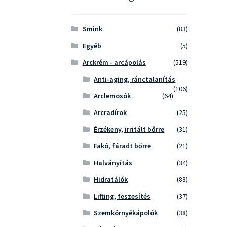
Smink
(83)
Egyéb
(5)
Arckrém - arcápolás
(519)
Anti-aging, ránctalanítás
(106)
Arclemosók
(64)
Arcradírok
(25)
Érzékeny, irritált bőrre
(31)
Fakó, fáradt bőrre
(21)
Halványítás
(34)
Hidratálók
(83)
Lifting, feszesítés
(37)
Szemkörnyékápolók
(38)