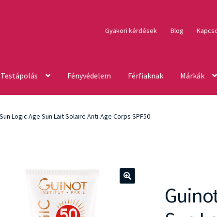
Gyakori kérdések
Blog
Kapcso
Testápolás
Fényvédelem
Férfiaknak
Márkák
Sun Logic Age Sun Lait Solaire Anti-Age Corps SPF50
Guinot
🔍