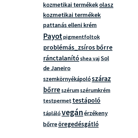
olasz
kozmetikai termékek
kozmetikai termékek
pattanás elleni krém
Payot
pigmentfoltok
problémás_zsíros bőrre
ránctalanító
Sol
shea vaj
de Janeiro
száraz
szemkörnyékápoló
bőrre
szérum
szérumkrém
testápoló
testpermet
vegán
érzékeny
tápláló
öregedésgátló
bőrre