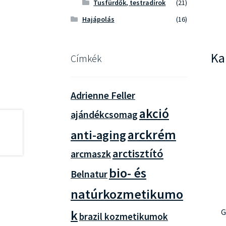
Tusfürdők, testradírok
(21)
Hajápolás
(16)
Ka
Címkék
Adrienne Feller
akció
ajándékcsomag
arckrém
anti-aging
arctisztító
arcmaszk
bio- és
Belnatur
natúrkozmetikumo
G
k
brazil kozmetikumok