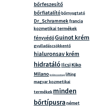
bőrfeszesítő
bőrfiatalító
bőrnyugtató
Dr_Schrammek
francia
kozmetikai termékek
Guinot krém
fényvédő
gyulladáscsökkentő
hialuronsav krém
hidratáló
Ilcsi
Kiko
Milano
lifting
krémcsomag
magyar kozmetikai
minden
termékek
bőrtípusra
német