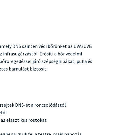
 amely DNS szinten védi bőrünket az UVA/UVB
z infrasugárzástól. Erősíti a bőr védelmi
bőröregedéssel járó szépséghibákat, puha és
tes barnulást biztosít.
őrsejtek DNS-ét a roncsolódástól
ytől
 az elasztikus rostokat
egben vigyük fel a testre, majd napozás