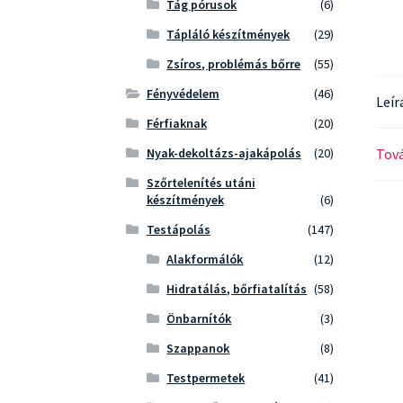
Tág pórusok
(6)
Tápláló készítmények
(29)
Zsíros, problémás bőrre
(55)
Fényvédelem
(46)
Leír
Férfiaknak
(20)
Tová
Nyak-dekoltázs-ajakápolás
(20)
Szőrtelenítés utáni
készítmények
(6)
Testápolás
(147)
Alakformálók
(12)
Hidratálás, bőrfiatalítás
(58)
Önbarnítók
(3)
Szappanok
(8)
Testpermetek
(41)