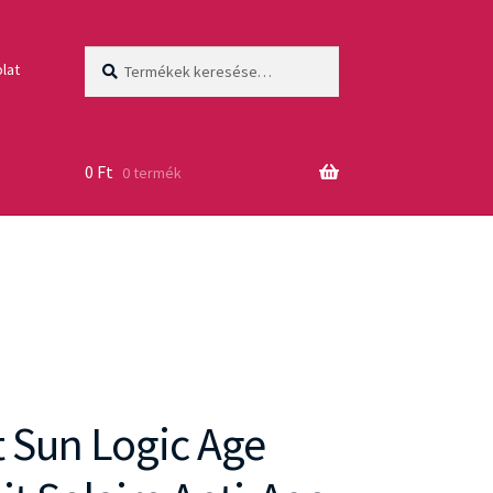
Keresés
Keresés
lat
a
következőre:
0
Ft
0 termék
 Sun Logic Age