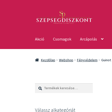
Ugrás
Kilépés
a
a
navigációhoz
tartalomba
Akció
Csomagok
Arcápolás
Kezdőlap
Webshop
Fényvédelem
Guinot 
Keresés
Keresés
a
következőre:
Válassz alkategóriát