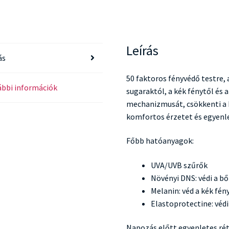
Leírás
ás
50 faktoros fényvédő testre,
bbi információk
sugaraktól, a kék fénytől és a
mechanizmusát, csökkenti a 
komfortos érzetet és egyenle
Főbb hatóanyagok:
UVA/UVB szűrők
Növényi DNS: védi a b
Melanin: véd a kék fén
Elastoprotectine: védi
Napozás előtt egyenletes rét