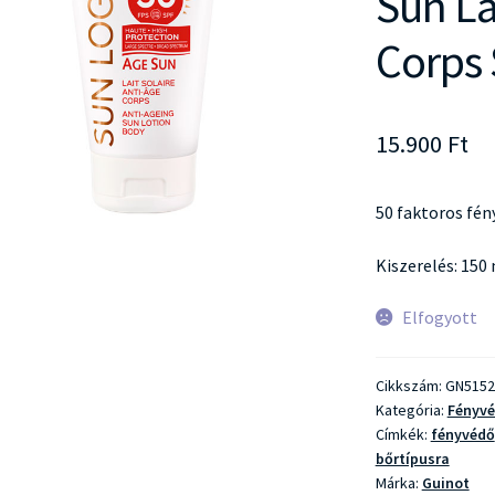
Sun La
Corps
15.900
Ft
50 faktoros fé
Kiszerelés: 150
Elfogyott
Cikkszám:
GN5152
Kategória:
Fényv
Címkék:
fényvédő
bőrtípusra
Márka:
Guinot