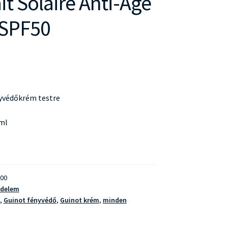
it Solaire Anti-Age
 SPF50
nyvédőkrém testre
 ml
00
édelem
,
Guinot fényvédő
,
Guinot krém
,
minden