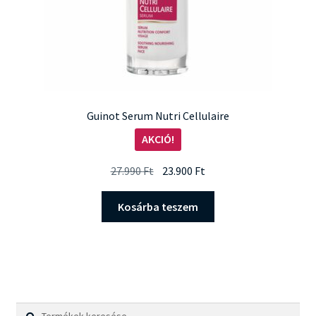
Guinot Serum Nutri Cellulaire
AKCIÓ!
Original
Current
27.990
Ft
23.900
Ft
price
price
was:
is:
Kosárba teszem
27.990 Ft.
23.900 Ft.
Keresés
Keresés