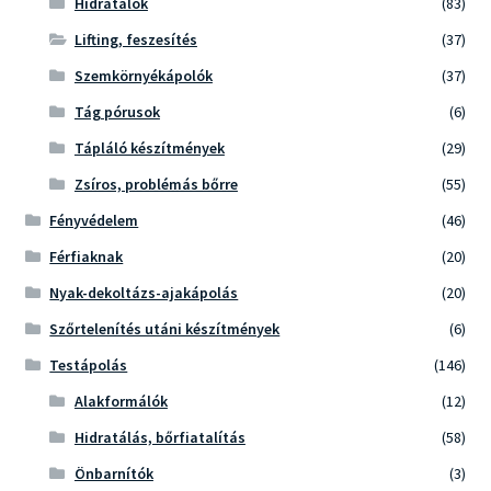
Hidratálók
(83)
Lifting, feszesítés
(37)
Szemkörnyékápolók
(37)
Tág pórusok
(6)
Tápláló készítmények
(29)
Zsíros, problémás bőrre
(55)
Fényvédelem
(46)
Férfiaknak
(20)
Nyak-dekoltázs-ajakápolás
(20)
Szőrtelenítés utáni készítmények
(6)
Testápolás
(146)
Alakformálók
(12)
Hidratálás, bőrfiatalítás
(58)
Önbarnítók
(3)