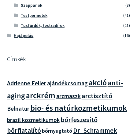
Szappanok
(8)
Testpermetek
(41)
Tusfürdők, testradírok
(21)
Hajápolás
(16)
Címkék
akció
anti-
Adrienne Feller
ajándékcsomag
arckrém
aging
arctisztító
arcmaszk
bio- és natúrkozmetikumok
Belnatur
bőrfeszesítő
brazil kozmetikumok
bőrfiatalító
Dr_Schrammek
bőrnyugtató