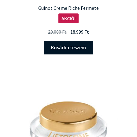
Guinot Creme Riche Fermete
AKCIÓ!
Original
Current
20.000
Ft
18.999
Ft
price
price
was:
is:
Kosárba teszem
20.000 Ft.
18.999 Ft.