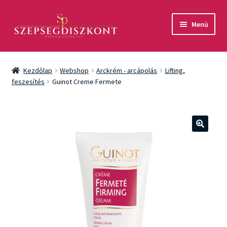
Ugrás
Kilépés
Menü
a
a
navigációhoz
tartalomba
Akció
Kezdőlap
Webshop
Arckrém - arcápolás
Lifting,
Csomagok
feszesítés
Guinot Creme Fermete
Arcápolás
Testápolás
🔍
Fényvédelem
Férfiaknak
Márkák