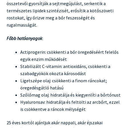
összetevői gyorsítják a sejtmegújulást, serkentik a
természetes lipidek szintézisét, erősítik a kötőszöveti
rostokat, így őrizve meg a bőr feszességét és
rugalmasságát.
Főbb hatóanyagok
:
Actiprogerin: csökkenti a bőr öregedéséért felelős
egyik enzim működését
Stabilizált C-vitamin: antioxidáns, csökkenti a
szabadgyökök okozta károsodást
Ligetszépe olaj: csökkenti a finom ráncokat;
öregedésgátló hatású
Szőlőmag olaj: hidratálja és kiegyenlíti a bőrtónust
Hyaluronsav: hidratálja és feltölti az arcbőrt, ezzel
is csökkentve a ráncok mélységét
25 éves kortól ajánljuk akár nappali, akár éjszakai