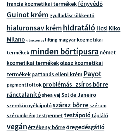
fényvédő
francia kozmetikai termékek
Guinot krém
gyulladáscsökkentő
hidratáló
hialuronsav krém
Ilcsi
Kiko
Milano
magyar kozmetikai
lifting
krémcsomag
minden bőrtípusra
német
termékek
olasz kozmetikai
kozmetikai termékek
Payot
termékek
pattanás elleni krém
problémás_zsíros bőrre
pigmentfoltok
ránctalanító
Sol de Janeiro
shea vaj
száraz bőrre
szemkörnyékápoló
szérum
testápoló
szérumkrém
tápláló
testpermet
vegán
öregedésgátló
érzékeny bőrre