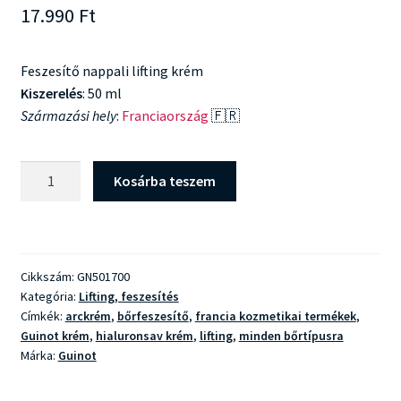
17.990
Ft
Feszesítő nappali lifting krém
Kiszerelés
: 50 ml
Származási hely
:
Franciaország
🇫🇷
Guinot
Kosárba teszem
Creme
Fermete
mennyiség
Cikkszám:
GN501700
Kategória:
Lifting, feszesítés
Címkék:
arckrém
,
bőrfeszesítő
,
francia kozmetikai termékek
,
Guinot krém
,
hialuronsav krém
,
lifting
,
minden bőrtípusra
Márka:
Guinot