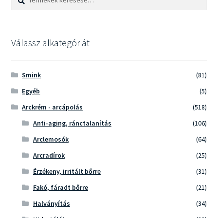
a
következőre:
Válassz alkategóriát
Smink
(81)
Egyéb
(5)
Arckrém - arcápolás
(518)
Anti-aging, ránctalanítás
(106)
Arclemosók
(64)
Arcradírok
(25)
Érzékeny, irritált bőrre
(31)
Fakó, fáradt bőrre
(21)
Halványítás
(34)