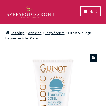
Ugrás
Kilépés
Menü
a
a
navigációhoz
tartalomba
Akció
Kezdőlap
Webshop
Fényvédelem
Guinot Sun Logic
Csomagok
Longue Vie Soleil Corps
Arcápolás
Testápolás
🔍
Fényvédelem
Férfiaknak
Márkák