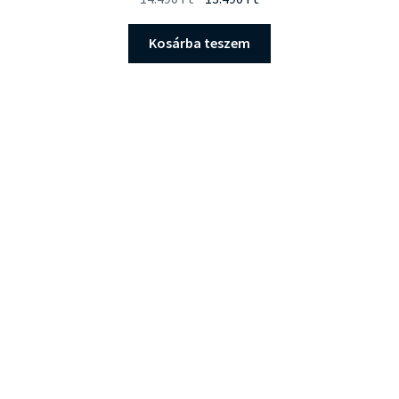
price
price
was:
is:
Kosárba teszem
14.490 Ft.
13.490 Ft.