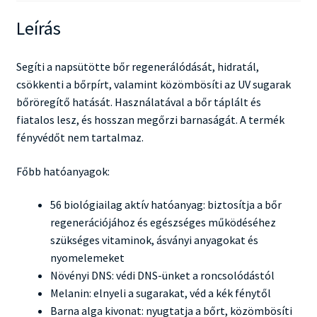
Leírás
Segíti a napsütötte bőr regenerálódását, hidratál,
csökkenti a bőrpírt, valamint közömbösíti az UV sugarak
bőröregítő hatását. Használatával a bőr táplált és
fiatalos lesz, és hosszan megőrzi barnaságát. A termék
fényvédőt nem tartalmaz.
Főbb hatóanyagok:
56 biológiailag aktív hatóanyag: biztosítja a bőr
regenerációjához és egészséges működéséhez
szükséges vitaminok, ásványi anyagokat és
nyomelemeket
Növényi DNS: védi DNS-ünket a roncsolódástól
Melanin: elnyeli a sugarakat, véd a kék fénytől
Barna alga kivonat: nyugtatja a bőrt, közömbösíti