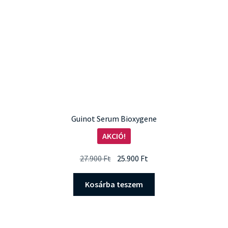
Guinot Serum Bioxygene
AKCIÓ!
Original
Current
27.900
Ft
25.900
Ft
price
price
was:
is:
Kosárba teszem
27.900 Ft.
25.900 Ft.