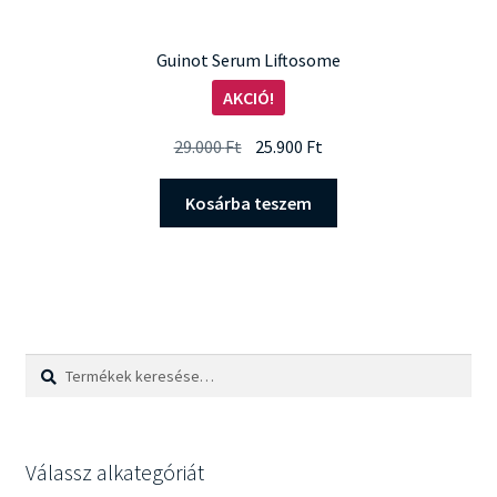
Guinot Serum Liftosome
AKCIÓ!
Original
Current
29.000
Ft
25.900
Ft
price
price
was:
is:
Kosárba teszem
29.000 Ft.
25.900 Ft.
Keresés
Keresés
a
következőre:
Válassz alkategóriát