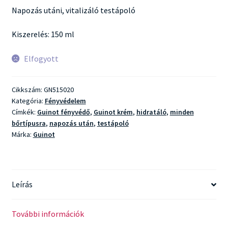
Napozás utáni, vitalizáló testápoló
Kiszerelés: 150 ml
Elfogyott
Cikkszám:
GN515020
Kategória:
Fényvédelem
Címkék:
Guinot fényvédő
,
Guinot krém
,
hidratáló
,
minden
bőrtípusra
,
napozás után
,
testápoló
Márka:
Guinot
Leírás
További információk