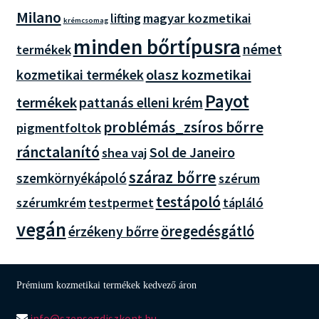
Milano
magyar kozmetikai
lifting
krémcsomag
minden bőrtípusra
német
termékek
olasz kozmetikai
kozmetikai termékek
Payot
termékek
pattanás elleni krém
problémás_zsíros bőrre
pigmentfoltok
ránctalanító
Sol de Janeiro
shea vaj
száraz bőrre
szemkörnyékápoló
szérum
testápoló
szérumkrém
testpermet
tápláló
vegán
öregedésgátló
érzékeny bőrre
Prémium kozmetikai termékek kedvező áron
info@szepsegdiszkont.hu