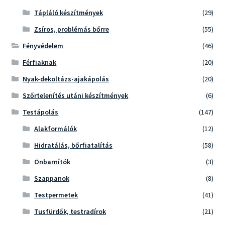
Tápláló készítmények
(29)
Zsíros, problémás bőrre
(55)
Fényvédelem
(46)
Férfiaknak
(20)
Nyak-dekoltázs-ajakápolás
(20)
Szőrtelenítés utáni készítmények
(6)
Testápolás
(147)
Alakformálók
(12)
Hidratálás, bőrfiatalítás
(58)
Önbarnítók
(3)
Szappanok
(8)
Testpermetek
(41)
Tusfürdők, testradírok
(21)