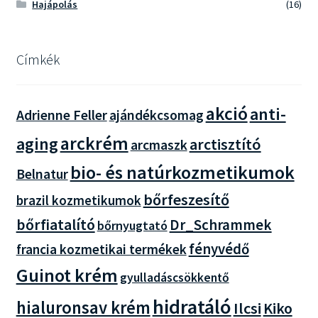
Hajápolás
(16)
Címkék
akció
anti-
Adrienne Feller
ajándékcsomag
arckrém
aging
arctisztító
arcmaszk
bio- és natúrkozmetikumok
Belnatur
bőrfeszesítő
brazil kozmetikumok
bőrfiatalító
Dr_Schrammek
bőrnyugtató
fényvédő
francia kozmetikai termékek
Guinot krém
gyulladáscsökkentő
hidratáló
hialuronsav krém
Ilcsi
Kiko