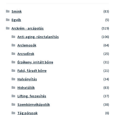
Smink
(83)
Egyéb
(5)
Arckrém - arcápolás
(519)
Anti-aging, ránctalanítás
(106)
Arclemosók
(64)
Arcradírok
(25)
Érzékeny, irritált bőrre
(31)
Fakó, fáradt bőrre
(21)
Halványítás
(34)
Hidratálók
(83)
Lifting, feszesítés
(37)
Szemkörnyékápolók
(38)
Tág pórusok
(6)