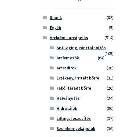
Smink
(82)
Egyéb
(5)
Arckrém - arcápolás
(514)
Anti-aging, ránctalanítás
(105)
Arclemosók
(64)
Arcradírok
(26)
Érzékeny, irritált bőrre
(31)
Fakó, fáradt bőrre
(20)
Halványítás
(34)
Hidratálók
(80)
Lifting, feszesítés
(37)
Szemkörnyékápolók
(36)