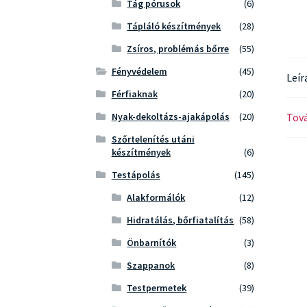
Tág pórusok
(6)
Tápláló készítmények
(28)
Zsíros, problémás bőrre
(55)
Fényvédelem
(45)
Leír
Férfiaknak
(20)
Tová
Nyak-dekoltázs-ajakápolás
(20)
Szőrtelenítés utáni
készítmények
(6)
Testápolás
(145)
Alakformálók
(12)
Hidratálás, bőrfiatalítás
(58)
Önbarnítók
(3)
Szappanok
(8)
Testpermetek
(39)