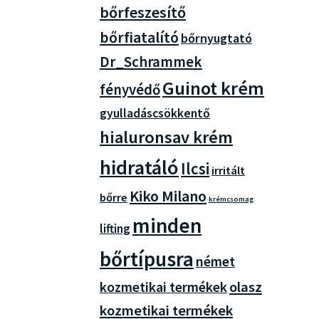
bőrfeszesítő
bőrfiatalító
bőrnyugtató
Dr_Schrammek
Guinot krém
fényvédő
gyulladáscsökkentő
hialuronsav krém
hidratáló
Ilcsi
irritált
Kiko Milano
bőrre
krémcsomag
minden
lifting
bőrtípusra
német
olasz
kozmetikai termékek
kozmetikai termékek