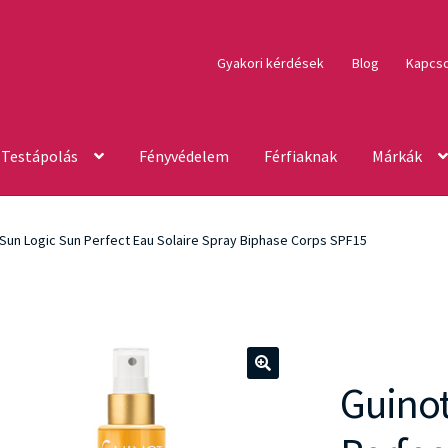
Gyakori kérdések
Blog
Kapcso
Testápolás
Fényvédelem
Férfiaknak
Márkák
 Sun Logic Sun Perfect Eau Solaire Spray Biphase Corps SPF15
Guinot
🔍