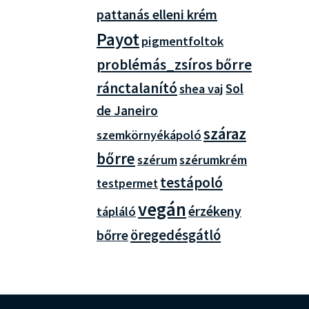
pattanás elleni krém
Payot
pigmentfoltok
problémás_zsíros bőrre
ránctalanító
Sol
shea vaj
de Janeiro
száraz
szemkörnyékápoló
bőrre
szérum
szérumkrém
testápoló
testpermet
vegán
érzékeny
tápláló
bőrre
öregedésgátló