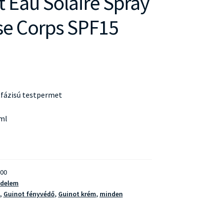
t Eau Solaire Spray
se Corps SPF15
tfázisú testpermet
 ml
00
édelem
,
Guinot fényvédő
,
Guinot krém
,
minden