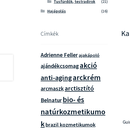
Tusfürdők, testradírok
(21)
Hajápolás
(16)
Ka
Címkék
Adrienne Feller
ajakápoló
akció
ajándékcsomag
arckrém
anti-aging
arctisztító
arcmaszk
bio- és
Belnatur
natúrkozmetikumo
Gui
k
brazil kozmetikumok