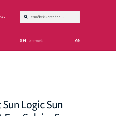
Keresés
Keresés
lat
a
következőre:
0
Ft
0 termék
 Sun Logic Sun