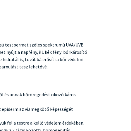
ázisú testpermet széles spektrumú UVA/UVB
t nyújt a napfény, ill. kék fény bőrkárosító
 hidratál is, továbbá erősíti a bőr védelmi
arnulást tesz lehetővé.
ytől és annak bőröregedést okozó káros
az epidermisz vízmegkötő képességét
ük fel a testre a kellő védelem érdekében.
hogy a 2 fázis közötti homogenitás