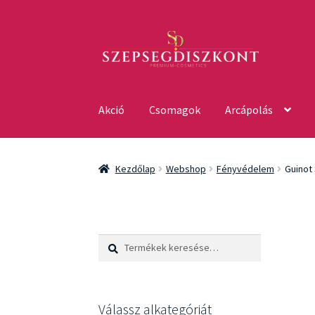
Ugrás
Kilépés
a
a
navigációhoz
tartalomba
Akció
Csomagok
Arcápolás
Kezdőlap
Webshop
Fényvédelem
Guinot
Keresés
Keresés
a
következőre:
Válassz alkategóriát