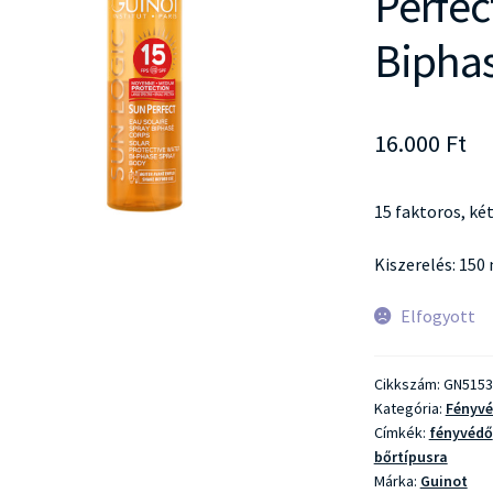
Perfec
Bipha
16.000
Ft
15 faktoros, ké
Kiszerelés: 150
Elfogyott
Cikkszám:
GN5153
Kategória:
Fényv
Címkék:
fényvédő
bőrtípusra
Márka:
Guinot