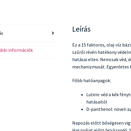
Leírás
ás
Ez a 15 faktoros, olaj-víz b
bbi információk
szűrői révén hatékony védelme
hatásai ellen. Nemcsak véd, de
mechanizmusát. Egyenletes b
Főbb hatóanyagok:
Lutein: véd a kék fén
hatásaitól
D-panthenol: növeli 
Napozás előtt bőségesen vigy
Használat előtt felrázandó, 