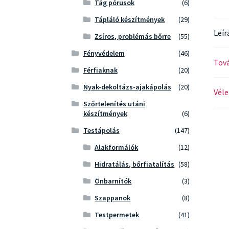
Tág pórusok
(6)
Tápláló készítmények
(29)
Leír
Zsíros, problémás bőrre
(55)
Fényvédelem
(46)
Tová
Férfiaknak
(20)
Nyak-dekoltázs-ajakápolás
(20)
Véle
Szőrtelenítés utáni
készítmények
(6)
Testápolás
(147)
Alakformálók
(12)
Hidratálás, bőrfiatalítás
(58)
Önbarnítók
(3)
Szappanok
(8)
Testpermetek
(41)