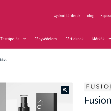
Gyakori kérdések
Blog
Kapcso
Testápolás
Fényvédelem
Férfiaknak
Márkák
 Mist
Fusion
🔍