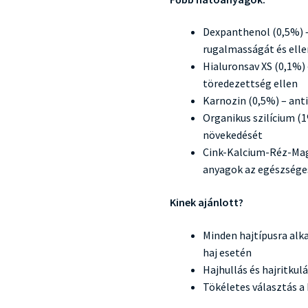
Dexpanthenol (0,5%) –
rugalmasságát és elle
Hialuronsav XS (0,1%)
töredezettség ellen
Karnozin (0,5%) – ant
Organikus szilícium (
növekedését
Cink-Kalcium-Réz-Mag
anyagok az egészsége
Kinek ajánlott?
Minden hajtípusra alk
haj esetén
Hajhullás és hajritkul
Tökéletes választás a 