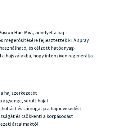
Fusion Hair Mist
, amelyet a haj
és megerősítésére fejlesztettek ki. A spray
asználható, és célzott hatóanyag-
a hajszálakba, hogy intenzíven regenerálja
i a haj szerkezetét
ja a gyenge, sérült hajat
ajhullást és támogatja a hajnövekedést
azságát és csökkenti a korpásodást
yezeti ártalmaktól