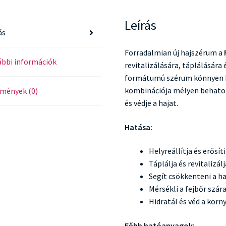
Leírás
ás
Forradalmian új hajszérum a
bbi információk
revitalizálására, táplálására 
formátumú szérum könnyen h
kombinációja mélyen behatol 
mények (0)
és védje a hajat.
Hatása:
Helyreállítja és erősít
Táplálja és revitalizál
Segít csökkenteni a h
Mérsékli a fejbőr szár
Hidratál és véd a körn
Főbb hatóanyagok: