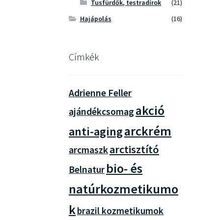
Tusfürdők, testradírok
(21)
Hajápolás
(16)
Címkék
Adrienne Feller
akció
ajándékcsomag
arckrém
anti-aging
arctisztító
arcmaszk
bio- és
Belnatur
natúrkozmetikumo
k
brazil kozmetikumok