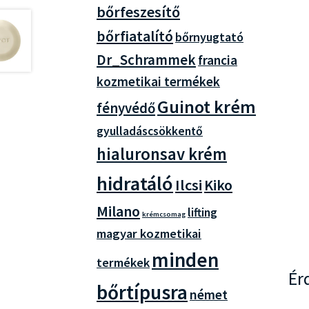
bőrfeszesítő
bőrfiatalító
bőrnyugtató
Dr_Schrammek
francia
kozmetikai termékek
Guinot krém
fényvédő
gyulladáscsökkentő
hialuronsav krém
hidratáló
Ilcsi
Kiko
Milano
lifting
krémcsomag
magyar kozmetikai
minden
termékek
Ér
bőrtípusra
német