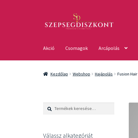
Ugrás
Kilépés
a
a
navigációhoz
tartalomba
Akció
Csomagok
Arcápolás
Kezdőlap
Webshop
Hajápolás
Fusion Hair
Keresés
Keresés
a
következőre:
Válassz alkategóriát