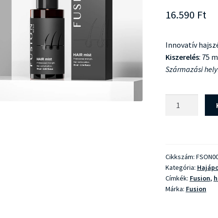
16.590
Ft
Innovatív hajszé
Kiszerelés
: 75 m
Származási hely
Fusion
Hair
Mist
mennyiség
Cikkszám:
FSON0
Kategória:
Hajápo
Címkék:
Fusion
,
h
Márka:
Fusion