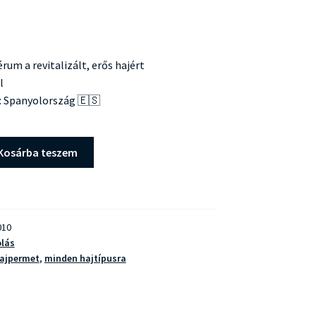
rum a revitalizált, erős hajért
l
: Spanyolország 🇪🇸
Kosárba teszem
010
lás
ajpermet
,
minden hajtípusra