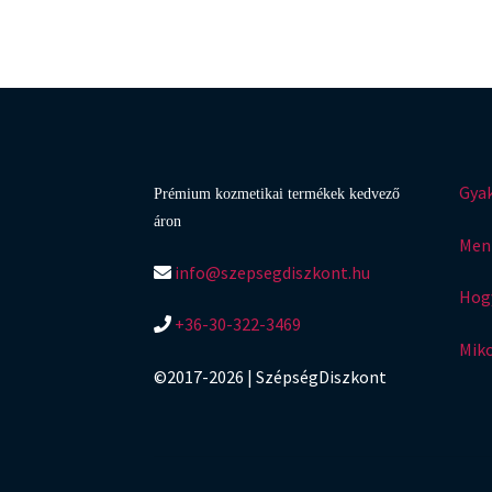
Gyak
Prémium kozmetikai termékek kedvező
áron
Menn
info@szepsegdiszkont.hu
Hogy
+36-30-322-3469
Mik
©2017-2026 | SzépségDiszkont