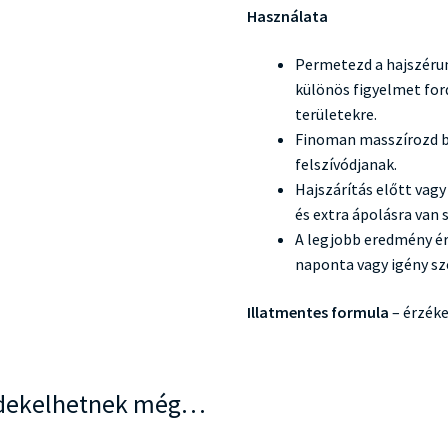
Használata
Permetezd a hajszérum
különös figyelmet for
területekre.
Finoman masszírozd b
felszívódjanak.
Hajszárítás előtt vagy
és extra ápolásra van 
A legjobb eredmény é
naponta vagy igény sz
Illatmentes formula
– érzéke
dekelhetnek még…