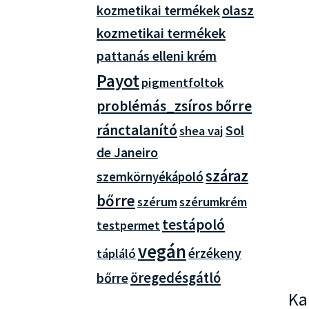
olasz
kozmetikai termékek
kozmetikai termékek
pattanás elleni krém
Payot
pigmentfoltok
problémás_zsíros bőrre
ránctalanító
Sol
shea vaj
de Janeiro
száraz
szemkörnyékápoló
bőrre
szérum
szérumkrém
testápoló
testpermet
vegán
érzékeny
tápláló
öregedésgátló
bőrre
Ka