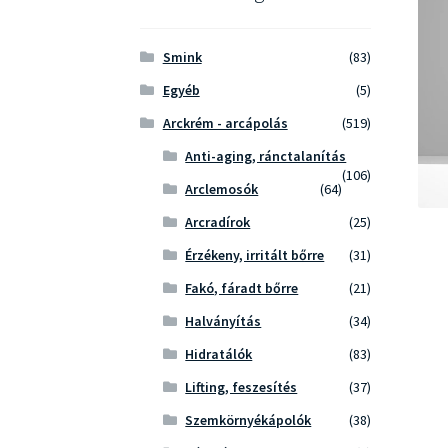
Smink
(83)
Egyéb
(5)
Arckrém - arcápolás
(519)
Anti-aging, ránctalanítás
(106)
Arclemosók
(64)
Arcradírok
(25)
Érzékeny, irritált bőrre
(31)
Fakó, fáradt bőrre
(21)
Halványítás
(34)
Hidratálók
(83)
Lifting, feszesítés
(37)
Szemkörnyékápolók
(38)