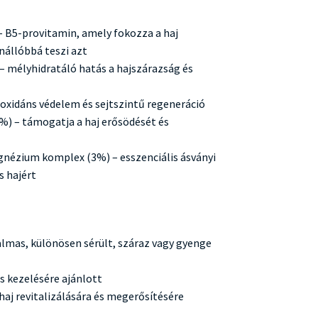
 B5-provitamin, amely fokozza a haj
nállóbbá teszi azt
 – mélyhidratáló hatás a hajszárazság és
ioxidáns védelem és sejtszintű regeneráció
1%) – támogatja a haj erősödését és
nézium komplex (3%) – esszenciális ásványi
s hajért
almas, különösen sérült, száraz vagy gyenge
ás kezelésére ajánlott
haj revitalizálására és megerősítésére