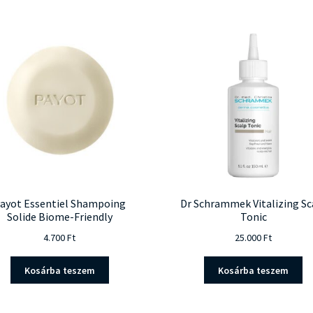
ayot Essentiel Shampoing
Dr Schrammek Vitalizing Sc
Solide Biome-Friendly
Tonic
4.700
Ft
25.000
Ft
Kosárba teszem
Kosárba teszem