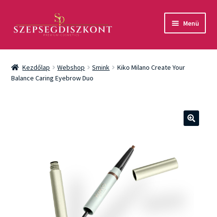
Ugrás
Kilépés
Menü
a
a
navigációhoz
tartalomba
Akció
Kezdőlap
Webshop
Smink
Kiko Milano Create Your
Csomagok
Balance Caring Eyebrow Duo
Arcápolás
Testápolás
🔍
Fényvédelem
Férfiaknak
Márkák