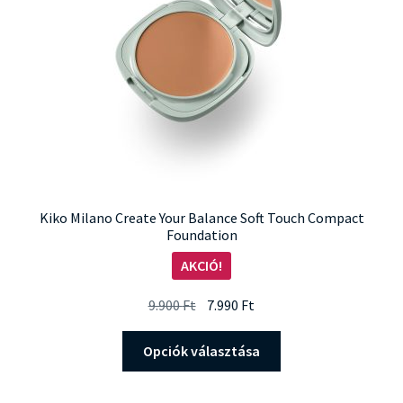
Kiko Milano Create Your Balance Soft Touch Compact
Foundation
AKCIÓ!
Original
Current
9.900
Ft
7.990
Ft
price
price
Ennek
was:
is:
Opciók választása
a
9.900 Ft.
7.990 Ft.
terméknek