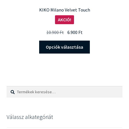
KIKO Milano Velvet Touch
AKCIÓ!
Original
Current
10.900
Ft
6.900
Ft
price
price
Ennek
was:
is:
Opciók választása
a
10.900 Ft.
6.900 Ft.
terméknek
több
variációja
van.
A
Keresés
Keresés
változatok
a
a
következőre:
termékoldalon
választhatók
Válassz alkategóriát
ki