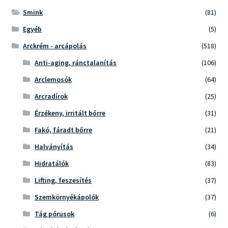
Smink
(81)
Egyéb
(5)
Arckrém - arcápolás
(518)
Anti-aging, ránctalanítás
(106)
Arclemosók
(64)
Arcradírok
(25)
Érzékeny, irritált bőrre
(31)
Fakó, fáradt bőrre
(21)
Halványítás
(34)
Hidratálók
(83)
Lifting, feszesítés
(37)
Szemkörnyékápolók
(37)
Tág pórusok
(6)