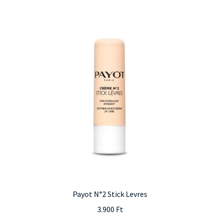
több
variációja
van.
A
változatok
a
termékoldalon
választhatók
ki
Payot N°2 Stick Levres
3.900
Ft