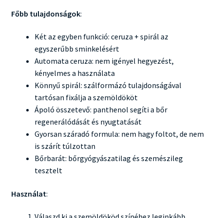
Főbb tulajdonságok
:
Két az egyben funkció: ceruza + spirál az
egyszerűbb sminkelésért
Automata ceruza: nem igényel hegyezést,
kényelmes a használata
Könnyű spirál: szálformázó tulajdonságával
tartósan fixálja a szemöldököt
Ápoló összetevő: panthenol segíti a bőr
regenerálódását és nyugtatását
Gyorsan száradó formula: nem hagy foltot, de nem
is szárít túlzottan
Bőrbarát: bőrgyógyászatilag és szemészileg
tesztelt
Használat
:
Válaszd ki a szemöldököd színéhez leginkább