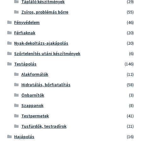
Tápláló készítmények
(29)
Zsíros, problémás bőrre
(55)
Fényvédelem
(46)
Férfiaknak
(20)
Nyak-dekoltázs-ajakápolás
(20)
Szőrtelenítés utáni készítmények
(6)
Testápolás
(146)
Alakformálók
(12)
Hidratálás, bőrfiatalítás
(58)
Önbarnítók
(3)
Szappanok
(8)
Testpermetek
(41)
Tusfürdők, testradírok
(21)
Hajápolás
(16)