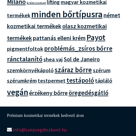
Milano
magyar kozmetikai
lifting
krémcsomag
minden bőrtípusra
német
termékek
olasz kozmetikai
kozmetikai termékek
Payot
termékek
pattanás elleni krém
problémás_zsíros bőrre
pigmentfoltok
ránctalanító
Sol de Janeiro
shea vaj
száraz bőrre
szemkörnyékápoló
szérum
testápoló
szérumkrém
tápláló
testpermet
vegán
öregedésgátló
érzékeny bőrre
Prémium kozmetikai termékek kedvező áron
info@szepsegdiszkont.hu