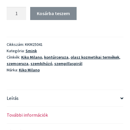
Kiko
Kosárba teszem
Milano
Create
Your
Balance
Cikkszám:
KKM25041
Caring
Kategória:
Smink
Eyebrow
Címkék:
Kiko Milano
,
kontúrceruza
,
olasz kozmetikai termékek
,
Duo
szemceruza
,
szemkihúzó
,
szempillaspirál
mennyiség
Márka:
Kiko Milano
Leírás
További információk