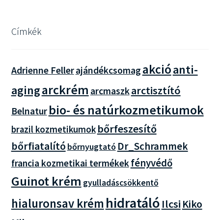
Címkék
akció
anti-
Adrienne Feller
ajándékcsomag
arckrém
aging
arctisztító
arcmaszk
bio- és natúrkozmetikumok
Belnatur
bőrfeszesítő
brazil kozmetikumok
bőrfiatalító
Dr_Schrammek
bőrnyugtató
fényvédő
francia kozmetikai termékek
Guinot krém
gyulladáscsökkentő
hidratáló
hialuronsav krém
Ilcsi
Kiko