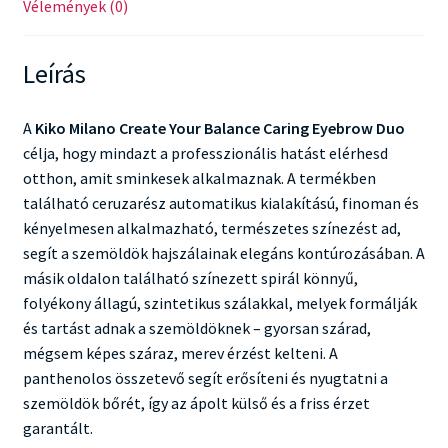
Vélemények (0)
Leírás
A
Kiko Milano Create Your Balance Caring Eyebrow Duo
célja, hogy mindazt a professzionális hatást elérhesd
otthon, amit sminkesek alkalmaznak. A termékben
található ceruzarész automatikus kialakítású, finoman és
kényelmesen alkalmazható, természetes színezést ad,
segít a szemöldök hajszálainak elegáns kontúrozásában. A
másik oldalon található színezett spirál könnyű,
folyékony állagú, szintetikus szálakkal, melyek formálják
és tartást adnak a szemöldöknek – gyorsan szárad,
mégsem képes száraz, merev érzést kelteni. A
panthenolos összetevő segít erősíteni és nyugtatni a
szemöldök bőrét, így az ápolt külső és a friss érzet
garantált.