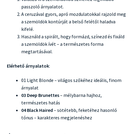
passzoló árnyalatot.
A ceruzával gyors, apró mozdulatokkal rajzold meg
a szemöldök kontúrját a belső felétől haladva
kifelé.
Használd a spirált, hogy formázd, színezd és fixáld
a szemöldök ívét – a természetes forma
megtartásával.
Elérhető árnyalatok
:
01 Light Blonde – világos szőkéhez ideális, finom
árnyalat
03 Deep Brunettes
– mélybarna hajhoz,
természetes hatás
04 Black Haired
– sötétebb, feketéhez hasonló
tónus – karakteres megjelenéshez