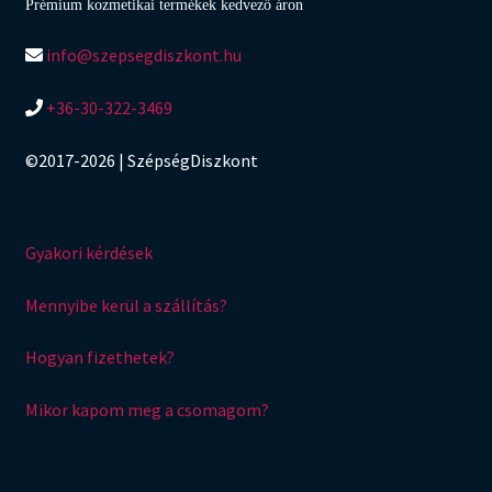
Prémium kozmetikai termékek kedvező áron
info@szepsegdiszkont.hu
+36-30-322-3469
©2017-2026 | SzépségDiszkont
Gyakori kérdések
Mennyibe kerül a szállítás?
Hogyan fizethetek?
Mikor kapom meg a csomagom?