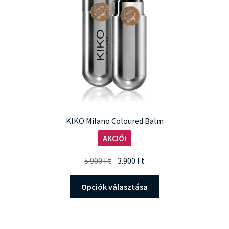
KIKO Milano Coloured Balm
AKCIÓ!
Original
Current
5.900
Ft
3.900
Ft
price
price
Ennek
was:
is:
Opciók választása
a
5.900 Ft.
3.900 Ft.
terméknek
több