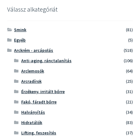
Válassz alkategóriát
Smink
(81)
Egyéb
(5)
Arckrém - arcápolás
(518)
Anti-aging, ránctalanítás
(106)
Arclemosók
(64)
Arcradírok
(25)
Érzékeny, irritált bőrre
(31)
Fakó, fáradt bőrre
(21)
Halványítás
(34)
Hidratálók
(83)
Lifting, feszesítés
(37)