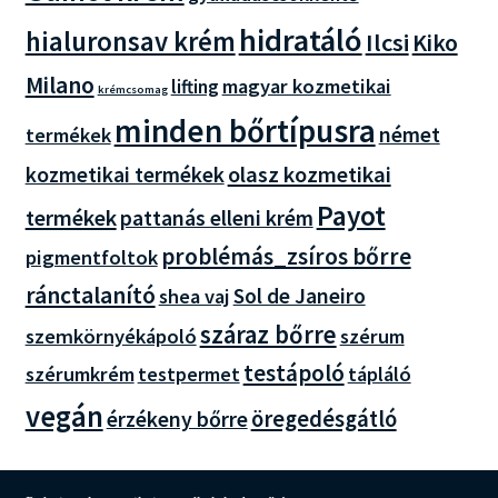
hidratáló
hialuronsav krém
Ilcsi
Kiko
Milano
magyar kozmetikai
lifting
krémcsomag
minden bőrtípusra
német
termékek
olasz kozmetikai
kozmetikai termékek
Payot
termékek
pattanás elleni krém
problémás_zsíros bőrre
pigmentfoltok
ránctalanító
Sol de Janeiro
shea vaj
száraz bőrre
szemkörnyékápoló
szérum
testápoló
szérumkrém
tápláló
testpermet
vegán
öregedésgátló
érzékeny bőrre