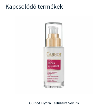
variációja
Kapcsolódó termékek
van.
A
változatok
a
termékoldalon
választhatók
ki
Guinot Hydra Cellulaire Serum