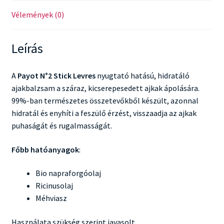
Vélemények (0)
Leírás
A
Payot N°2 Stick Levres
nyugtató hatású, hidratáló
ajakbalzsam a száraz, kicserepesedett ajkak ápolására.
99%-ban természetes összetevőkből készült, azonnal
hidratál és enyhíti a feszülő érzést, visszaadja az ajkak
puhaságát és rugalmasságát.
Főbb hatóanyagok
:
Bio napraforgóolaj
Ricinusolaj
Méhviasz
Használata szükség szerint javasolt.