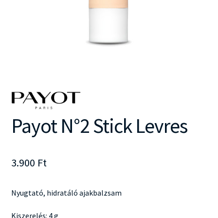
Payot N°2 Stick Levres
3.900
Ft
Nyugtató, hidratáló ajakbalzsam
Kiszerelés: 4 g