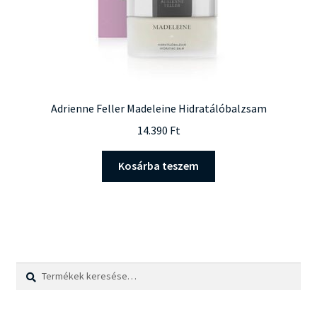
Adrienne Feller Madeleine Hidratálóbalzsam
14.390
Ft
Kosárba teszem
Keresés
Keresés
a
következőre: