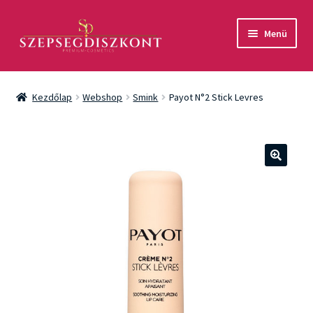
Ugrás
Kilépés
Menü
a
a
navigációhoz
tartalomba
Akció
Kezdőlap
Webshop
Smink
Payot N°2 Stick Levres
Csomagok
Arcápolás
🔍
Testápolás
Fényvédelem
Férfiaknak
Márkák