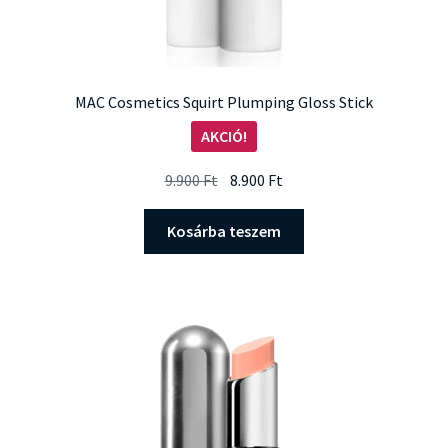
MAC Cosmetics Squirt Plumping Gloss Stick
AKCIÓ!
Original
Current
9.900
Ft
8.900
Ft
price
price
was:
is:
Kosárba teszem
9.900 Ft.
8.900 Ft.