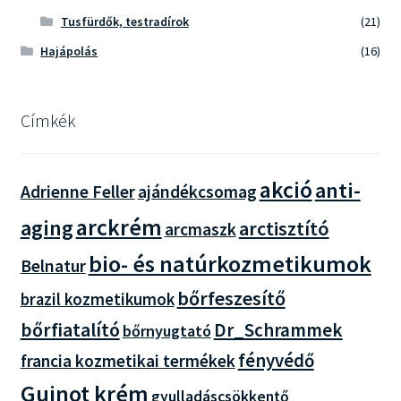
Tusfürdők, testradírok
(21)
Hajápolás
(16)
Címkék
akció
anti-
Adrienne Feller
ajándékcsomag
arckrém
aging
arctisztító
arcmaszk
bio- és natúrkozmetikumok
Belnatur
bőrfeszesítő
brazil kozmetikumok
bőrfiatalító
Dr_Schrammek
bőrnyugtató
fényvédő
francia kozmetikai termékek
Guinot krém
gyulladáscsökkentő