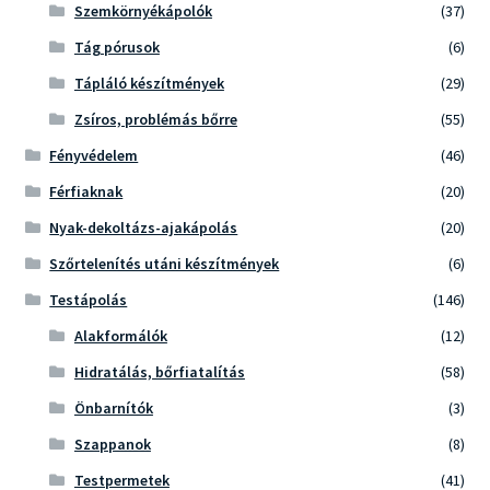
Szemkörnyékápolók
(37)
Tág pórusok
(6)
Tápláló készítmények
(29)
Zsíros, problémás bőrre
(55)
Fényvédelem
(46)
Férfiaknak
(20)
Nyak-dekoltázs-ajakápolás
(20)
Szőrtelenítés utáni készítmények
(6)
Testápolás
(146)
Alakformálók
(12)
Hidratálás, bőrfiatalítás
(58)
Önbarnítók
(3)
Szappanok
(8)
Testpermetek
(41)