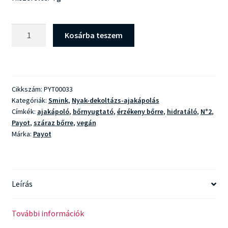
Payot
Kosárba teszem
N°2
Stick
Levres
mennyiség
Cikkszám:
PYT00033
Kategóriák:
Smink
,
Nyak-dekoltázs-ajakápolás
Címkék:
ajakápoló
,
bőrnyugtató
,
érzékeny bőrre
,
hidratáló
,
N°2
,
Payot
,
száraz bőrre
,
vegán
Márka:
Payot
Leírás
További információk