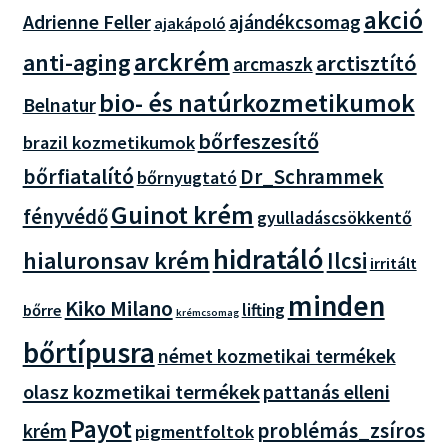
akció
Adrienne Feller
ajándékcsomag
ajakápoló
arckrém
anti-aging
arctisztító
arcmaszk
bio- és natúrkozmetikumok
Belnatur
bőrfeszesítő
brazil kozmetikumok
bőrfiatalító
Dr_Schrammek
bőrnyugtató
Guinot krém
fényvédő
gyulladáscsökkentő
hidratáló
hialuronsav krém
Ilcsi
irritált
minden
Kiko Milano
lifting
bőrre
krémcsomag
bőrtípusra
német kozmetikai termékek
olasz kozmetikai termékek
pattanás elleni
Payot
problémás_zsíros
krém
pigmentfoltok