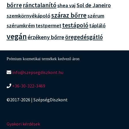
bőrre
ránctalanító
Sol de Janeiro
shea vaj
száraz bőrre
szemkörnyékápoló
szérum
testápoló
szérumkrém
tápláló
testpermet
vegán
érzékeny bőrre
öregedésgátló
Prémium kozmetikai termékek kedvező áron
info@szepsegdiszkont.hu
+36-30-322-3469
©2017-2026 | SzépségDiszkont
Gyakori kérdések