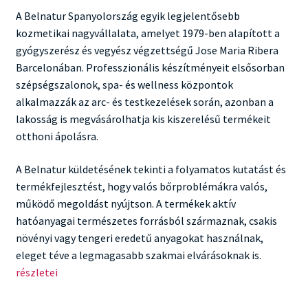
A Belnatur Spanyolország egyik legjelentősebb
kozmetikai nagyvállalata, amelyet 1979-ben alapított a
gyógyszerész és vegyész végzettségű Jose Maria Ribera
Barcelonában. Professzionális készítményeit elsősorban
szépségszalonok, spa- és wellness központok
alkalmazzák az arc- és testkezelések során, azonban a
lakosság is megvásárolhatja kis kiszerelésű termékeit
otthoni ápolásra.
A Belnatur küldetésének tekinti a folyamatos kutatást és
termékfejlesztést, hogy valós bőrproblémákra valós,
működő megoldást nyújtson. A termékek aktív
hatóanyagai természetes forrásból származnak, csakis
növényi vagy tengeri eredetű anyagokat használnak,
Belnatur
eleget téve a legmagasabb szakmai elvárásoknak is.
–
részletei
Bőrápoló
termékek