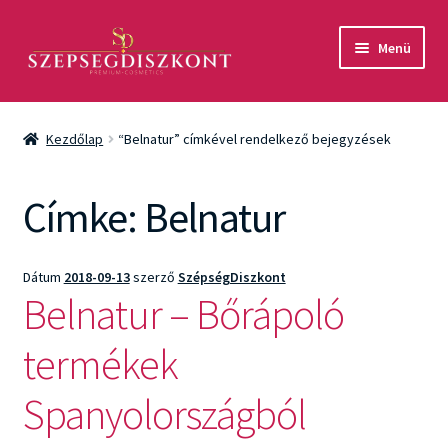
Ugrás
Kilépés
Menü
a
a
navigációhoz
tartalomba
Akció
Kezdőlap
“Belnatur” címkével rendelkező bejegyzések
Csomagok
Címke:
Belnatur
Arcápolás
Testápolás
Dátum
2018-09-13
szerző
SzépségDiszkont
Belnatur – Bőrápoló
Fényvédelem
termékek
Férfiaknak
Spanyolországból
Márkák