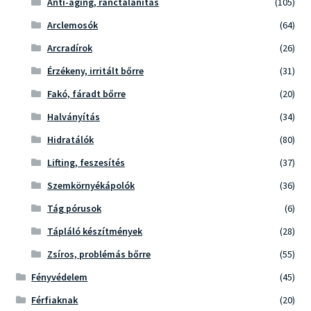
Anti-aging, ránctalanítás
(105)
Arclemosók
(64)
Arcradírok
(26)
Érzékeny, irritált bőrre
(31)
Fakó, fáradt bőrre
(20)
Halványítás
(34)
Hidratálók
(80)
Lifting, feszesítés
(37)
Szemkörnyékápolók
(36)
Tág pórusok
(6)
Tápláló készítmények
(28)
Zsíros, problémás bőrre
(55)
Fényvédelem
(45)
Férfiaknak
(20)