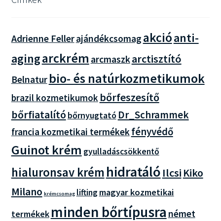
akció
anti-
Adrienne Feller
ajándékcsomag
arckrém
aging
arctisztító
arcmaszk
bio- és natúrkozmetikumok
Belnatur
bőrfeszesítő
brazil kozmetikumok
bőrfiatalító
Dr_Schrammek
bőrnyugtató
fényvédő
francia kozmetikai termékek
Guinot krém
gyulladáscsökkentő
hidratáló
hialuronsav krém
Ilcsi
Kiko
Milano
magyar kozmetikai
lifting
krémcsomag
minden bőrtípusra
német
termékek