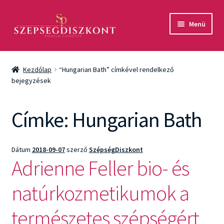
Ugrás
Kilépés
Menü
a
a
navigációhoz
tartalomba
Akció
Kezdőlap
“Hungarian Bath” címkével rendelkező
Csomagok
bejegyzések
Arcápolás
Címke:
Hungarian Bath
Testápolás
Dátum
2018-09-07
szerző
SzépségDiszkont
Fényvédelem
Adrienne Feller bio- és
Férfiaknak
natúrkozmetikumok a
Márkák
természetes szépségért