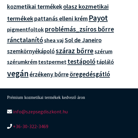
olasz kozmetikai
kozmetikai termékek
Payot
termékek
pattanás elleni krém
problémás_zsíros bőrre
pigmentfoltok
ránctalanító
Sol de Janeiro
shea vaj
száraz bőrre
szemkörnyékápoló
szérum
testápoló
szérumkrém
testpermet
tápláló
vegán
öregedésgátló
érzékeny bőrre
Prémium kozmetikai termékek kedvező áron
info@szepsegdiszkont.hu
+36-30-322-3469