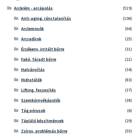
Arckrém - arcápolás
(519)
Anti-aging, ránctalanítás
(106)
Arclemosók
(64)
Arcradírok
(25)
Érzékeny, irritált bőrre
(31)
Fakó, fáradt bőrre
(21)
Halványítás
(34)
Hidratálók
(83)
Lifting, feszesítés
(37)
Szemkörnyékápolók
(38)
Tág pórusok
(6)
Tápláló készítmények
(29)
Zsíros, problémás bőrre
(55)