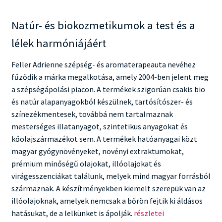
Natúr- és biokozmetikumok a test és a
lélek harmóniájáért
Feller Adrienne szépség- és aromaterapeauta nevéhez
fűződik a márka megalkotása, amely 2004-ben jelent meg
a szépségápolási piacon. A termékek szigorúan csakis bio
és natúr alapanyagokból készülnek, tartósítószer- és
színezékmentesek, továbbá nem tartalmaznak
mesterséges illatanyagot, szintetikus anyagokat és
kőolajszármazékot sem. A termékek hatóanyagai közt
magyar gyógynövényeket, növényi extraktumokat,
prémium minőségű olajokat, illóolajokat és
virágesszenciákat találunk, melyek mind magyar forrásból
származnak. A készítményekben kiemelt szerepük van az
illóolajoknak, amelyek nemcsak a bőrön fejtik ki áldásos
Adrienne
hatásukat, de a lelkünket is ápolják.
részletei