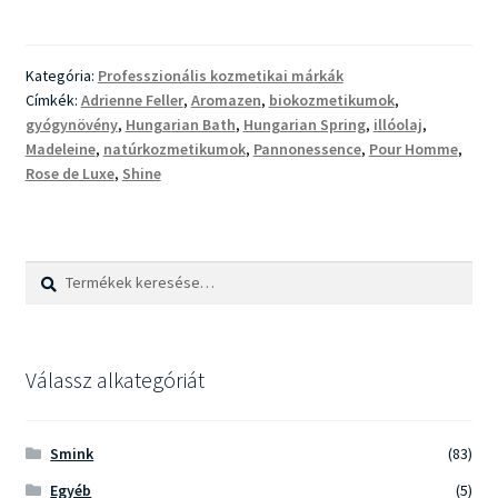
Feller
bio-
és
Kategória:
Professzionális kozmetikai márkák
natúrkozmetikumok
Címkék:
Adrienne Feller
,
Aromazen
,
biokozmetikumok
,
a
gyógynövény
,
Hungarian Bath
,
Hungarian Spring
,
illóolaj
,
természetes
Madeleine
,
natúrkozmetikumok
,
Pannonessence
,
Pour Homme
,
szépségért
Rose de Luxe
,
Shine
Keresés
Keresés
a
következőre:
Válassz alkategóriát
Smink
(83)
Egyéb
(5)