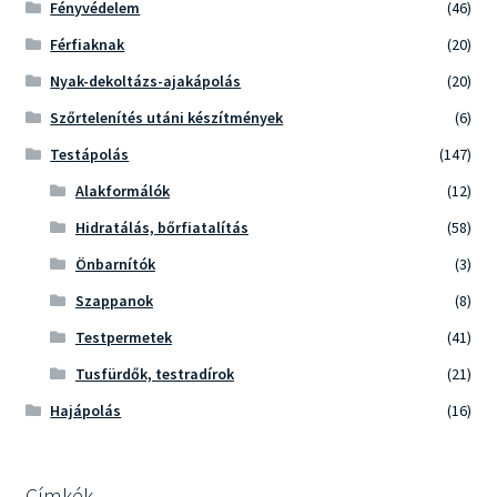
Fényvédelem
(46)
Férfiaknak
(20)
Nyak-dekoltázs-ajakápolás
(20)
Szőrtelenítés utáni készítmények
(6)
Testápolás
(147)
Alakformálók
(12)
Hidratálás, bőrfiatalítás
(58)
Önbarnítók
(3)
Szappanok
(8)
Testpermetek
(41)
Tusfürdők, testradírok
(21)
Hajápolás
(16)
Címkék