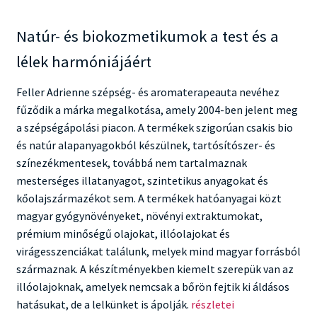
Natúr- és biokozmetikumok a test és a
lélek harmóniájáért
Feller Adrienne szépség- és aromaterapeauta nevéhez
fűződik a márka megalkotása, amely 2004-ben jelent meg
a szépségápolási piacon. A termékek szigorúan csakis bio
és natúr alapanyagokból készülnek, tartósítószer- és
színezékmentesek, továbbá nem tartalmaznak
mesterséges illatanyagot, szintetikus anyagokat és
kőolajszármazékot sem. A termékek hatóanyagai közt
magyar gyógynövényeket, növényi extraktumokat,
prémium minőségű olajokat, illóolajokat és
virágesszenciákat találunk, melyek mind magyar forrásból
származnak. A készítményekben kiemelt szerepük van az
illóolajoknak, amelyek nemcsak a bőrön fejtik ki áldásos
Adrienne
hatásukat, de a lelkünket is ápolják.
részletei