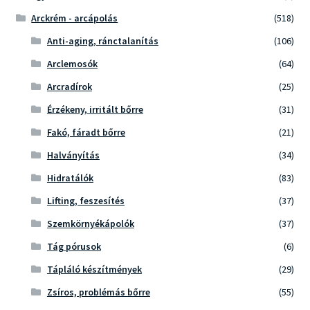
Arckrém - arcápolás
(518)
Anti-aging, ránctalanítás
(106)
Arclemosók
(64)
Arcradírok
(25)
Érzékeny, irritált bőrre
(31)
Fakó, fáradt bőrre
(21)
Halványítás
(34)
Hidratálók
(83)
Lifting, feszesítés
(37)
Szemkörnyékápolók
(37)
Tág pórusok
(6)
Tápláló készítmények
(29)
Zsíros, problémás bőrre
(55)