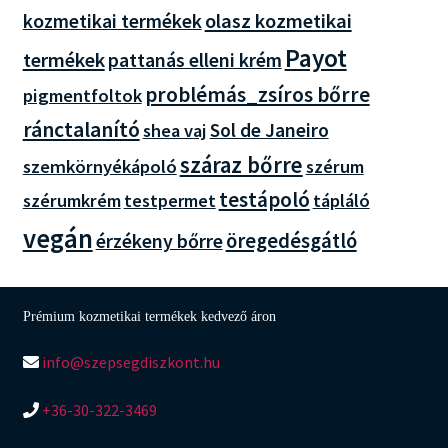
olasz kozmetikai
kozmetikai termékek
Payot
termékek
pattanás elleni krém
problémás_zsíros bőrre
pigmentfoltok
ránctalanító
Sol de Janeiro
shea vaj
száraz bőrre
szemkörnyékápoló
szérum
testápoló
szérumkrém
tápláló
testpermet
vegán
öregedésgátló
érzékeny bőrre
Prémium kozmetikai termékek kedvező áron
info@szepsegdiszkont.hu
+36-30-322-3469