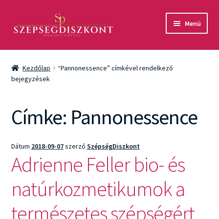
Ugrás
Kilépés
Menü
a
a
navigációhoz
tartalomba
Akció
Kezdőlap
“Pannonessence” címkével rendelkező
Csomagok
bejegyzések
Arcápolás
Címke:
Pannonessence
Testápolás
Dátum
2018-09-07
szerző
SzépségDiszkont
Fényvédelem
Adrienne Feller bio- és
Férfiaknak
natúrkozmetikumok a
Márkák
természetes szépségért