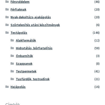
Fényvédelem
(46)
Férfiaknak
(20)
Nyak-dekoltázs-ajakápolás
(20)
Szőrtelenítés utáni készítmények
(6)
Testápolás
(146)
Alakformálók
(12)
Hidratálás, bőrfiatalítás
(58)
Önbarnítók
(3)
Szappanok
(8)
Testpermetek
(41)
Tusfürdők, testradírok
(21)
Hajápolás
(16)
Címkék