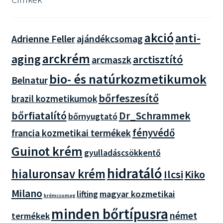
akció
anti-
Adrienne Feller
ajándékcsomag
arckrém
aging
arctisztító
arcmaszk
bio- és natúrkozmetikumok
Belnatur
bőrfeszesítő
brazil kozmetikumok
bőrfiatalító
Dr_Schrammek
bőrnyugtató
fényvédő
francia kozmetikai termékek
Guinot krém
gyulladáscsökkentő
hidratáló
hialuronsav krém
Ilcsi
Kiko
Milano
magyar kozmetikai
lifting
krémcsomag
minden bőrtípusra
német
termékek