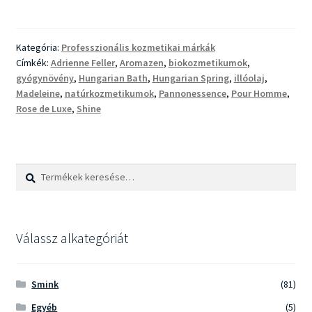
Feller
bio-
és
Kategória:
Professzionális kozmetikai márkák
natúrkozmetikumok
Címkék:
Adrienne Feller
,
Aromazen
,
biokozmetikumok
,
a
gyógynövény
,
Hungarian Bath
,
Hungarian Spring
,
illóolaj
,
természetes
Madeleine
,
natúrkozmetikumok
,
Pannonessence
,
Pour Homme
,
szépségért
Rose de Luxe
,
Shine
Keresés
Keresés
a
következőre:
Válassz alkategóriát
Smink
(81)
Egyéb
(5)