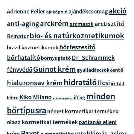
akció
Adrienne Feller
ajándékcsomag
ajakápoló
arckrém
anti-aging
arctisztító
arcmaszk
bio- és natúrkozmetikumok
Belnatur
bőrfeszesítő
brazil kozmetikumok
bőrfiatalító
Dr_Schrammek
bőrnyugtató
Guinot krém
fényvédő
gyulladáscsökkentő
hidratáló
hialuronsav krém
Ilcsi
irritált
minden
Kiko Milano
lifting
bőrre
krémcsomag
bőrtípusra
német kozmetikai termékek
olasz kozmetikai termékek
pattanás elleni
Payot
problémás_zsíros
krém
pigmentfoltok