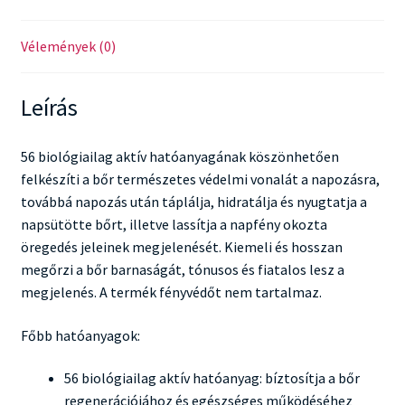
Vélemények (0)
Leírás
56 biológiailag aktív hatóanyagának köszönhetően
felkészíti a bőr természetes védelmi vonalát a napozásra,
továbbá napozás után táplálja, hidratálja és nyugtatja a
napsütötte bőrt, illetve lassítja a napfény okozta
öregedés jeleinek megjelenését. Kiemeli és hosszan
megőrzi a bőr barnaságát, tónusos és fiatalos lesz a
megjelenés. A termék fényvédőt nem tartalmaz.
Főbb hatóanyagok:
56 biológiailag aktív hatóanyag: bíztosítja a bőr
regenerációjához és egészséges működéséhez