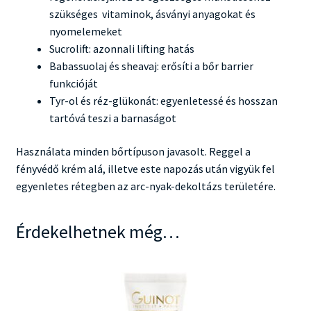
szükséges vitaminok, ásványi anyagokat és
nyomelemeket
Sucrolift: azonnali lifting hatás
Babassuolaj és sheavaj: erősíti a bőr barrier
funkcióját
Tyr-ol és réz-glükonát: egyenletessé és hosszan
tartóvá teszi a barnaságot
Használata minden bőrtípuson javasolt. Reggel a
fényvédő krém alá, illetve este napozás után vigyük fel
egyenletes rétegben az arc-nyak-dekoltázs területére.
Érdekelhetnek még…