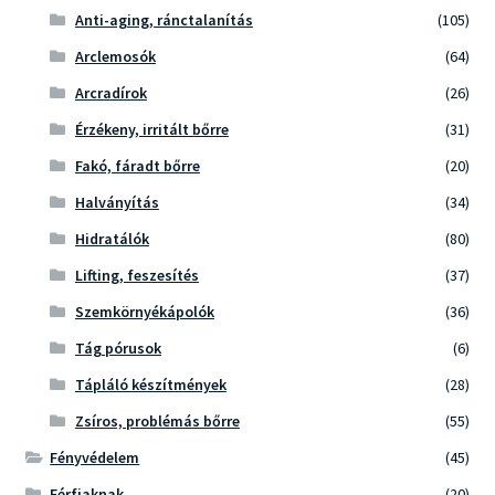
Anti-aging, ránctalanítás
(105)
Arclemosók
(64)
Arcradírok
(26)
Érzékeny, irritált bőrre
(31)
Fakó, fáradt bőrre
(20)
Halványítás
(34)
Hidratálók
(80)
Lifting, feszesítés
(37)
Szemkörnyékápolók
(36)
Tág pórusok
(6)
Tápláló készítmények
(28)
Zsíros, problémás bőrre
(55)
Fényvédelem
(45)
Férfiaknak
(20)