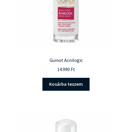
Guinot Acnilogic
14.990
Ft
Kosárba teszem