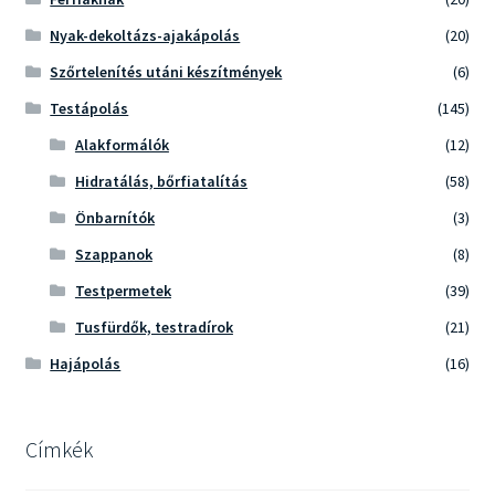
Nyak-dekoltázs-ajakápolás
(20)
Szőrtelenítés utáni készítmények
(6)
Testápolás
(145)
Alakformálók
(12)
Hidratálás, bőrfiatalítás
(58)
Önbarnítók
(3)
Szappanok
(8)
Testpermetek
(39)
Tusfürdők, testradírok
(21)
Hajápolás
(16)
Címkék