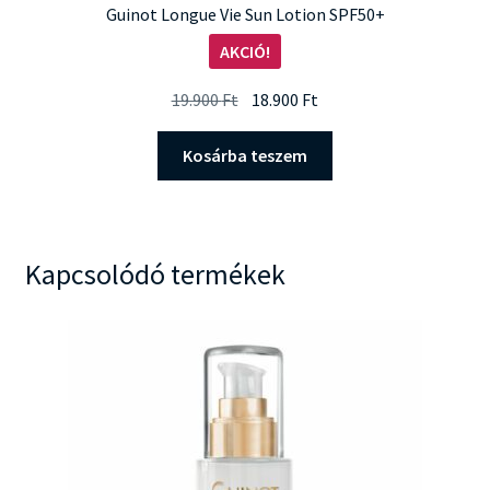
Guinot Longue Vie Sun Lotion SPF50+
AKCIÓ!
Original
Current
19.900
Ft
18.900
Ft
price
price
was:
is:
Kosárba teszem
19.900 Ft.
18.900 Ft.
Kapcsolódó termékek