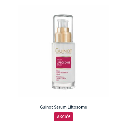
Guinot Serum Liftosome
AKCIÓ!