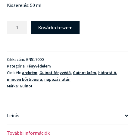
Kiszerelés: 50 ml
Guinot
Kosárba teszem
Longue
Vie
Soleil
mennyiség
Cikkszám:
GN517000
Kategória:
Fényvédelem
Címkék:
arckrém
,
Guinot fényvédő
,
Guinot krém
,
hidratáló
,
minden bőrtípusra
,
napozás után
Márka:
Guinot
Leírás
További információk