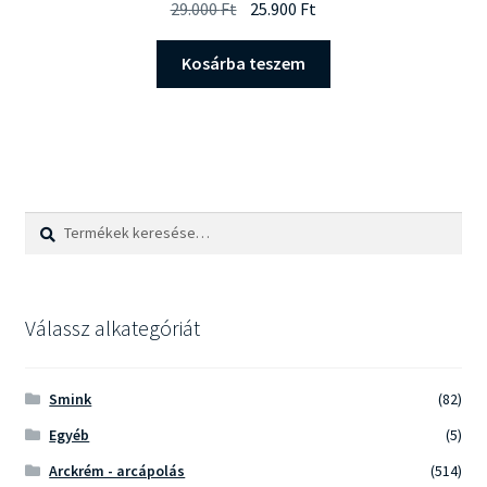
Original
Current
29.000
Ft
25.900
Ft
price
price
was:
is:
Kosárba teszem
29.000 Ft.
25.900 Ft.
Keresés
Keresés
a
következőre:
Válassz alkategóriát
Smink
(82)
Egyéb
(5)
Arckrém - arcápolás
(514)