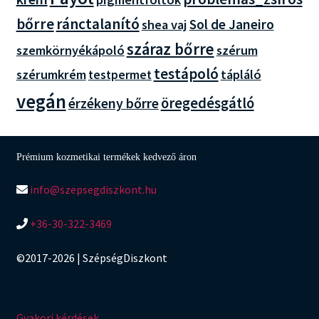
bőrre
ránctalanító
Sol de Janeiro
shea vaj
száraz bőrre
szemkörnyékápoló
szérum
testápoló
szérumkrém
tápláló
testpermet
vegán
érzékeny bőrre
öregedésgátló
Prémium kozmetikai termékek kedvező áron
info@szepsegdiszkont.hu
+36-30-322-3469
©2017-2026 | SzépségDiszkont
Gyakori kérdések