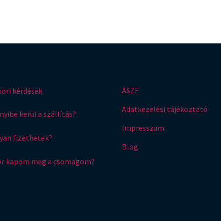
ÁSZF
ori kérdések
Adatkezelési tájékoztató
yibe kerül a szállítás?
Impresszum
an fizethetek?
Blog
or kapom meg a csomagom?