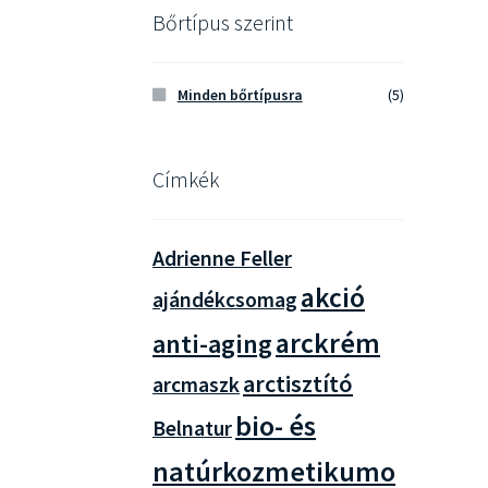
Bőrtípus szerint
Minden bőrtípusra
(5)
Címkék
Adrienne Feller
akció
ajándékcsomag
arckrém
anti-aging
arctisztító
arcmaszk
bio- és
Belnatur
natúrkozmetikumo