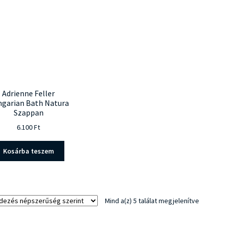
Adrienne Feller
garian Bath Natura
Szappan
6.100
Ft
Kosárba teszem
Sorted
Mind a(z) 5 találat megjelenítve
by
popularit