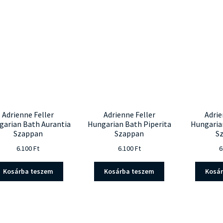
popularit
Adrienne Feller
Adrienne Feller
Adrie
garian Bath Aurantia
Hungarian Bath Piperita
Hungaria
Szappan
Szappan
S
6.100
Ft
6.100
Ft
6
Kosárba teszem
Kosárba teszem
Kosá