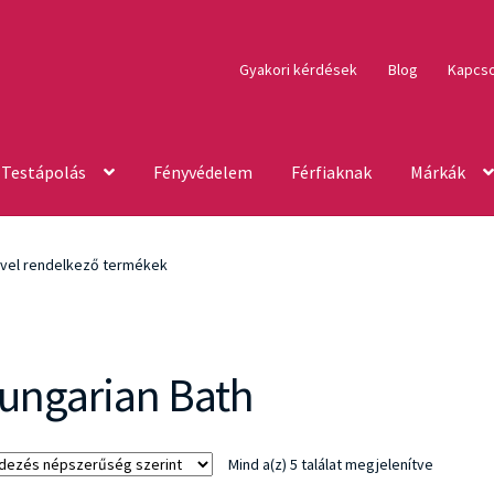
Gyakori kérdések
Blog
Kapcso
Testápolás
Fényvédelem
Férfiaknak
Márkák
ével rendelkező termékek
ungarian Bath
Sorted
Mind a(z) 5 találat megjelenítve
by