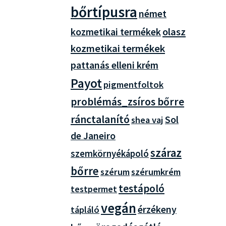
bőrtípusra
német
olasz
kozmetikai termékek
kozmetikai termékek
pattanás elleni krém
Payot
pigmentfoltok
problémás_zsíros bőrre
ránctalanító
Sol
shea vaj
de Janeiro
száraz
szemkörnyékápoló
bőrre
szérum
szérumkrém
testápoló
testpermet
vegán
érzékeny
tápláló