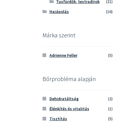
Tusfürdők, testradírok
(21)
Hajápolás
(16)
Márka szerint
Adrienne Feller
(5)
Bőrprobléma alapján
Dehidratáltság
(2)
Élénkítés és vitalitás
(1)
Tisztítás
(5)