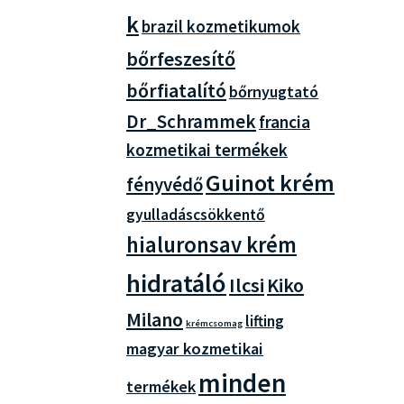
k
brazil kozmetikumok
bőrfeszesítő
bőrfiatalító
bőrnyugtató
Dr_Schrammek
francia
kozmetikai termékek
Guinot krém
fényvédő
gyulladáscsökkentő
hialuronsav krém
hidratáló
Ilcsi
Kiko
Milano
lifting
krémcsomag
magyar kozmetikai
minden
termékek