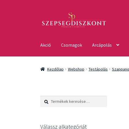
Ugrás
Kilépés
a
a
navigációhoz
tartalomba
Akció
Csomagok
Arcápolás
Kezdőlap
Webshop
Testápolás
Szappan
Keresés
Keresés
a
következőre:
Válassz alkategóriát