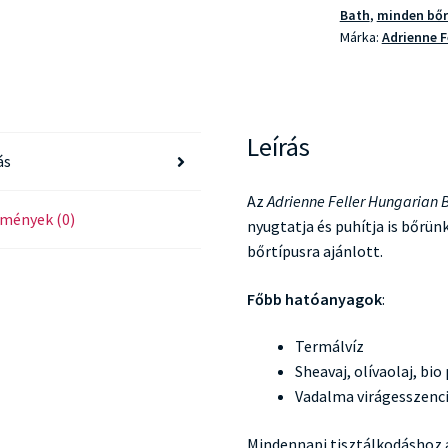
Bath
,
minden bőr
Márka:
Adrienne F
Leírás
ás
Az
Adrienne Feller Hungarian 
mények (0)
nyugtatja és puhítja is bőrü
bőrtípusra ajánlott.
Főbb hatóanyagok
:
Termálvíz
Sheavaj, olívaolaj, bi
Vadalma virágesszenc
Mindennapi tisztálkodáshoz a