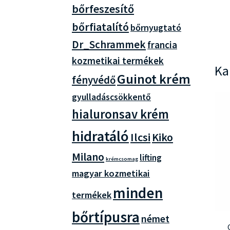
bőrfeszesítő
bőrfiatalító
bőrnyugtató
Dr_Schrammek
francia
kozmetikai termékek
Ka
Guinot krém
fényvédő
gyulladáscsökkentő
hialuronsav krém
hidratáló
Ilcsi
Kiko
Milano
lifting
krémcsomag
magyar kozmetikai
minden
termékek
bőrtípusra
német