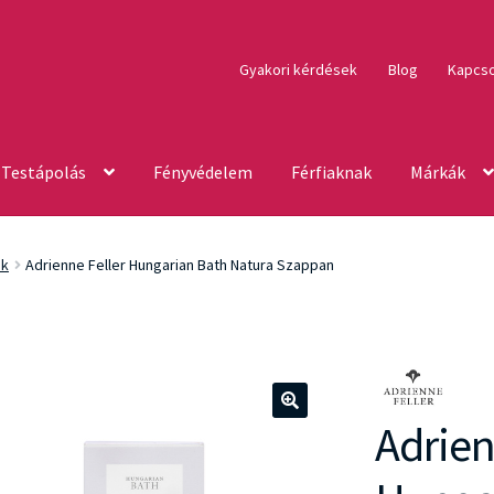
Gyakori kérdések
Blog
Kapcso
Testápolás
Fényvédelem
Férfiaknak
Márkák
ok
Adrienne Feller Hungarian Bath Natura Szappan
Adrien
🔍