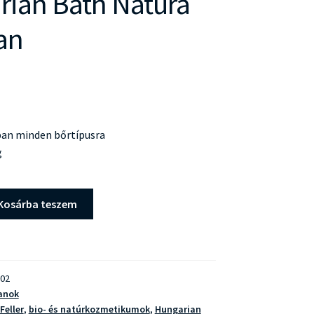
ian Bath Natura
an
an minden bőrtípusra
g
Kosárba teszem
02
anok
Feller
,
bio- és natúrkozmetikumok
,
Hungarian