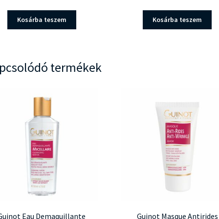
Kosárba teszem
Kosárba teszem
pcsolódó termékek
Guinot Eau Demaquillante
Guinot Masque Antirides