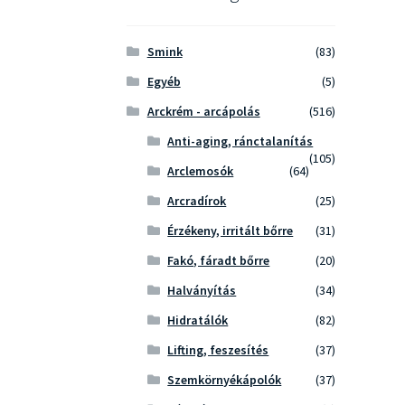
Smink
(83)
Egyéb
(5)
Arckrém - arcápolás
(516)
Anti-aging, ránctalanítás
(105)
Arclemosók
(64)
Arcradírok
(25)
Érzékeny, irritált bőrre
(31)
Fakó, fáradt bőrre
(20)
Halványítás
(34)
Hidratálók
(82)
Lifting, feszesítés
(37)
Szemkörnyékápolók
(37)