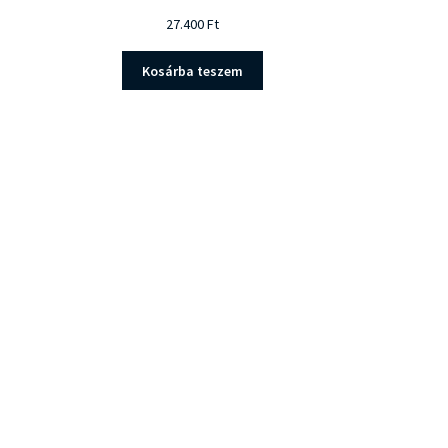
27.400
Ft
Kosárba teszem