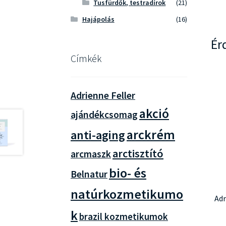
Tusfürdők, testradírok
(21)
Hajápolás
(16)
Ér
Címkék
Adrienne Feller
akció
ajándékcsomag
arckrém
anti-aging
arctisztító
arcmaszk
bio- és
Belnatur
natúrkozmetikumo
Adr
k
brazil kozmetikumok