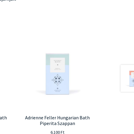
Bath
Adrienne Feller Hungarian Bath
Piperita Szappan
6.100
Ft