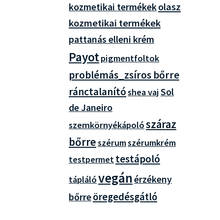
olasz
kozmetikai termékek
kozmetikai termékek
pattanás elleni krém
Payot
pigmentfoltok
problémás_zsíros bőrre
ránctalanító
Sol
shea vaj
de Janeiro
száraz
szemkörnyékápoló
bőrre
szérum
szérumkrém
testápoló
testpermet
vegán
érzékeny
tápláló
öregedésgátló
bőrre