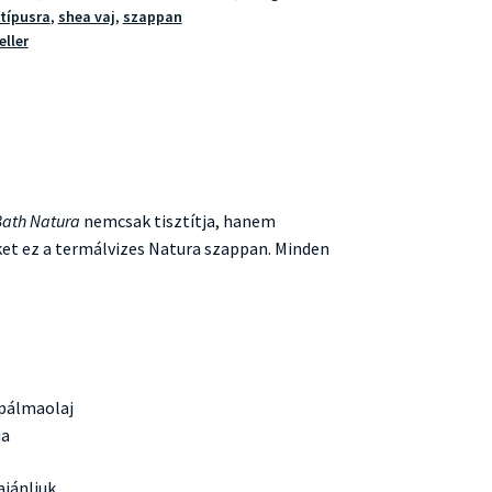
típusra
,
shea vaj
,
szappan
eller
Bath Natura
nemcsak tisztítja, hanem
nket ez a termálvizes Natura szappan. Minden
o pálmaolaj
ia
jánljuk.