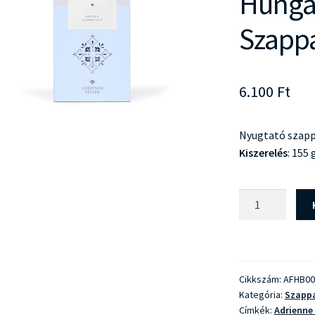
Hungar
Szapp
6.100
Ft
Nyugtató szapp
Kiszerelés
: 155 
Adrienne
Feller
Hungarian
Bath
Natura
Cikkszám:
AFHB00
Szappan
Kategória:
Szapp
mennyiség
Címkék:
Adrienne 