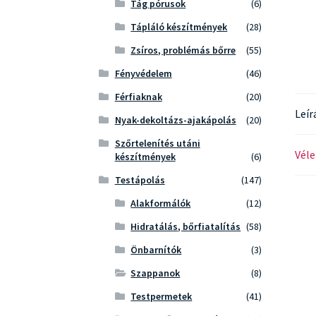
Tág pórusok
(6)
Tápláló készítmények
(28)
Zsíros, problémás bőrre
(55)
Fényvédelem
(46)
Férfiaknak
(20)
Leír
Nyak-dekoltázs-ajakápolás
(20)
Szőrtelenítés utáni
Véle
készítmények
(6)
Testápolás
(147)
Alakformálók
(12)
Hidratálás, bőrfiatalítás
(58)
Önbarnítók
(3)
Szappanok
(8)
Testpermetek
(41)