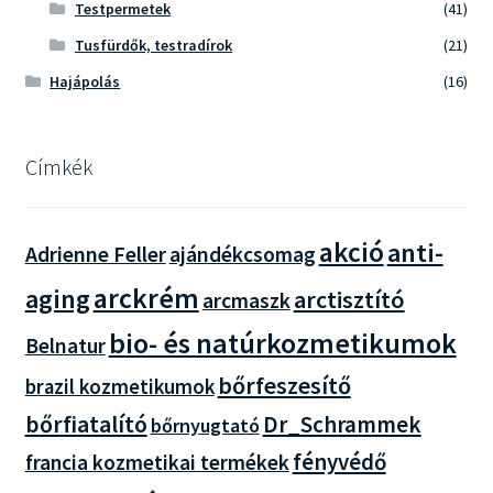
Testpermetek
(41)
Tusfürdők, testradírok
(21)
Hajápolás
(16)
Címkék
akció
anti-
Adrienne Feller
ajándékcsomag
arckrém
aging
arctisztító
arcmaszk
bio- és natúrkozmetikumok
Belnatur
bőrfeszesítő
brazil kozmetikumok
bőrfiatalító
Dr_Schrammek
bőrnyugtató
fényvédő
francia kozmetikai termékek