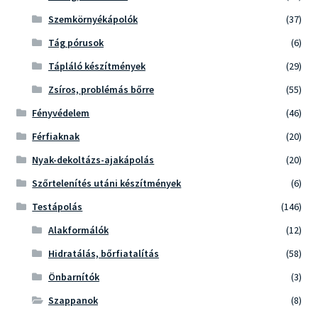
Szemkörnyékápolók
(37)
Tág pórusok
(6)
Tápláló készítmények
(29)
Zsíros, problémás bőrre
(55)
Fényvédelem
(46)
Férfiaknak
(20)
Nyak-dekoltázs-ajakápolás
(20)
Szőrtelenítés utáni készítmények
(6)
Testápolás
(146)
Alakformálók
(12)
Hidratálás, bőrfiatalítás
(58)
Önbarnítók
(3)
Szappanok
(8)