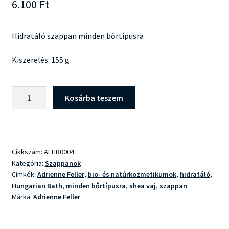
6.100
Ft
Hidratáló szappan minden bőrtípusra
Kiszerelés: 155 g
Adrienne
Kosárba teszem
Feller
Hungarian
Bath
Aurantia
Cikkszám:
AFHB0004
Szappan
Kategória:
Szappanok
mennyiség
Címkék:
Adrienne Feller
,
bio- és natúrkozmetikumok
,
hidratáló
,
Hungarian Bath
,
minden bőrtípusra
,
shea vaj
,
szappan
Márka:
Adrienne Feller