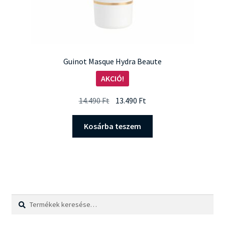
Guinot Masque Hydra Beaute
AKCIÓ!
Original
Current
14.490
Ft
13.490
Ft
price
price
was:
is:
Kosárba teszem
14.490 Ft.
13.490 Ft.
Keresés
Keresés
a
következőre: