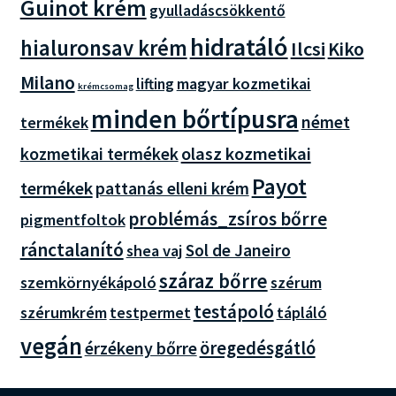
Guinot krém
gyulladáscsökkentő
hidratáló
hialuronsav krém
Ilcsi
Kiko
Milano
magyar kozmetikai
lifting
krémcsomag
minden bőrtípusra
német
termékek
olasz kozmetikai
kozmetikai termékek
Payot
termékek
pattanás elleni krém
problémás_zsíros bőrre
pigmentfoltok
ránctalanító
Sol de Janeiro
shea vaj
száraz bőrre
szemkörnyékápoló
szérum
testápoló
szérumkrém
tápláló
testpermet
vegán
öregedésgátló
érzékeny bőrre