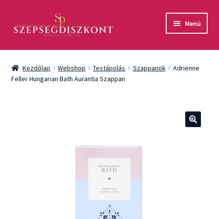
Ugrás
Kilépés
Menü
a
a
navigációhoz
tartalomba
Akció
Kezdőlap
Webshop
Testápolás
Szappanok
Adrienne
Csomagok
Feller Hungarian Bath Aurantia Szappan
Arcápolás
Testápolás
🔍
Fényvédelem
Férfiaknak
Márkák