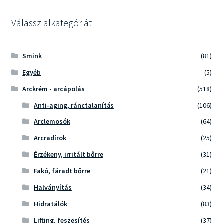
Válassz alkategóriát
Smink
(81)
Egyéb
(5)
Arckrém - arcápolás
(518)
Anti-aging, ránctalanítás
(106)
Arclemosók
(64)
Arcradírok
(25)
Érzékeny, irritált bőrre
(31)
Fakó, fáradt bőrre
(21)
Halványítás
(34)
Hidratálók
(83)
Lifting, feszesítés
(37)