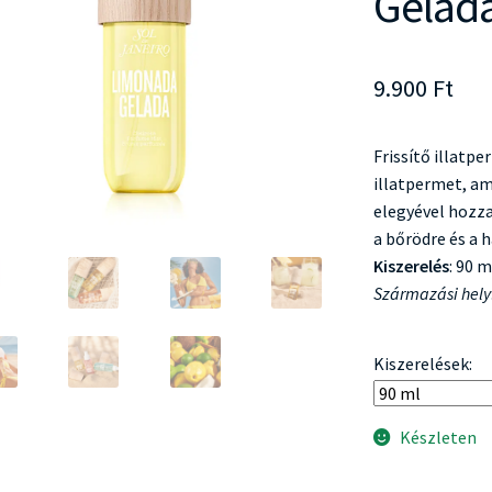
Gelad
9.900
Ft
Frissítő illatpe
illatpermet, am
elegyével hozza
a bőrödre és a h
Kiszerelés
: 90 m
Származási hely
Kiszerelések:
Készleten