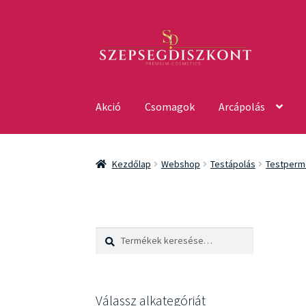
Ugrás
Kilépés
a
a
navigációhoz
tartalomba
Akció
Csomagok
Arcápolás
Kezdőlap
Webshop
Testápolás
Testperm
Keresés
Keresés
a
következőre:
Válassz alkategóriát