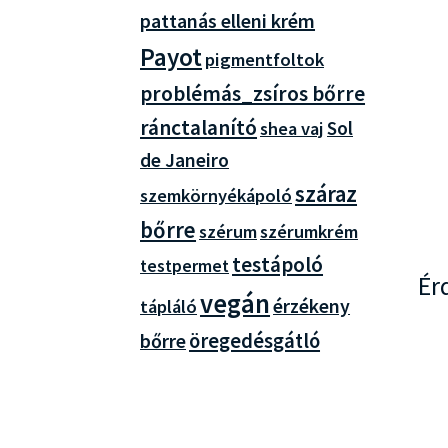
pattanás elleni krém
Payot
pigmentfoltok
problémás_zsíros bőrre
ránctalanító
Sol
shea vaj
de Janeiro
száraz
szemkörnyékápoló
bőrre
szérum
szérumkrém
testápoló
testpermet
Ér
vegán
érzékeny
tápláló
bőrre
öregedésgátló