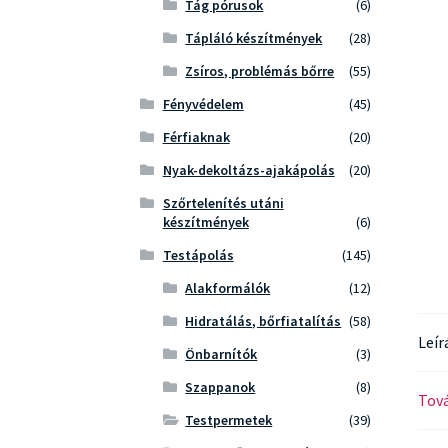
Tág pórusok
(6)
Tápláló készítmények
(28)
Zsíros, problémás bőrre
(55)
Fényvédelem
(45)
Férfiaknak
(20)
Nyak-dekoltázs-ajakápolás
(20)
Szőrtelenítés utáni
készítmények
(6)
Testápolás
(145)
Alakformálók
(12)
Hidratálás, bőrfiatalítás
(58)
Leír
Önbarnítók
(3)
Szappanok
(8)
Tová
Testpermetek
(39)