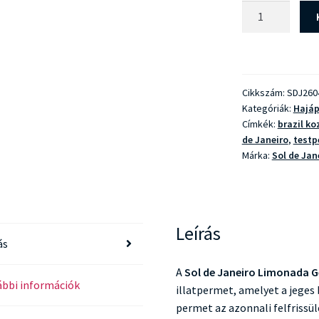
Sol
de
Janeiro
Limonada
Gelada
Cikkszám:
SDJ260
mennyiség
Kategóriák:
Hajáp
Címkék:
brazil k
de Janeiro
,
testp
Márka:
Sol de Jan
Leírás
ás
A
Sol de Janeiro Limonada 
bbi információk
illatpermet, amelyet a jeges 
permet az azonnali felfrissül