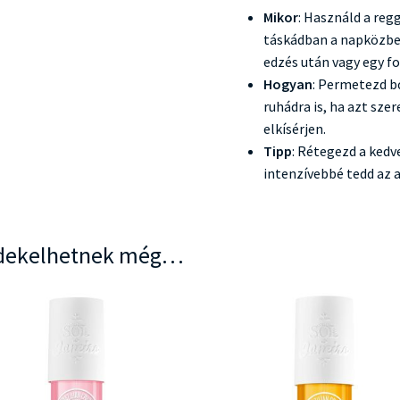
Mikor
: Használd a reg
táskádban a napközbeni
edzés után vagy egy f
Hogyan
: Permetezd bő
ruhádra is, ha azt sze
elkísérjen.
Tipp
: Rétegezd a kedv
intenzívebbé tedd az 
dekelhetnek még…