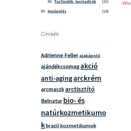
Tusfürdők, testradírok
(21)
Véle
Hajápolás
(16)
Címkék
Adrienne Feller
ajakápoló
akció
ajándékcsomag
arckrém
anti-aging
arctisztító
arcmaszk
bio- és
Belnatur
natúrkozmetikumo
k
brazil kozmetikumok