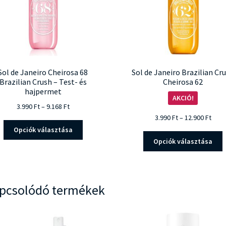
Sol de Janeiro Cheirosa 68
Sol de Janeiro Brazilian Cr
Brazilian Crush – Test- és
Cheirosa 62
hajpermet
AKCIÓ!
Ártartomány:
3.990
Ft
–
9.168
Ft
3.990 Ft
Árta
3.990
Ft
–
12.900
Ft
Ennek
-
3.990
Opciók választása
a
E
9.168 Ft
-
Opciók választása
terméknek
a
12.90
több
t
variációja
t
van.
v
pcsolódó termékek
A
v
változatok
a
v
termékoldalon
a