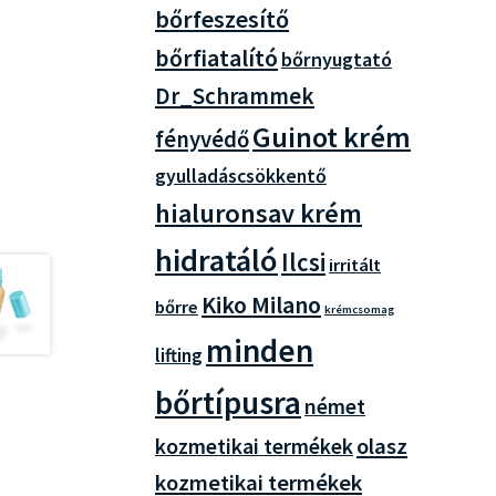
bőrfeszesítő
bőrfiatalító
bőrnyugtató
Dr_Schrammek
Guinot krém
fényvédő
gyulladáscsökkentő
hialuronsav krém
hidratáló
Ilcsi
irritált
Kiko Milano
bőrre
krémcsomag
minden
lifting
bőrtípusra
német
olasz
kozmetikai termékek
kozmetikai termékek