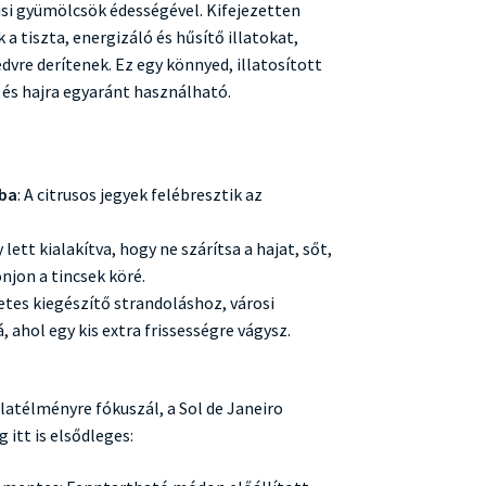
pusi gyümölcsök édességével. Kifejezetten
 a tiszta, energizáló és hűsítő illatokat,
dvre derítenek. Ez egy könnyed, illatosított
 és hajra egyaránt használható.
mba
: A citrusos jegyek felébresztik az
y lett kialakítva, hogy ne szárítsa a hajat, sőt,
onjon a tincsek köré.
letes kiegészítő strandoláshoz, városi
 ahol egy kis extra frissességre vágysz.
latélményre fókuszál, a Sol de Janeiro
 itt is elsődleges: