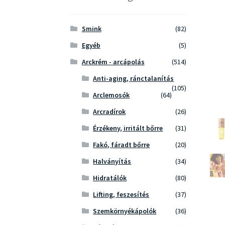
Smink
(82)
Egyéb
(5)
Arckrém - arcápolás
(514)
Anti-aging, ránctalanítás
(105)
Arclemosók
(64)
Arcradírok
(26)
Érzékeny, irritált bőrre
(31)
Fakó, fáradt bőrre
(20)
Halványítás
(34)
Hidratálók
(80)
Lifting, feszesítés
(37)
Szemkörnyékápolók
(36)