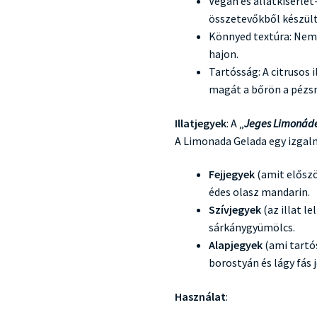
Vegán és állatkísérle
összetevőkből készült
Könnyed textúra: Nem 
hajon.
Tartósság: A citrusos 
magát a bőrön a pézs
Illatjegyek
: A „
Jeges Limonád
A Limonada Gelada egy izgal
Fejjegyek
(amit előszö
édes olasz mandarin.
Szívjegyek
(az illat le
sárkánygyümölcs.
Alapjegyek
(ami tartó
borostyán és lágy fás 
Használat
: