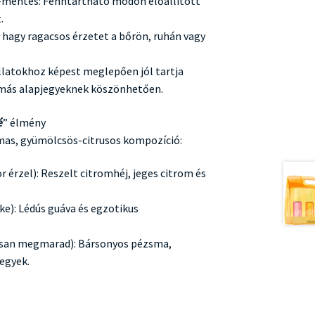
t-mentes: Fenntartható módon előállított
.
hagy ragacsos érzetet a bőrön, ruhán vagy
illatokhoz képest meglepően jól tartja
más alapjegyeknek köszönhetően.
é
” élmény
mas, gyümölcsös-citrusos kompozíció:
r érzel): Reszelt citromhéj, jeges citrom és
lke): Lédús guáva és egzotikus
san megmarad): Bársonyos pézsma,
jegyek.