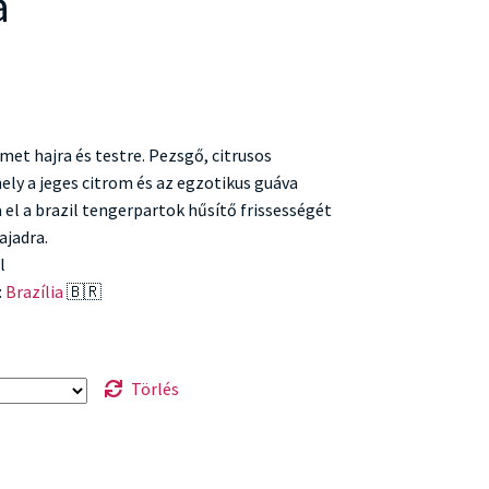
a
rmet hajra és testre. Pezsgő, citrusos
ely a jeges citrom és az egzotikus guáva
 el a brazil tengerpartok hűsítő frissességét
ajadra.
l
:
Brazília
🇧🇷
Törlés