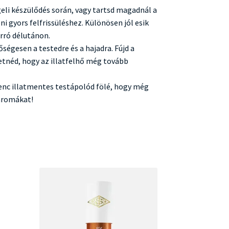
geli készülődés során, vagy tartsd magadnál a
 gyors felfrissüléshez. Különösen jól esik
orró délutánon.
ségesen a testedre és a hajadra. Fújd a
retnéd, hogy az illatfelhő még tovább
enc illatmentes testápolód fölé, hogy még
aromákat!