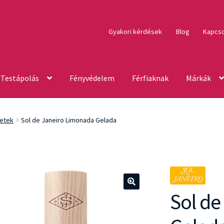
Gyakori kérdések
Blog
Kapcso
Testápolás
Fényvédelem
Férfiaknak
Márkák
etek
Sol de Janeiro Limonada Gelada
Sol de
🔍