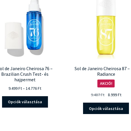
választhatók
t
ki
v
k
ol de Janeiro Cheirosa 76 –
Sol de Janeiro Cheirosa 87 –
Brazilian Crush Test- és
Radiance
hajpermet
AKCIÓ!
Ártartomány:
9.499
Ft
–
14.776
Ft
9.499 Ft
Original
Curre
9.487
Ft
8.999
Ft
Ennek
-
price
price
Opciók választása
a
E
14.776 Ft
was:
is:
Opciók választása
terméknek
a
9.487 Ft.
8.999 
több
t
variációja
t