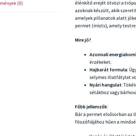
élénkítő erejét ötvözi a tró
mények (0)
azoknak készült, akik szeretik
amelyek pillanatok alatt jóke
permet (mists), amely testre
Mire jó?
Azonnali energiabo
érzékeket.
Hajbarát formula
: Úg
selymes illatfátylat v
Nyári hangulat
: Töké
sétákhoz vagy bárhová,
Főbb jellemzők
:
Bár a permet elsősorban az il
filozófiájához hűen a minőség