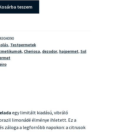
Kosárba teszem
4304090
olás
,
Testpermetek
ozmetikumok
,
Cheriosa
,
dezodor
,
hajpermet
,
Sol
ermet
eiro
Gelada
egy limitált kiadású, vibráló
brazil limonádé élménye ihletett. Ez a
és záloga a legforróbb napokon: a citrusok