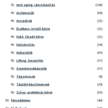
Anti-aging, ránctalanítás
(106)
Arclemosók
(64)
Arcradírok
(25)
Érzékeny, irritált bőrre
(31)
Fakó, fáradt bőrre
(21)
Halványítás
(34)
Hidratálók
(83)
Lifting, feszesítés
(37)
Szemkörnyékápolók
(37)
Tág pórusok
(6)
Tápláló készítmények
(29)
Zsíros, problémás bőrre
(55)
Fényvédelem
(46)