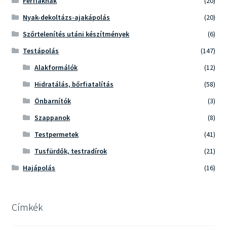
Férfiaknak
(20)
Nyak-dekoltázs-ajakápolás
(20)
Szőrtelenítés utáni készítmények
(6)
Testápolás
(147)
Alakformálók
(12)
Hidratálás, bőrfiatalítás
(58)
Önbarnítók
(3)
Szappanok
(8)
Testpermetek
(41)
Tusfürdők, testradírok
(21)
Hajápolás
(16)
Címkék