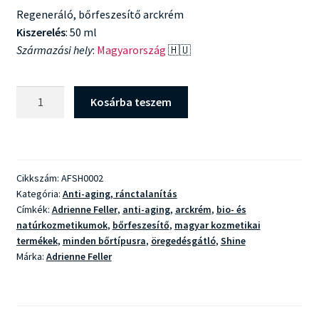
Regeneráló, bőrfeszesítő arckrém
Kiszerelés
: 50 ml
Származási hely
:
Magyarország
🇭🇺
Adrienne
Kosárba teszem
Feller
Shine
Intenzív
táplálókrém
Cikkszám:
AFSH0002
mennyiség
Kategória:
Anti-aging, ránctalanítás
Címkék:
Adrienne Feller
,
anti-aging
,
arckrém
,
bio- és
natúrkozmetikumok
,
bőrfeszesítő
,
magyar kozmetikai
termékek
,
minden bőrtípusra
,
öregedésgátló
,
Shine
Márka:
Adrienne Feller