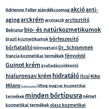
akció
anti-
Adrienne Feller
ajándékcsomag
arckrém
aging
arctisztító
arcmaszk
bio- és natúrkozmetikumok
Belnatur
bőrfeszesítő
brazil kozmetikumok
bőrfiatalító
Dr_Schrammek
bőrnyugtató
fényvédő
francia kozmetikai termékek
Guinot krém
gyulladáscsökkentő
hidratáló
hialuronsav krém
Ilcsi
Kiko
Milano
magyar kozmetikai
lifting
krémcsomag
minden bőrtípusra
német
termékek
olasz kozmetikai
kozmetikai termékek