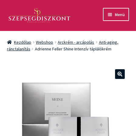
Ugrás
Kilépés
Menü
a
a
navigációhoz
tartalomba
Akció
Kezdőlap
Webshop
Arckrém - arcápolás
Anti-aging,
Csomagok
ránctalanítás
Adrienne Feller Shine Intenzív táplálókrém
Arcápolás
Testápolás
🔍
Fényvédelem
Férfiaknak
Márkák