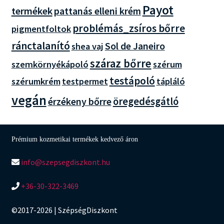
Payot
termékek
pattanás elleni krém
problémás_zsíros bőrre
pigmentfoltok
ránctalanító
Sol de Janeiro
shea vaj
száraz bőrre
szemkörnyékápoló
szérum
testápoló
szérumkrém
testpermet
tápláló
vegán
öregedésgátló
érzékeny bőrre
Prémium kozmetikai termékek kedvező áron
info@szepsegdiszkont.hu
+36-30-322-3469
©2017-2026 | SzépségDiszkont