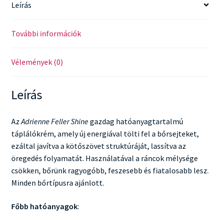
Leírás
További információk
Vélemények (0)
Leírás
Az
Adrienne Feller Shine
gazdag hatóanyagtartalmú
táplálókrém, amely új energiával tölti fel a bőrsejteket,
ezáltal javítva a kötőszövet struktúráját, lassítva az
öregedés folyamatát. Használatával a ráncok mélysége
csökken, bőrünk ragyogóbb, feszesebb és fiatalosabb lesz.
Minden bőrtípusra ajánlott.
Főbb hatóanyagok
: