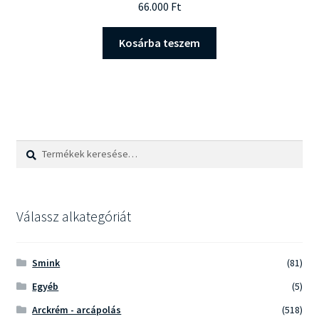
66.000
Ft
Kosárba teszem
Keresés
Keresés
a
következőre:
Válassz alkategóriát
Smink
(81)
Egyéb
(5)
Arckrém - arcápolás
(518)