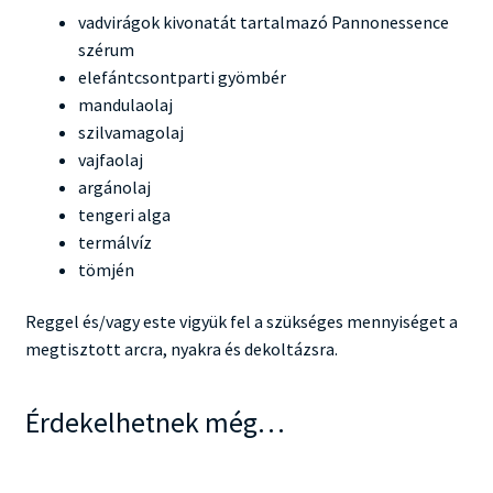
vadvirágok kivonatát tartalmazó Pannonessence
szérum
elefántcsontparti gyömbér
mandulaolaj
szilvamagolaj
vajfaolaj
argánolaj
tengeri alga
termálvíz
tömjén
Reggel és/vagy este vigyük fel a szükséges mennyiséget a
megtisztott arcra, nyakra és dekoltázsra.
Érdekelhetnek még…