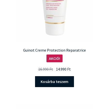
Guinot Creme Protection Reparatrice
AKCIÓ!
Original
Current
16.990
Ft
14.990
Ft
price
price
was:
is:
Kosárba teszem
16.990 Ft.
14.990 Ft.