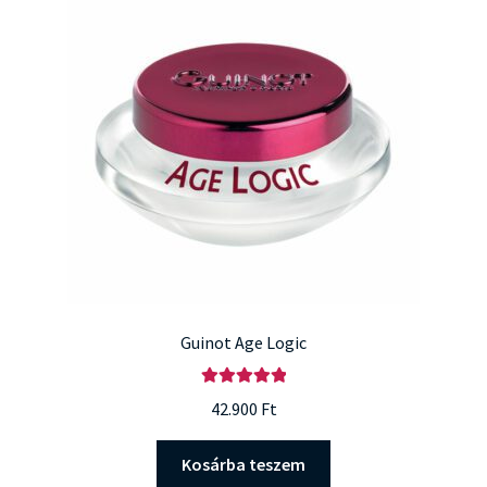
Guinot Age Logic
Értékelés:
42.900
Ft
5.00
/ 5
Kosárba teszem