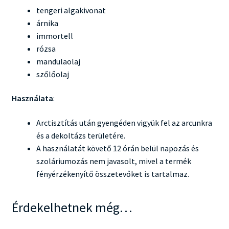
tengeri algakivonat
árnika
immortell
rózsa
mandulaolaj
szőlőolaj
Használata
:
Arctisztítás után gyengéden vigyük fel az arcunkra
és a dekoltázs területére.
A használatát követő 12 órán belül napozás és
szoláriumozás nem javasolt, mivel a termék
fényérzékenyítő összetevőket is tartalmaz.
Érdekelhetnek még…