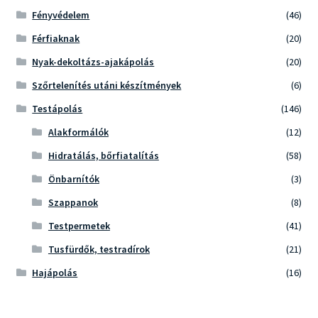
Fényvédelem
(46)
Férfiaknak
(20)
Nyak-dekoltázs-ajakápolás
(20)
Szőrtelenítés utáni készítmények
(6)
Testápolás
(146)
Alakformálók
(12)
Hidratálás, bőrfiatalítás
(58)
Önbarnítók
(3)
Szappanok
(8)
Testpermetek
(41)
Tusfürdők, testradírok
(21)
Hajápolás
(16)