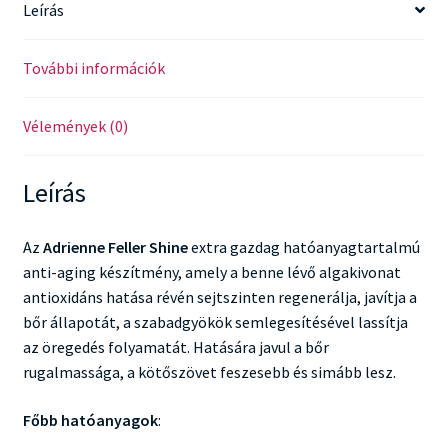
Leírás
További információk
Vélemények (0)
Leírás
Az
Adrienne Feller Shine
extra gazdag hatóanyagtartalmú
anti-aging készítmény, amely a benne lévő algakivonat
antioxidáns hatása révén sejtszinten regenerálja, javítja a
bőr állapotát, a szabadgyökök semlegesítésével lassítja
az öregedés folyamatát. Hatására javul a bőr
rugalmassága, a kötőszövet feszesebb és simább lesz.
Főbb hatóanyagok
: