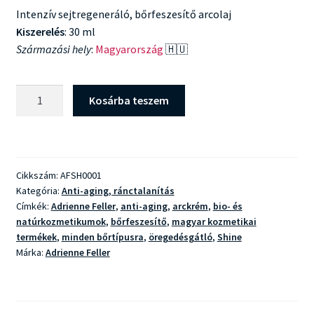
Intenzív sejtregeneráló, bőrfeszesítő arcolaj
Kiszerelés
: 30 ml
Származási hely
:
Magyarország
🇭🇺
Adrienne
Kosárba teszem
Feller
Shine
Elixírolaj
mennyiség
Cikkszám:
AFSH0001
Kategória:
Anti-aging, ránctalanítás
Címkék:
Adrienne Feller
,
anti-aging
,
arckrém
,
bio- és
natúrkozmetikumok
,
bőrfeszesítő
,
magyar kozmetikai
termékek
,
minden bőrtípusra
,
öregedésgátló
,
Shine
Márka:
Adrienne Feller