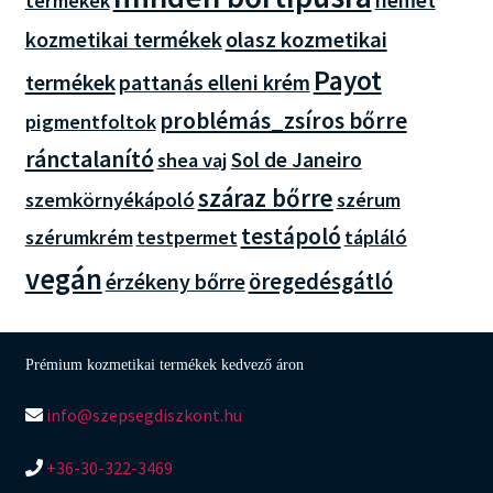
termékek
olasz kozmetikai
kozmetikai termékek
Payot
termékek
pattanás elleni krém
problémás_zsíros bőrre
pigmentfoltok
ránctalanító
Sol de Janeiro
shea vaj
száraz bőrre
szemkörnyékápoló
szérum
testápoló
szérumkrém
tápláló
testpermet
vegán
öregedésgátló
érzékeny bőrre
Prémium kozmetikai termékek kedvező áron
info@szepsegdiszkont.hu
+36-30-322-3469