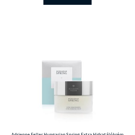
Adrienne Feller Hungarian Spring Extra Hidratálókrém