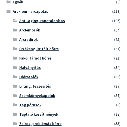
Egyéb
(5)
Arckrém - arcápolás
(518)
Anti-aging, ránctalanítás
(106)
Arclemosók
(64)
Arcradírok
(25)
Érzékeny, irritált bőrre
(31)
Fakó, fáradt bőrre
(21)
Halványítás
(34)
Hidratálók
(83)
Lifting, feszesítés
(37)
Szemkörnyékápolók
(37)
Tág pórusok
(6)
Tápláló készítmények
(29)
Zsíros, problémás bőrre
(55)