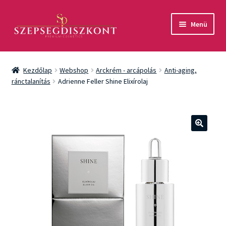
Ugrás
Kilépés
Menü
a
a
navigációhoz
tartalomba
Akció
Kezdőlap
Webshop
Arckrém - arcápolás
Anti-aging,
Csomagok
ránctalanítás
Adrienne Feller Shine Elixírolaj
Arcápolás
Testápolás
🔍
Fényvédelem
Férfiaknak
Márkák