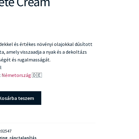
ete Cream
dekkel és értékes növényi olajokkal dúsított
sta, amely visszaadja a nyak és a dekoltázs
ségét és rugalmasságát.
l
:
Németország
🇩🇪
Kosárba teszem
02547
ging, ránctalanítás