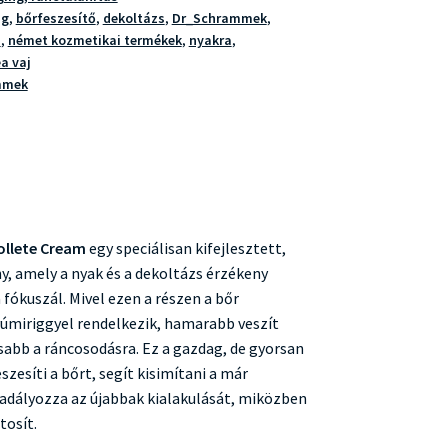
ng
,
bőrfeszesítő
,
dekoltázs
,
Dr_Schrammek
,
m
,
német kozmetikai termékek
,
nyakra
,
a vaj
mmek
llete Cream
egy speciálisan kifejlesztett,
y, amely a nyak és a dekoltázs érzékeny
fókuszál. Mivel ezen a részen a bőr
úmiriggyel rendelkezik, hamarabb veszít
abb a ráncosodásra. Ez a gazdag, de gyorsan
szesíti a bőrt, segít kisimítani a már
dályozza az újabbak kialakulását, miközben
tosít.