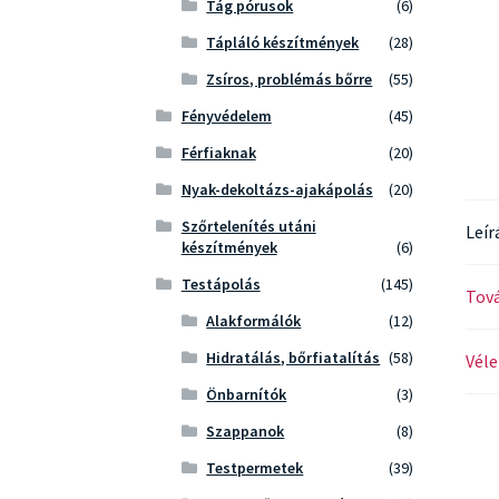
Tág pórusok
(6)
Tápláló készítmények
(28)
Zsíros, problémás bőrre
(55)
Fényvédelem
(45)
Férfiaknak
(20)
Nyak-dekoltázs-ajakápolás
(20)
Szőrtelenítés utáni
Leír
készítmények
(6)
Testápolás
(145)
Tová
Alakformálók
(12)
Hidratálás, bőrfiatalítás
(58)
Véle
Önbarnítók
(3)
Szappanok
(8)
Testpermetek
(39)