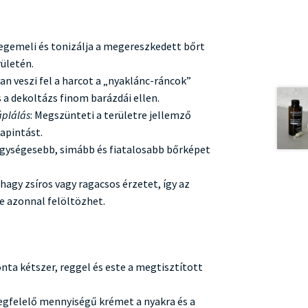
Megemeli és tonizálja a megereszkedett bőrt
rületén.
an veszi fel a harcot a „nyaklánc-ráncok”
s a dekoltázs finom barázdái ellen.
áplálás
: Megszünteti a területre jellemző
apintást.
Egységesebb, simább és fiatalosabb bőrképet
hagy zsíros vagy ragacsos érzetet, így az
e azonnal felöltözhet.
ta kétszer, reggel és este a megtisztított
egfelelő mennyiségű krémet a nyakra és a