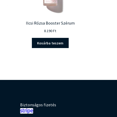
Ilcsi Rózsa Booster Szérum
8.190
Ft
Kosárba teszem
Biztonságos fizetés