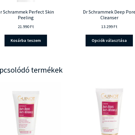
r Schrammek Perfect Skin
Dr Schrammek Deep Por
Peeling
Cleanser
21.990
Ft
13.299
Ft
E
Kosárba teszem
Opciók választása
a
t
t
v
pcsolódó termékek
v
v
a
t
v
k