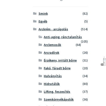
Smink
(82)
Egyéb
(5)
Arckrém - arcápolás
(514)
Anti-aging, ránctalanítás
(105)
Arclemosók
(64)
Arcradírok
(26)
Érzékeny, irritált bőrre
(31)
Fakó, fáradt bőrre
(20)
Halványítás
(34)
Hidratálók
(80)
Lifting, feszesítés
(37)
Szemkörnyékápolók
(36)