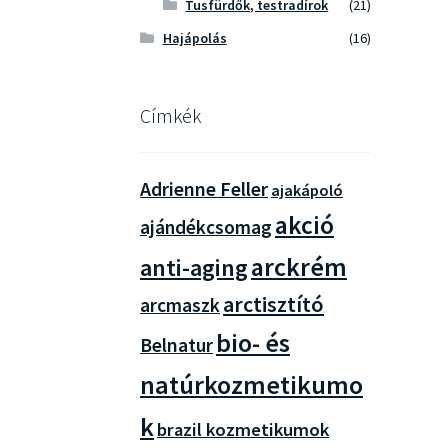
Tusfürdők, testradírok
(21)
Hajápolás
(16)
Címkék
Adrienne Feller
ajakápoló
akció
ajándékcsomag
arckrém
anti-aging
arctisztító
arcmaszk
bio- és
Belnatur
natúrkozmetikumo
k
brazil kozmetikumok