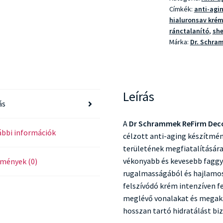
Címkék:
anti-agi
hialuronsav kré
ránctalanító
,
she
Márka:
Dr. Schra
Leírás
ás
A
Dr Schrammek ReFirm Deco
bbi információk
célzott anti-aging készítmén
területének megfiatalítására 
vékonyabb és kevesebb faggy
mények (0)
rugalmasságából és hajlamos
felszívódó krém intenzíven fe
meglévő vonalakat és megaka
hosszan tartó hidratálást biz