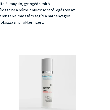
elfelé irányuló, gyengéd simító
ozza be a bőrbe a kulcscsonttól egészen az
 rendszeres masszázs segíti a hatóanyagok
fokozza a nyirokkeringést.