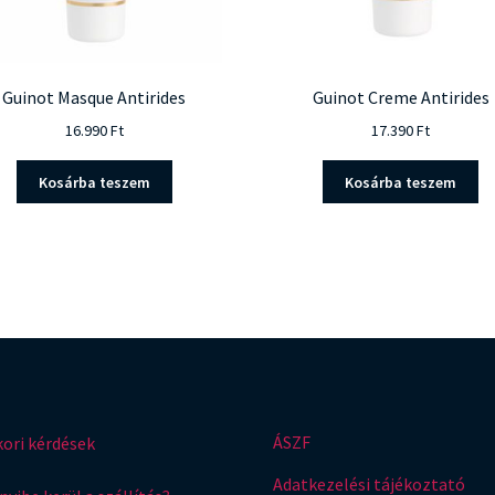
Guinot Masque Antirides
Guinot Creme Antirides
16.990
Ft
17.390
Ft
Kosárba teszem
Kosárba teszem
ÁSZF
ori kérdések
Adatkezelési tájékoztató