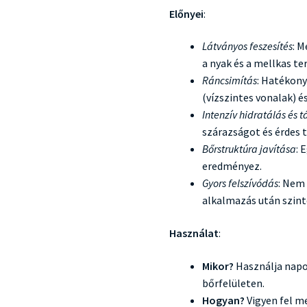
Előnyei
:
Látványos feszesítés
: 
a nyak és a mellkas te
Ráncsimítás
: Hatékony
(vízszintes vonalak) é
Intenzív hidratálás és t
szárazságot és érdes t
Bőrstruktúra javítása
: 
eredményez.
Gyors felszívódás
: Nem 
alkalmazás után szint
Használat
:
Mikor?
Használja napon
bőrfelületen.
Hogyan?
Vigyen fel m