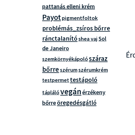
pattanás elleni krém
Payot
pigmentfoltok
problémás_zsíros bőrre
ránctalanító
Sol
shea vaj
de Janeiro
Ér
száraz
szemkörnyékápoló
bőrre
szérum
szérumkrém
testápoló
testpermet
vegán
érzékeny
tápláló
bőrre
öregedésgátló