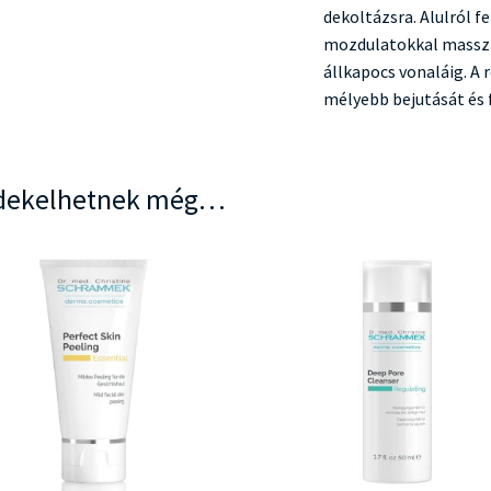
dekoltázsra. Alulról f
mozdulatokkal masszír
állkapocs vonaláig. A
mélyebb bejutását és 
dekelhetnek még…