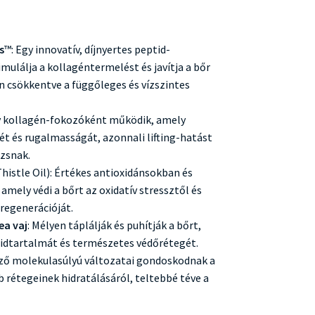
s
™: Egy innovatív, díjnyertes peptid-
mulálja a kollagéntermelést és javítja a bőr
n csökkentve a függőleges és vízszintes
ív kollagén-fokozóként működik, amely
ét és rugalmasságát, azonnali lifting-hatást
zsnak.
Thistle Oil): Értékes antioxidánsokban és
amely védi a bőrt az oxidatív stressztől és
regenerációját.
ea vaj
: Mélyen táplálják és puhítják a bőrt,
ipidtartalmát és természetes védőrétegét.
ző molekulasúlyú változatai gondoskodnak a
b rétegeinek hidratálásáról, teltebbé téve a