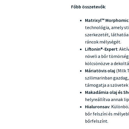
Főbb összetevők
:
Matrixyl™ Morphomic
technológia, amely sti
szerkezetét, láthatóa
ráncok mélységét.
Liftonin
®-
Expert
: Akt
növeli a bőr tömörség
kölcsönözve a dekoltá
Máriatövis olaj
(Milk 
szilimarinban gazdag, 
támogatja a szövetek 
Makadámia olaj és Sh
helyreállítva annak l
Hialuronsav
: Különbö
bőr felszíni és mélyeb
bőrfelszínt.