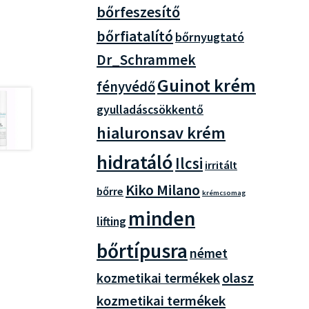
bőrfeszesítő
bőrfiatalító
bőrnyugtató
Dr_Schrammek
Guinot krém
fényvédő
gyulladáscsökkentő
hialuronsav krém
hidratáló
Ilcsi
irritált
Kiko Milano
bőrre
krémcsomag
minden
lifting
bőrtípusra
német
olasz
kozmetikai termékek
kozmetikai termékek