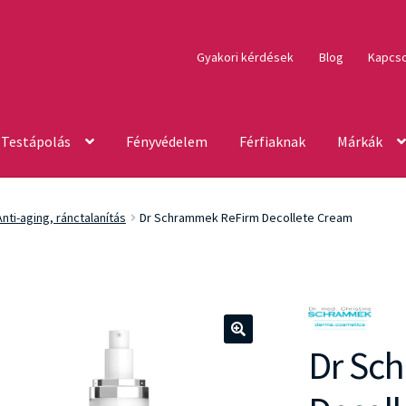
Gyakori kérdések
Blog
Kapcso
Testápolás
Fényvédelem
Férfiaknak
Márkák
Anti-aging, ránctalanítás
Dr Schrammek ReFirm Decollete Cream
Dr Sc
🔍