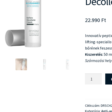
Decoll
22.990
Ft
Innovatív pepti
lifting-speciali
bőrének feszes
Kiszerelés
: 50 m
Származási hely
Dr
Schrammek
ReFirm
Decollete
Cream
Cikkszám:
DRSCH2
mennyiség
Kategória:
Anti-a