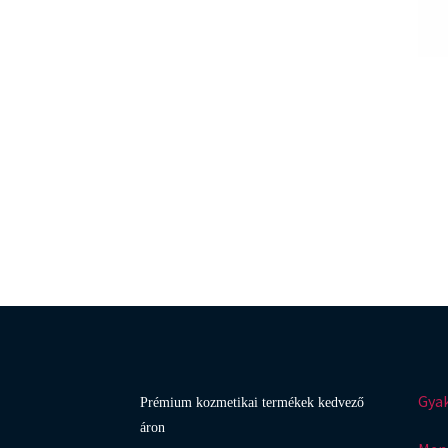
Gyak
Prémium kozmetikai termékek kedvező
áron