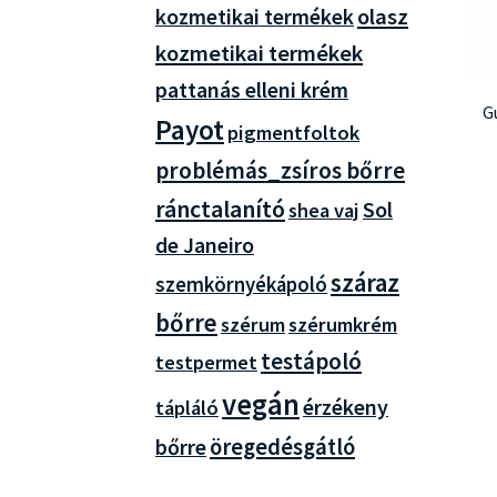
olasz
kozmetikai termékek
kozmetikai termékek
pattanás elleni krém
G
Payot
pigmentfoltok
problémás_zsíros bőrre
ránctalanító
Sol
shea vaj
de Janeiro
száraz
szemkörnyékápoló
bőrre
szérum
szérumkrém
testápoló
testpermet
vegán
érzékeny
tápláló
öregedésgátló
bőrre