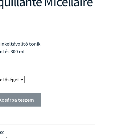
illante Micellaire
inkeltávolító tonik
 ml és 300 ml
Kosárba teszem
00