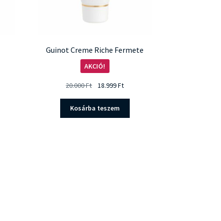
Guinot Creme Riche Fermete
AKCIÓ!
Original
Current
20.000
Ft
18.999
Ft
price
price
was:
is:
Kosárba teszem
20.000 Ft.
18.999 Ft.