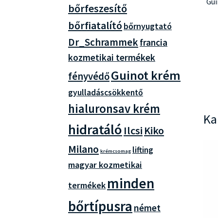
Gui
bőrfeszesítő
bőrfiatalító
bőrnyugtató
Dr_Schrammek
francia
kozmetikai termékek
Guinot krém
fényvédő
gyulladáscsökkentő
hialuronsav krém
Ka
hidratáló
Ilcsi
Kiko
Milano
lifting
krémcsomag
magyar kozmetikai
minden
termékek
bőrtípusra
német