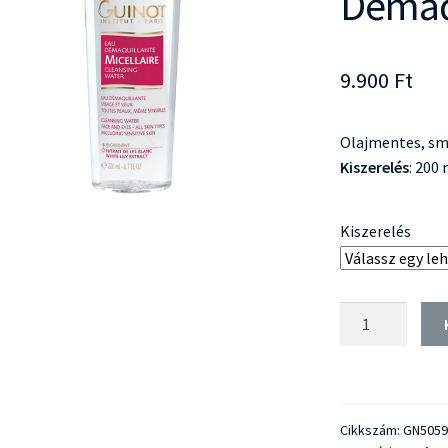
Demaqu
9.900
Ft
Olajmentes, sm
Kiszerelés
: 200
Kiszerelés
Guinot
Eau
Demaquillante
Micellaire
mennyiség
Cikkszám:
GN5059