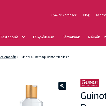
Gyakori kérdések
Blog
Kapcso
Testápolás
Fényvédelem
Férfiaknak
Márkák
Arclemosók
Guinot Eau Demaquillante Micellaire
Guino
🔍