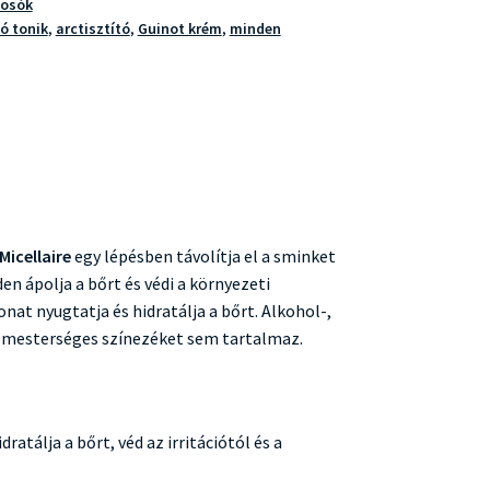
mosók
ó tonik
,
arctisztító
,
Guinot krém
,
minden
icellaire
egy lépésben távolítja el a sminket
en ápolja a bőrt és védi a környezeti
onat nyugtatja és hidratálja a bőrt. Alkohol-,
 mesterséges színezéket sem tartalmaz.
dratálja a bőrt, véd az irritációtól és a