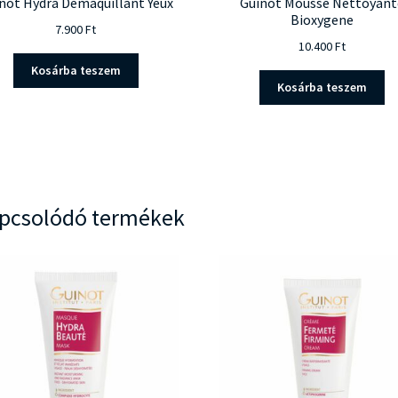
not Hydra Demaquillant Yeux
Guinot Mousse Nettoyant
Bioxygene
7.900
Ft
10.400
Ft
Kosárba teszem
Kosárba teszem
pcsolódó termékek