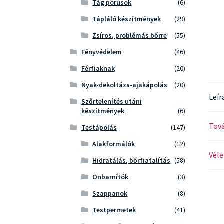
Tág pórusok
(6)
Tápláló készítmények
(29)
Zsíros, problémás bőrre
(55)
Fényvédelem
(46)
Férfiaknak
(20)
Nyak-dekoltázs-ajakápolás
(20)
Leír
Szőrtelenítés utáni
készítmények
(6)
Tová
Testápolás
(147)
Alakformálók
(12)
Véle
Hidratálás, bőrfiatalítás
(58)
Önbarnítók
(3)
Szappanok
(8)
Testpermetek
(41)