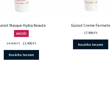
uinot Masque Hydra Beaute
Guinot Creme Fermete
17.990
Ft
AKCIÓ!
Original
Current
14.490
Ft
13.490
Ft
Kosárba teszem
price
price
was:
is:
Kosárba teszem
14.490 Ft.
13.490 Ft.