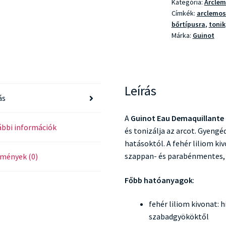
Kategória:
Arcle
Címkék:
arclemos
bőrtípusra
,
tonik
Márka:
Guinot
Leírás
ás
A
Guinot Eau Demaquillante M
bbi információk
és tonizálja az arcot. Gyengéd
hatásoktól. A fehér liliom kiv
szappan- és parabénmentes,
mények (0)
Főbb hatóanyagok
:
fehér liliom kivonat: hi
szabadgyököktől