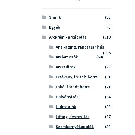
Smink
(83)
Egyéb
(5)
Arckrém - arcápolás
(519)
Anti-aging, ránctalanítás
(106)
Arclemosók
(64)
Arcradírok
(25)
Érzékeny, irritált bőrre
(31)
Fakó, fáradt bőrre
(21)
Halványítás
(34)
Hidratálók
(83)
Lifting, feszesítés
(37)
Szemkörnyékápolók
(38)