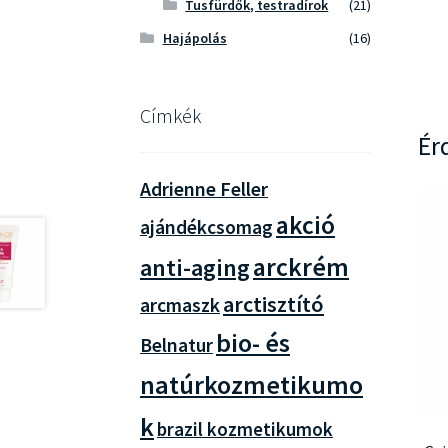
Tusfürdők, testradírok
(21)
Hajápolás
(16)
Címkék
Ér
Adrienne Feller
akció
ajándékcsomag
arckrém
anti-aging
arctisztító
arcmaszk
bio- és
Belnatur
natúrkozmetikumo
k
brazil kozmetikumok