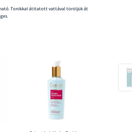
tó. Tonikkal átitatott vattával töröljük át
ges.