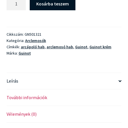
Guinot
Kosárba teszem
Mousse
Nettoyante
Beaute
Neuve
Cikkszám:
GN501321
mennyiség
Kategória:
Arclemosók
Címkék:
arcápoló hab
,
arclemosó hab
,
Guinot
,
Guinot krém
Márka:
Guinot
Leírás
További információk
Vélemények (0)