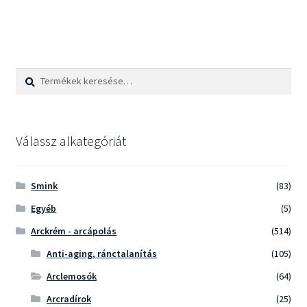
Keresés
Keresés
a
következőre:
Válassz alkategóriát
Smink
(83)
Egyéb
(5)
Arckrém - arcápolás
(514)
Anti-aging, ránctalanítás
(105)
Arclemosók
(64)
Arcradírok
(25)