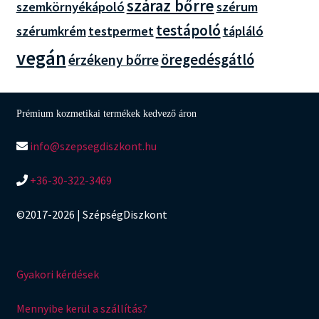
száraz bőrre
szemkörnyékápoló
szérum
testápoló
szérumkrém
testpermet
tápláló
vegán
öregedésgátló
érzékeny bőrre
Prémium kozmetikai termékek kedvező áron
info@szepsegdiszkont.hu
+36-30-322-3469
©2017-2026 | SzépségDiszkont
Gyakori kérdések
Mennyibe kerül a szállítás?