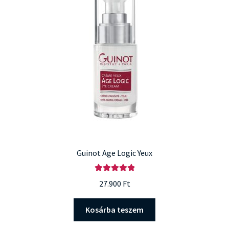
Guinot Age Logic Yeux
Értékelés:
27.900
Ft
5.00
/ 5
Kosárba teszem