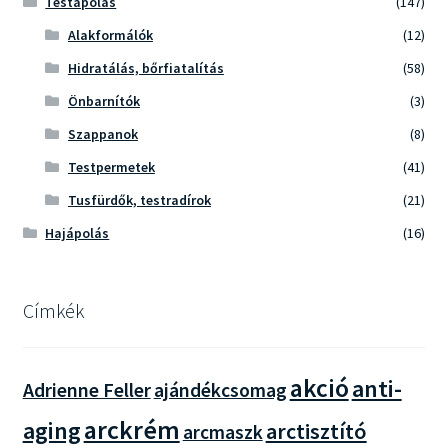
Testápolás
(147)
Alakformálók
(12)
Hidratálás, bőrfiatalítás
(58)
Önbarnítók
(3)
Szappanok
(8)
Testpermetek
(41)
Tusfürdők, testradírok
(21)
Hajápolás
(16)
Címkék
akció
anti-
Adrienne Feller
ajándékcsomag
arckrém
aging
arctisztító
arcmaszk