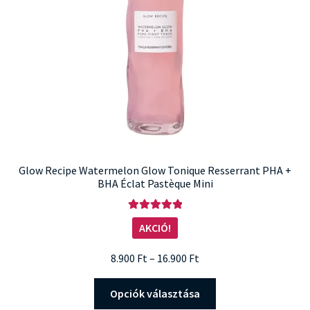
Glow Recipe Watermelon Glow Tonique Resserrant PHA +
BHA Éclat Pastèque Mini
Értékelés:
AKCIÓ!
5.00
/ 5
Ártartomány:
8.900
Ft
–
16.900
Ft
8.900 Ft
Ennek
-
Opciók választása
a
16.900 Ft