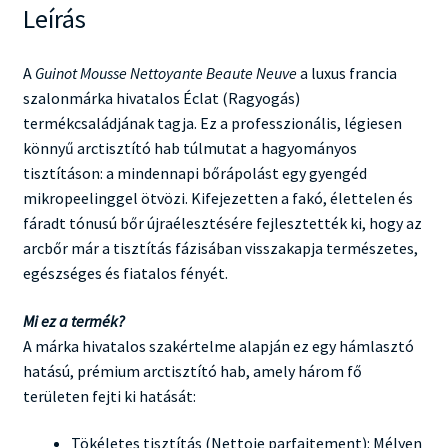
Leírás
A
Guinot Mousse Nettoyante Beaute Neuve
a luxus francia
szalonmárka hivatalos Éclat (Ragyogás)
termékcsaládjának tagja. Ez a professzionális, légiesen
könnyű arctisztító hab túlmutat a hagyományos
tisztításon: a mindennapi bőrápolást egy gyengéd
mikropeelinggel ötvözi. Kifejezetten a fakó, élettelen és
fáradt tónusú bőr újraélesztésére fejlesztették ki, hogy az
arcbőr már a tisztítás fázisában visszakapja természetes,
egészséges és fiatalos fényét.
Mi ez a termék?
A márka hivatalos szakértelme alapján ez egy hámlasztó
hatású, prémium arctisztító hab, amely három fő
területen fejti ki hatását:
Tökéletes tisztítás (Nettoie parfaitement): Mélyen