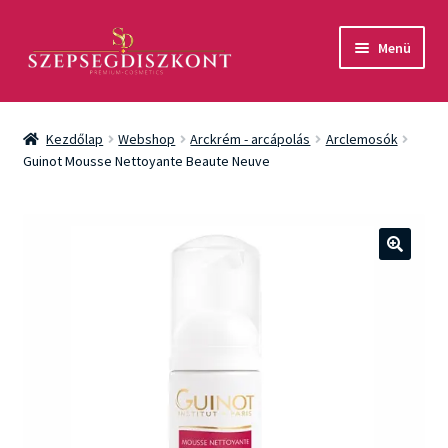
Ugrás
Kilépés
Menü
a
a
navigációhoz
tartalomba
Akció
Kezdőlap
Webshop
Arckrém - arcápolás
Arclemosók
Csomagok
Guinot Mousse Nettoyante Beaute Neuve
Arcápolás
Testápolás
🔍
Fényvédelem
Férfiaknak
Márkák