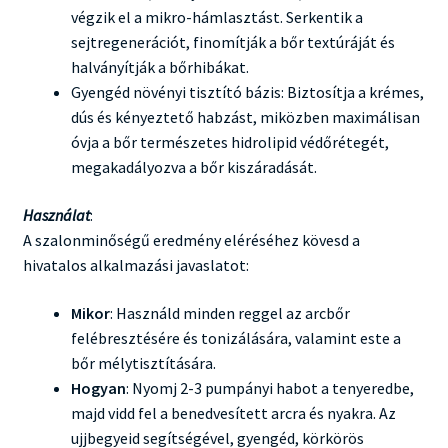
végzik el a mikro-hámlasztást. Serkentik a
sejtregenerációt, finomítják a bőr textúráját és
halványítják a bőrhibákat.
Gyengéd növényi tisztító bázis: Biztosítja a krémes,
dús és kényeztető habzást, miközben maximálisan
óvja a bőr természetes hidrolipid védőrétegét,
megakadályozva a bőr kiszáradását.
Használat
:
A szalonminőségű eredmény eléréséhez kövesd a
hivatalos alkalmazási javaslatot:
Mikor
: Használd minden reggel az arcbőr
felébresztésére és tonizálására, valamint este a
bőr mélytisztítására.
Hogyan
: Nyomj 2-3 pumpányi habot a tenyeredbe,
majd vidd fel a benedvesített arcra és nyakra. Az
ujjbegyeid segítségével, gyengéd, körkörös