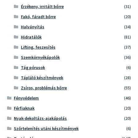
Érzékeny, irritált bőrre
(31)
Fakó, fáradt bőrre
(20)
Halványítás
(34)
Hidratálók
(81)
Lifting, feszesítés
(37)
Szemkörnyékápolók
(36)
Tág pórusok
(6)
Tápláló készítmények
(28)
Zsíros, problémás bőrre
(55)
Fényvédelem
(46)
Férfiaknak
(20)
Nyak-dekoltázs-ajakápolás
(20)
Szőrtelenítés utáni készítmények
(6)