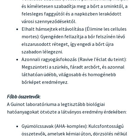
és kíméletesen szabadítja meg a bőrt a sminktől, a
felesleges faggyútól és a napközben lerakódott
városi szennyeződésektől.
Elhalt hámsejtek eltávolítása (Élimine les cellules
mortes): Gyengéden fellazítja a bőr felszínén lévő
elszarusodott réteget, így engedi a bőrt újra
szabadon lélegezni.
Azonnali ragyogásfokozás (Ravive l’éclat du teint):
Megszünteti a szürkés, fáradt arcbőrt, és azonnal
láthatóan üdébb, világosabb és homogénebb
bőrképet eredményez.
Főbb összetevők
:
A Guinot laboratóriuma a legtisztább biológiai
hatóanyagokat ötvözte a látványos eredmény érdekében:
Gyümölcssavak (AHA-komplex): Kulcsfontosságú
összetevők, amelyek kémiai úton, dörzsölés nélkül