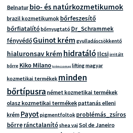
bio- és natúrkozmetikumok
Belnatur
bőrfeszesítő
brazil kozmetikumok
bőrfiatalító
Dr_Schrammek
bőrnyugtató
Guinot krém
fényvédő
gyulladáscsökkentő
hidratáló
hialuronsav krém
Ilcsi
irritált
Kiko Milano
magyar
lifting
bőrre
krémcsomag
minden
kozmetikai termékek
bőrtípusra
német kozmetikai termékek
olasz kozmetikai termékek
pattanás elleni
Payot
problémás_zsíros
krém
pigmentfoltok
bőrre
ránctalanító
Sol de Janeiro
shea vaj