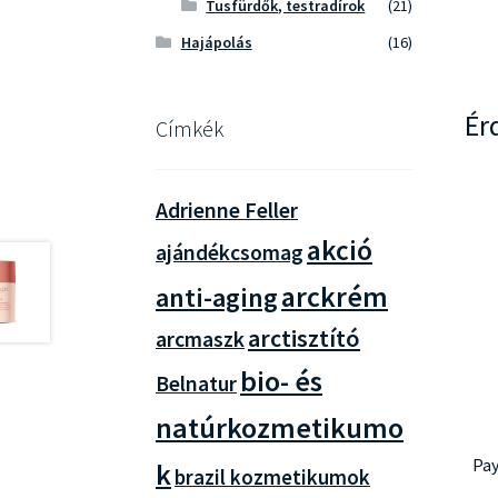
Tusfürdők, testradírok
(21)
Hajápolás
(16)
Ér
Címkék
Adrienne Feller
akció
ajándékcsomag
arckrém
anti-aging
arctisztító
arcmaszk
bio- és
Belnatur
natúrkozmetikumo
Pay
k
brazil kozmetikumok