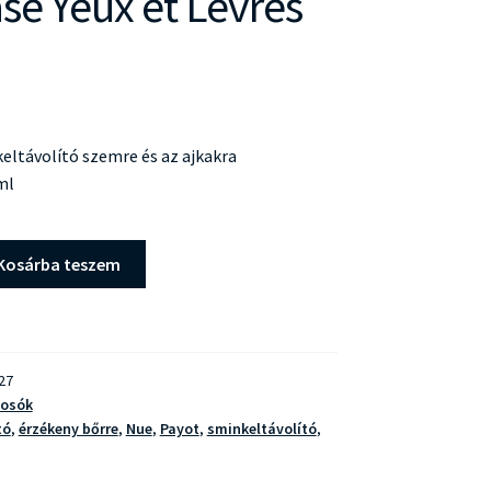
se Yeux et Levres
eltávolító szemre és az ajkakra
ml
Kosárba teszem
27
mosók
tó
,
érzékeny bőrre
,
Nue
,
Payot
,
sminkeltávolító
,