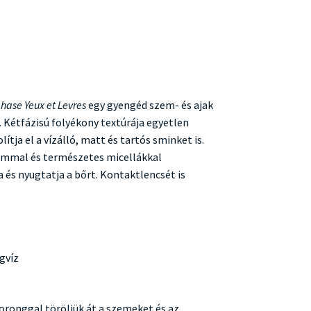
hase Yeux et Levres
egy gyengéd szem- és ajak
Kétfázisú folyékony textúrája egyetlen
tja el a vízálló, matt és tartós sminket is.
ummal és természetes micellákkal
 és nyugtatja a bőrt. Kontaktlencsét is
gvíz
oronggal töröljük át a szemeket és az