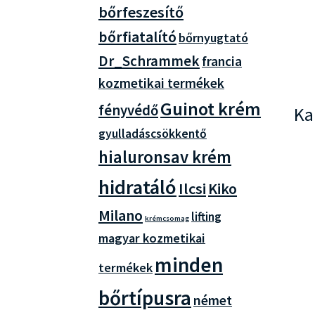
bőrfeszesítő
bőrfiatalító
bőrnyugtató
Dr_Schrammek
francia
kozmetikai termékek
Guinot krém
fényvédő
Ka
gyulladáscsökkentő
hialuronsav krém
hidratáló
Ilcsi
Kiko
Milano
lifting
krémcsomag
magyar kozmetikai
minden
termékek
bőrtípusra
német