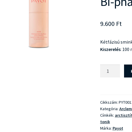
Bi-pha
9.600
Ft
Kétfázisú smink
Kiszerelés
: 100 
Payot
Nue
Demaquillant
Bi-
phase
Cikkszám:
PYT001
Yeux
Kategória:
Arcle
et
Címkék:
arctisztí
Levres
tonik
mennyiség
Márka:
Payot