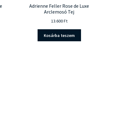
e
Adrienne Feller Rose de Luxe
Arclemosó Tej
13.600
Ft
Kosárba teszem