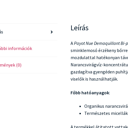
Leírás
ás
A
Payot Nue Demaquillant Bi-p
bbi információk
sminklemosó érzékeny bőrre. 
mozdulattal hatékonyan távolí
Narancsvirágvíz-koncentrát
mények (0)
gazdagítva gyengéden puhítja
viselők is használhatják.
Főbb hatóanyagok
:
Organikus narancsvirá
Természetes micellák
A termékkel átitatott vattak