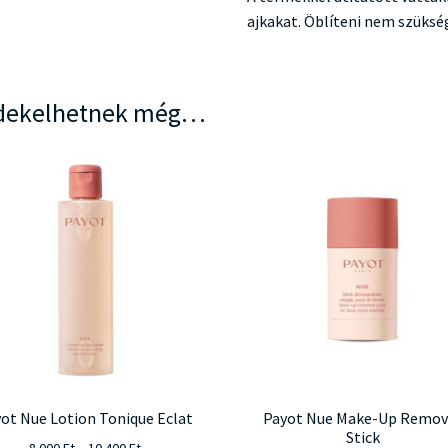
ajkakat. Öblíteni nem szüksé
dekelhetnek még…
ot Nue Lotion Tonique Eclat
Payot Nue Make-Up Remov
Stick
Ártartomány:
8.000
Ft
–
10.400
Ft