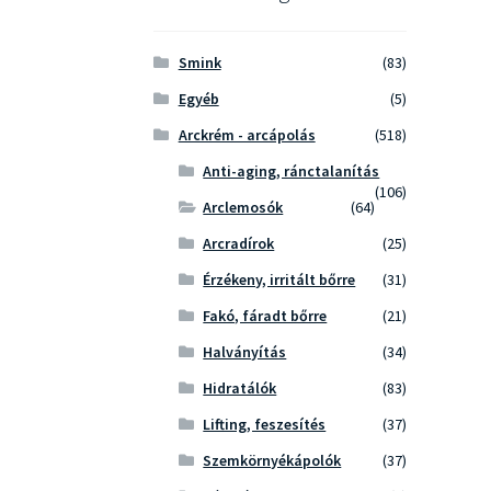
Smink
(83)
Egyéb
(5)
Arckrém - arcápolás
(518)
Anti-aging, ránctalanítás
(106)
Arclemosók
(64)
Arcradírok
(25)
Érzékeny, irritált bőrre
(31)
Fakó, fáradt bőrre
(21)
Halványítás
(34)
Hidratálók
(83)
Lifting, feszesítés
(37)
Szemkörnyékápolók
(37)