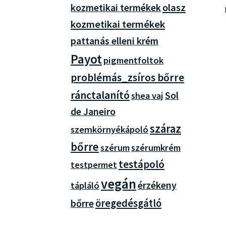
olasz
kozmetikai termékek
kozmetikai termékek
pattanás elleni krém
Payot
pigmentfoltok
problémás_zsíros bőrre
ránctalanító
Sol
shea vaj
de Janeiro
száraz
szemkörnyékápoló
bőrre
szérum
szérumkrém
testápoló
testpermet
vegán
érzékeny
tápláló
öregedésgátló
bőrre