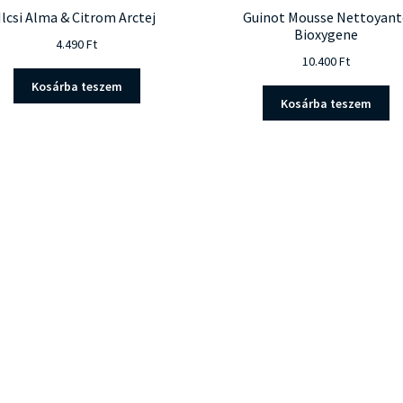
Ilcsi Alma & Citrom Arctej
Guinot Mousse Nettoyant
Bioxygene
4.490
Ft
10.400
Ft
Kosárba teszem
Kosárba teszem