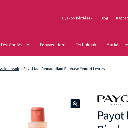
Gyakori kérdések
Blog
Kapcso
Testápolás
Fényvédelem
Férfiaknak
Márkák
Arclemosók
Payot Nue Demaquillant Bi-phase Yeux et Levres
Payot
🔍