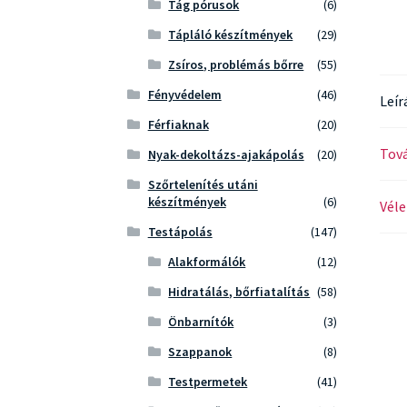
Tág pórusok
(6)
Tápláló készítmények
(29)
Zsíros, problémás bőrre
(55)
Fényvédelem
(46)
Leír
Férfiaknak
(20)
Tová
Nyak-dekoltázs-ajakápolás
(20)
Szőrtelenítés utáni
készítmények
(6)
Véle
Testápolás
(147)
Alakformálók
(12)
Hidratálás, bőrfiatalítás
(58)
Önbarnítók
(3)
Szappanok
(8)
Testpermetek
(41)