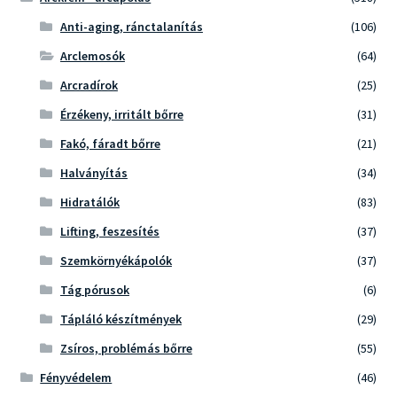
Anti-aging, ránctalanítás
(106)
Arclemosók
(64)
Arcradírok
(25)
Érzékeny, irritált bőrre
(31)
Fakó, fáradt bőrre
(21)
Halványítás
(34)
Hidratálók
(83)
Lifting, feszesítés
(37)
Szemkörnyékápolók
(37)
Tág pórusok
(6)
Tápláló készítmények
(29)
Zsíros, problémás bőrre
(55)
Fényvédelem
(46)