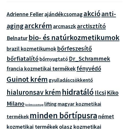
akció
anti-
Adrienne Feller
ajándékcsomag
arckrém
aging
arctisztító
arcmaszk
bio- és natúrkozmetikumok
Belnatur
bőrfeszesítő
brazil kozmetikumok
bőrfiatalító
Dr_Schrammek
bőrnyugtató
fényvédő
francia kozmetikai termékek
Guinot krém
gyulladáscsökkentő
hidratáló
hialuronsav krém
Ilcsi
Kiko
Milano
magyar kozmetikai
lifting
krémcsomag
minden bőrtípusra
német
termékek
olasz kozmetikai
kozmetikai termékek