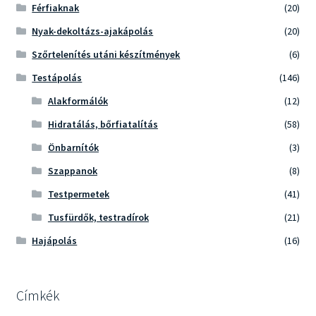
Férfiaknak
(20)
Nyak-dekoltázs-ajakápolás
(20)
Szőrtelenítés utáni készítmények
(6)
Testápolás
(146)
Alakformálók
(12)
Hidratálás, bőrfiatalítás
(58)
Önbarnítók
(3)
Szappanok
(8)
Testpermetek
(41)
Tusfürdők, testradírok
(21)
Hajápolás
(16)
Címkék