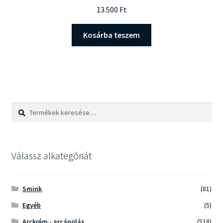
13.500
Ft
Kosárba teszem
Keresés
Keresés
a
következőre:
Válassz alkategóriát
Smink
(81)
Egyéb
(5)
Arckrém - arcápolás
(518)