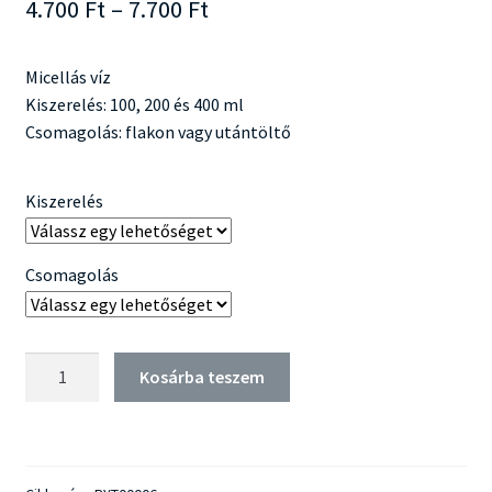
Ártartomány:
4.700
Ft
–
7.700
Ft
4.700 Ft
Micellás víz
-
Kiszerelés: 100, 200 és 400 ml
7.700 Ft
Csomagolás: flakon vagy utántöltő
Kiszerelés
Csomagolás
Payot
Kosárba teszem
Nue
Eau
Micellaire
Demaquillante