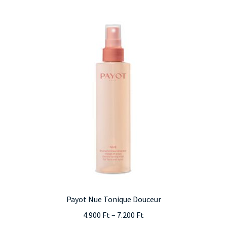
Payot Nue Tonique Douceur
Ártartomány:
4.900
Ft
–
7.200
Ft
4.900 Ft