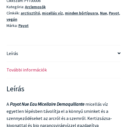
Cikkszám:
PYT00006
mennyiség
Kategória:
Arclemosók
Címkék:
arctisztító
,
micellás víz
,
minden bőrtípusra
,
Nue
,
Payot
,
vegán
Márka:
Payot
Leírás
További információk
Leírás
A
Payot Nue Eau Micellaire Demaquillante
micellás víz
egyetlen lépésben távolítja el a könnyű sminket és a
szennyeződéseket az arcról és a szemről. Kertizsázsa-
kivonattal és bio narancsvirágvízzel gazdagítva