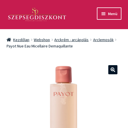
Ugrás
Kilépés
Menü
a
a
navigációhoz
tartalomba
Akció
Kezdőlap
Webshop
Arckrém - arcápolás
Arclemosók
Csomagok
Payot Nue Eau Micellaire Demaquillante
Arcápolás
Testápolás
🔍
Fényvédelem
Férfiaknak
Márkák