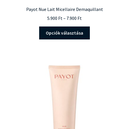
Payot Nue Lait Micellaire Demaquillant
Ártartomány:
5.900
Ft
–
7.900
Ft
5.900 Ft
Ennek
-
Opciók választása
a
7.900 Ft
terméknek
több
variációja
van.
A
változatok
a
termékoldalon
választhatók
ki