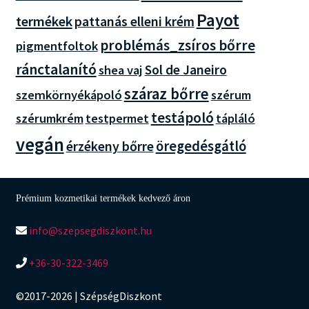
Payot
termékek
pattanás elleni krém
problémás_zsíros bőrre
pigmentfoltok
ránctalanító
Sol de Janeiro
shea vaj
száraz bőrre
szemkörnyékápoló
szérum
testápoló
szérumkrém
tápláló
testpermet
vegán
öregedésgátló
érzékeny bőrre
Prémium kozmetikai termékek kedvező áron
info@szepsegdiszkont.hu
+36-30-322-3469
©2017-2026 | SzépségDiszkont