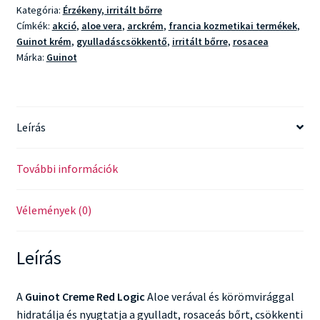
Kategória:
Érzékeny, irritált bőrre
Címkék:
akció
,
aloe vera
,
arckrém
,
francia kozmetikai termékek
,
Guinot krém
,
gyulladáscsökkentő
,
irritált bőrre
,
rosacea
Márka:
Guinot
Leírás
További információk
Vélemények (0)
Leírás
A
Guinot Creme Red Logic
Aloe verával és körömvirággal
hidratálja és nyugtatja a gyulladt, rosaceás bőrt, csökkenti