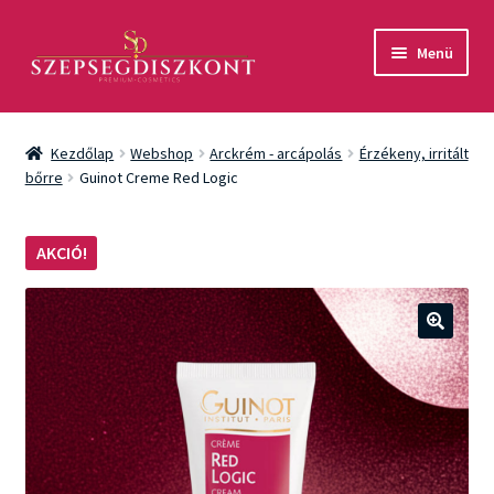
Ugrás
Kilépés
Menü
a
a
navigációhoz
tartalomba
Akció
Kezdőlap
Webshop
Arckrém - arcápolás
Érzékeny, irritált
Csomagok
bőrre
Guinot Creme Red Logic
Arcápolás
AKCIÓ!
Testápolás
Fényvédelem
🔍
Férfiaknak
Márkák