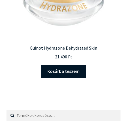
Guinot Hydrazone Dehydrated Skin
21.490
Ft
Kosárba teszem
Keresés
Keresés
a
következőre: