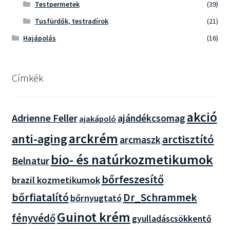
Testpermetek
(39)
Tusfürdők, testradírok
(21)
Hajápolás
(16)
Címkék
akció
Adrienne Feller
ajándékcsomag
ajakápoló
arckrém
anti-aging
arctisztító
arcmaszk
bio- és natúrkozmetikumok
Belnatur
bőrfeszesítő
brazil kozmetikumok
bőrfiatalító
Dr_Schrammek
bőrnyugtató
Guinot krém
fényvédő
gyulladáscsökkentő