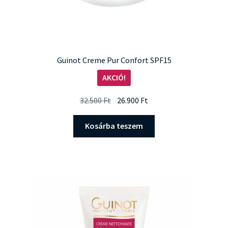
Guinot Creme Pur Confort SPF15
AKCIÓ!
Original
Current
32.500
Ft
26.900
Ft
price
price
was:
is:
Kosárba teszem
32.500 Ft.
26.900 Ft.