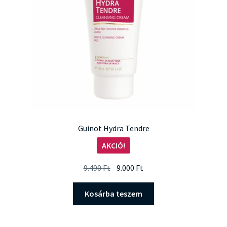
Guinot Hydra Tendre
AKCIÓ!
Original
Current
9.490
Ft
9.000
Ft
price
price
was:
is:
Kosárba teszem
9.490 Ft.
9.000 Ft.