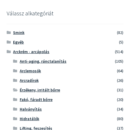
Válassz alkategóriát
Smink
(82)
Egyéb
(5)
Arckrém - arcápolás
(514)
Anti-aging, ránctalanítás
(105)
Arclemosók
(64)
Arcradírok
(26)
Érzékeny, irritált bőrre
(31)
Fakó, fáradt bőrre
(20)
Halványítás
(34)
Hidratálók
(80)
Lifting, feszesítés
(37)