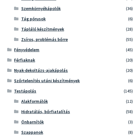
Szemkörnyékápolók
(36)
Tág pórusok
(6)
Tápláló készítmények
(28)
Zsíros, problémás bőrre
(55)
Fényvédelem
(45)
Férfiaknak
(20)
Nyak-dekoltázs-ajakápolás
(20)
Szőrtelenítés utáni készítmények
(6)
Testápolás
(145)
Alakformálók
(12)
Hidratálás, bőrfiatalítás
(58)
Önbarnítók
(3)
Szappanok
(8)