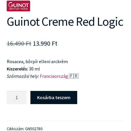
Guinot Creme Red Logic
Original
Current
16.490
Ft
13.990
Ft
price
price
Rosacea, bőrpír elleni arckrém
was:
is:
Kiszerelés:
30 ml
16.490 Ft.
13.990 Ft.
Származási hely
:
Franciaország
🇫🇷
Guinot
Kosárba teszem
Creme
Red
Logic
mennyiség
Cikkszám:
GN502780