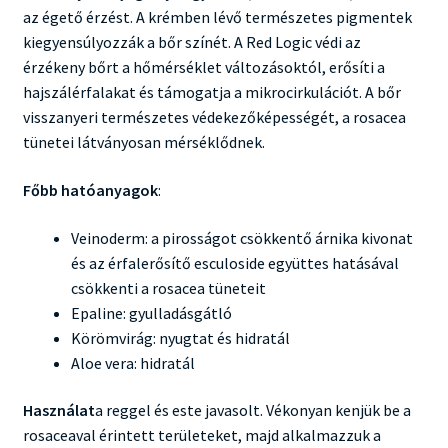
az égető érzést. A krémben lévő természetes pigmentek
kiegyensúlyozzák a bőr színét. A Red Logic védi az
érzékeny bőrt a hőmérséklet változásoktól, erősíti a
hajszálérfalakat és támogatja a mikrocirkulációt. A bőr
visszanyeri természetes védekezőképességét, a rosacea
tünetei látványosan mérséklődnek.
Főbb hatóanyagok
:
Veinoderm: a pirosságot csökkentő árnika kivonat
és az érfalerősítő esculoside együttes hatásával
csökkenti a rosacea tüneteit
Epaline: gyulladásgátló
Körömvirág: nyugtat és hidratál
Aloe vera: hidratál
Használat
a reggel és este javasolt. Vékonyan kenjük be a
rosaceaval érintett területeket, majd alkalmazzuk a