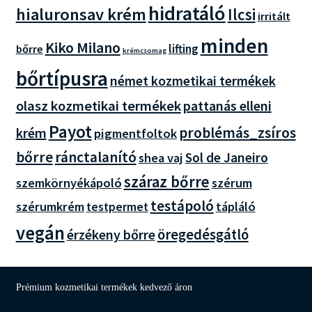
hidratáló
hialuronsav krém
Ilcsi
irritált
minden
Kiko Milano
lifting
bőrre
krémcsomag
bőrtípusra
német kozmetikai termékek
olasz kozmetikai termékek
pattanás elleni
Payot
problémás_zsíros
krém
pigmentfoltok
bőrre
ránctalanító
Sol de Janeiro
shea vaj
száraz bőrre
szemkörnyékápoló
szérum
testápoló
szérumkrém
tápláló
testpermet
vegán
érzékeny bőrre
öregedésgátló
Prémium kozmetikai termékek kedvező áron