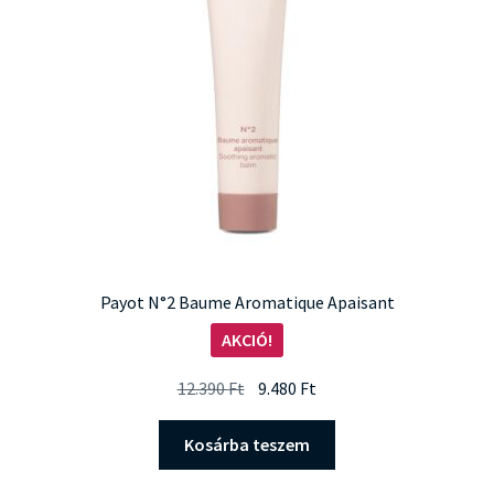
Payot N°2 Baume Aromatique Apaisant
AKCIÓ!
Original
Current
12.390
Ft
9.480
Ft
price
price
was:
is:
Kosárba teszem
12.390 Ft.
9.480 Ft.