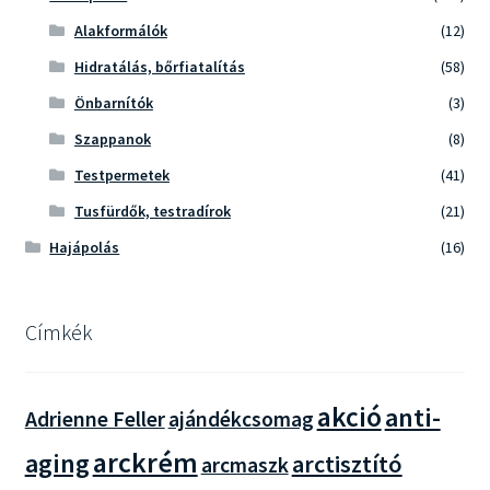
Alakformálók
(12)
Hidratálás, bőrfiatalítás
(58)
Önbarnítók
(3)
Szappanok
(8)
Testpermetek
(41)
Tusfürdők, testradírok
(21)
Hajápolás
(16)
Címkék
akció
anti-
Adrienne Feller
ajándékcsomag
arckrém
aging
arctisztító
arcmaszk