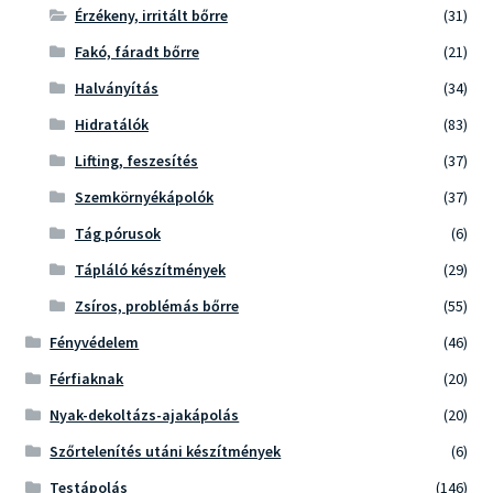
Érzékeny, irritált bőrre
(31)
Fakó, fáradt bőrre
(21)
Halványítás
(34)
Hidratálók
(83)
Lifting, feszesítés
(37)
Szemkörnyékápolók
(37)
Tág pórusok
(6)
Tápláló készítmények
(29)
Zsíros, problémás bőrre
(55)
Fényvédelem
(46)
Férfiaknak
(20)
Nyak-dekoltázs-ajakápolás
(20)
Szőrtelenítés utáni készítmények
(6)
Testápolás
(146)