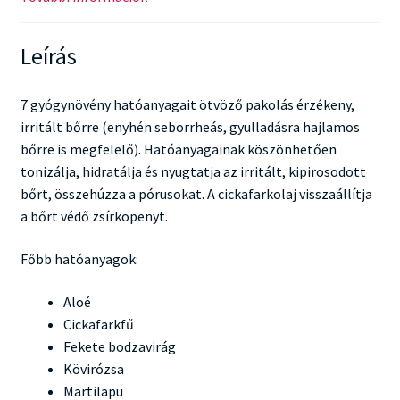
Leírás
7 gyógynövény hatóanyagait ötvöző pakolás érzékeny,
irritált bőrre (enyhén seborrheás, gyulladásra hajlamos
bőrre is megfelelő). Hatóanyagainak köszönhetően
tonizálja, hidratálja és nyugtatja az irritált, kipirosodott
bőrt, összehúzza a pórusokat. A cickafarkolaj visszaállítja
a bőrt védő zsírköpenyt.
Főbb hatóanyagok:
Aloé
Cickafarkfű
Fekete bodzavirág
Kövirózsa
Martilapu