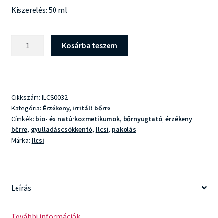
Kiszerelés: 50 ml
Ilcsi
Kosárba teszem
7
Gyógyfüves
Pakolás
mennyiség
Cikkszám:
ILCS0032
Kategória:
Érzékeny, irritált bőrre
Címkék:
bio- és natúrkozmetikumok
,
bőrnyugtató
,
érzékeny
bőrre
,
gyulladáscsökkentő
,
Ilcsi
,
pakolás
Márka:
Ilcsi
Leírás
További információk