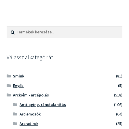
Keresés
Keresés
a
következőre:
Válassz alkategóriát
Smink
(81)
Egyéb
(5)
Arckrém - arcápolás
(518)
Anti-aging, ránctalanítás
(106)
Arclemosók
(64)
Arcradírok
(25)