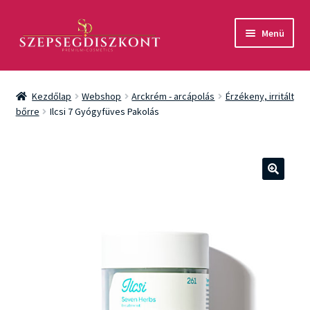
Ugrás
Kilépés
Menü
a
a
navigációhoz
tartalomba
Akció
Kezdőlap
Webshop
Arckrém - arcápolás
Érzékeny, irritált
Csomagok
bőrre
Ilcsi 7 Gyógyfüves Pakolás
Arcápolás
Testápolás
🔍
Fényvédelem
Férfiaknak
Márkák