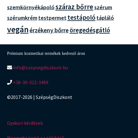
száraz bőrre
szemkörnyékápoló
szérum
testápoló
szérumkrém
tápláló
testpermet
vegán
öregedésgátló
érzékeny bőrre
Prémium kozmetikai termékek kedvező áron
info@szepsegdiszkont.hu
+36-30-322-3469
©2017-2026 | SzépségDiszkont
Gyakori kérdések
Mennyibe kerül a szállítás?