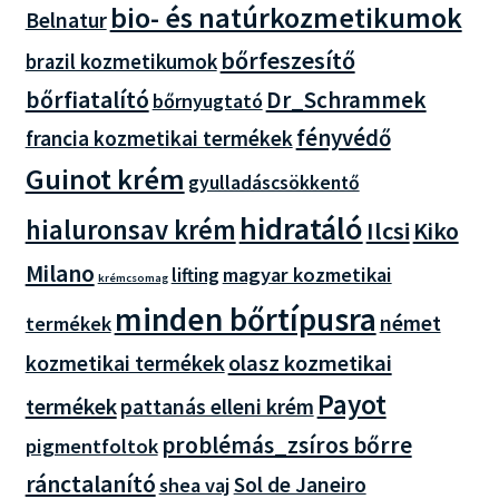
bio- és natúrkozmetikumok
Belnatur
bőrfeszesítő
brazil kozmetikumok
bőrfiatalító
Dr_Schrammek
bőrnyugtató
fényvédő
francia kozmetikai termékek
Guinot krém
gyulladáscsökkentő
hidratáló
hialuronsav krém
Ilcsi
Kiko
Milano
magyar kozmetikai
lifting
krémcsomag
minden bőrtípusra
német
termékek
olasz kozmetikai
kozmetikai termékek
Payot
termékek
pattanás elleni krém
problémás_zsíros bőrre
pigmentfoltok
ránctalanító
Sol de Janeiro
shea vaj