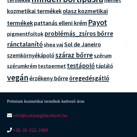
termékek
olasz kozmetikai
kozmetikai termékek
Payot
termékek
pattanás elleni krém
problémás_zsíros bőrre
pigmentfoltok
ránctalanító
Sol de Janeiro
shea vaj
száraz bőrre
szemkörnyékápoló
szérum
testápoló
szérumkrém
testpermet
tápláló
vegán
öregedésgátló
érzékeny bőrre
Prémium kozmetikai termékek kedvező áron
info@szepsegdiszkont.hu
+36-30-322-3469