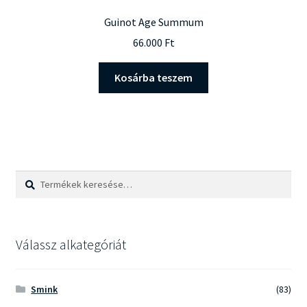
Guinot Age Summum
66.000
Ft
Kosárba teszem
Keresés
Keresés
a
következőre:
Válassz alkategóriát
Smink
(83)