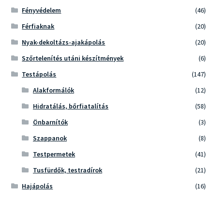
Fényvédelem
(46)
Férfiaknak
(20)
Nyak-dekoltázs-ajakápolás
(20)
Szőrtelenítés utáni készítmények
(6)
Testápolás
(147)
Alakformálók
(12)
Hidratálás, bőrfiatalítás
(58)
Önbarnítók
(3)
Szappanok
(8)
Testpermetek
(41)
Tusfürdők, testradírok
(21)
Hajápolás
(16)