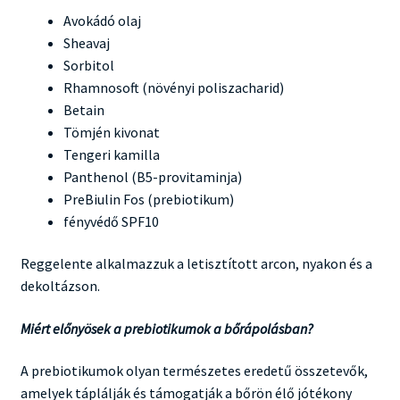
Avokádó olaj
Sheavaj
Sorbitol
Rhamnosoft (növényi poliszacharid)
Betain
Tömjén kivonat
Tengeri kamilla
Panthenol (B5-provitaminja)
PreBiulin Fos (prebiotikum)
fényvédő SPF10
Reggelente alkalmazzuk a letisztított arcon, nyakon és a
dekoltázson.
Miért előnyösek a prebiotikumok a bőrápolásban?
A prebiotikumok olyan természetes eredetű összetevők,
amelyek táplálják és támogatják a bőrön élő jótékony