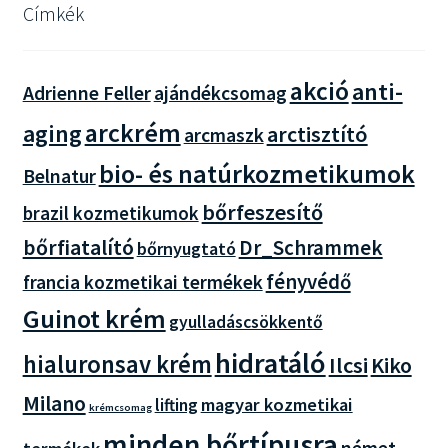
Címkék
akció
anti-
Adrienne Feller
ajándékcsomag
arckrém
aging
arctisztító
arcmaszk
bio- és natúrkozmetikumok
Belnatur
bőrfeszesítő
brazil kozmetikumok
bőrfiatalító
Dr_Schrammek
bőrnyugtató
fényvédő
francia kozmetikai termékek
Guinot krém
gyulladáscsökkentő
hidratáló
hialuronsav krém
Ilcsi
Kiko
Milano
magyar kozmetikai
lifting
krémcsomag
minden bőrtípusra
német