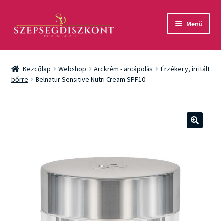
Ugrás
Kilépés
Menü
a
a
navigációhoz
tartalomba
Akció
Kezdőlap
Webshop
Arckrém - arcápolás
Érzékeny, irritált
Csomagok
bőrre
Belnatur Sensitive Nutri Cream SPF10
Arcápolás
Testápolás
🔍
Fényvédelem
Férfiaknak
Márkák