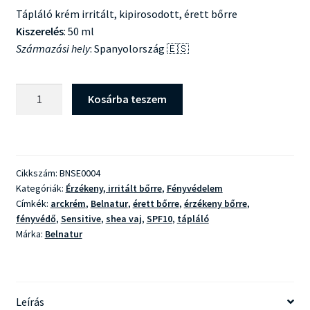
Tápláló krém irritált, kipirosodott, érett bőrre
Kiszerelés
: 50 ml
Származási hely
: Spanyolország 🇪🇸
Belnatur
Kosárba teszem
Sensitive
Nutri
Cream
SPF10
Cikkszám:
BNSE0004
mennyiség
Kategóriák:
Érzékeny, irritált bőrre
,
Fényvédelem
Címkék:
arckrém
,
Belnatur
,
érett bőrre
,
érzékeny bőrre
,
fényvédő
,
Sensitive
,
shea vaj
,
SPF10
,
tápláló
Márka:
Belnatur
Leírás