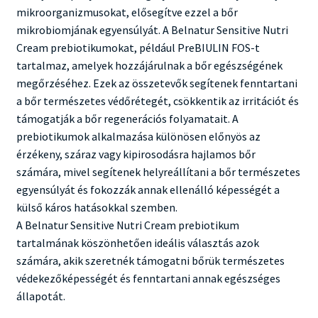
mikroorganizmusokat, elősegítve ezzel a bőr
mikrobiomjának egyensúlyát. A Belnatur Sensitive Nutri
Cream prebiotikumokat, például PreBIULIN FOS-t
tartalmaz, amelyek hozzájárulnak a bőr egészségének
megőrzéséhez. Ezek az összetevők segítenek fenntartani
a bőr természetes védőrétegét, csökkentik az irritációt és
támogatják a bőr regenerációs folyamatait. A
prebiotikumok alkalmazása különösen előnyös az
érzékeny, száraz vagy kipirosodásra hajlamos bőr
számára, mivel segítenek helyreállítani a bőr természetes
egyensúlyát és fokozzák annak ellenálló képességét a
külső káros hatásokkal szemben.
A Belnatur Sensitive Nutri Cream prebiotikum
tartalmának köszönhetően ideális választás azok
számára, akik szeretnék támogatni bőrük természetes
védekezőképességét és fenntartani annak egészséges
állapotát.