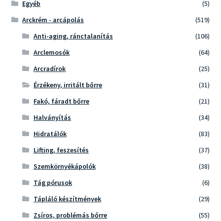
Egyéb
(5)
Arckrém - arcápolás
(519)
Anti-aging, ránctalanítás
(106)
Arclemosók
(64)
Arcradírok
(25)
Érzékeny, irritált bőrre
(31)
Fakó, fáradt bőrre
(21)
Halványítás
(34)
Hidratálók
(83)
Lifting, feszesítés
(37)
Szemkörnyékápolók
(38)
Tág pórusok
(6)
Tápláló készítmények
(29)
Zsíros, problémás bőrre
(55)