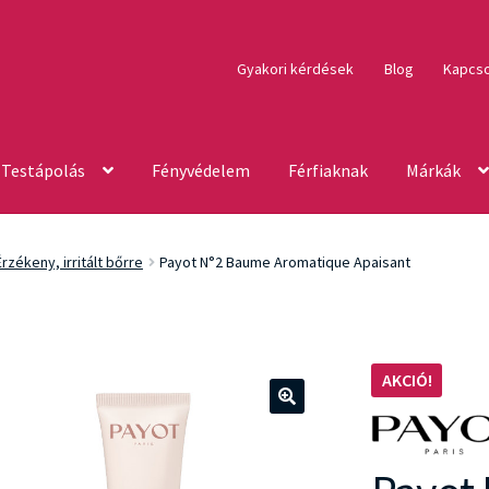
Gyakori kérdések
Blog
Kapcso
Testápolás
Fényvédelem
Férfiaknak
Márkák
Érzékeny, irritált bőrre
Payot N°2 Baume Aromatique Apaisant
AKCIÓ!
🔍