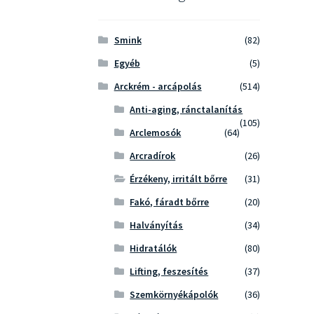
Smink
(82)
Egyéb
(5)
Arckrém - arcápolás
(514)
Anti-aging, ránctalanítás
(105)
Arclemosók
(64)
Arcradírok
(26)
Érzékeny, irritált bőrre
(31)
Fakó, fáradt bőrre
(20)
Halványítás
(34)
Hidratálók
(80)
Lifting, feszesítés
(37)
Szemkörnyékápolók
(36)