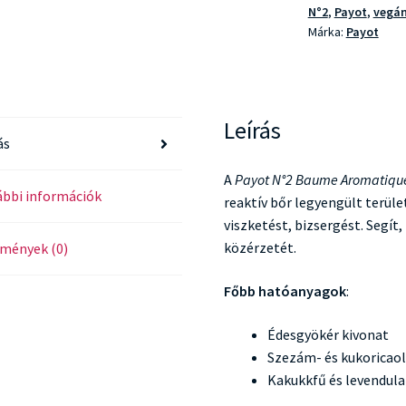
N°2
,
Payot
,
vegá
Márka:
Payot
Leírás
ás
A
Payot N°2 Baume Aromatique
bbi információk
reaktív bőr legyengült terüle
viszketést, bizsergést. Segít,
közérzetét.
mények (0)
Főbb hatóanyagok
:
Édesgyökér kivonat
Szezám- és kukoricaol
Kakukkfű és levendula 