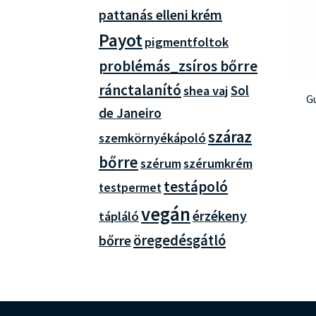
pattanás elleni krém
Payot
pigmentfoltok
problémás_zsíros bőrre
ránctalanító
Sol
shea vaj
G
de Janeiro
száraz
szemkörnyékápoló
bőrre
szérum
szérumkrém
testápoló
testpermet
vegán
érzékeny
tápláló
bőrre
öregedésgátló