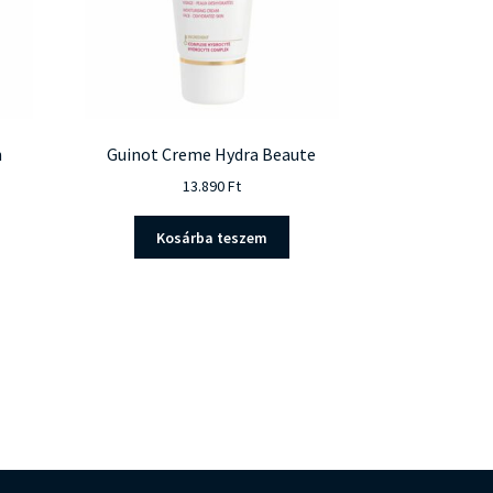
n
Guinot Creme Hydra Beaute
13.890
Ft
Kosárba teszem
ent
e
90 Ft.