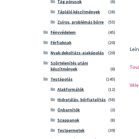
Tág pórusok
(6)
Tápláló készítmények
(28)
Zsíros, problémás bőrre
(55)
Fényvédelem
(45)
Férfiaknak
(20)
Leír
Nyak-dekoltázs-ajakápolás
(20)
Szőrtelenítés utáni
Tová
készítmények
(6)
Testápolás
(145)
Véle
Alakformálók
(12)
Hidratálás, bőrfiatalítás
(58)
Önbarnítók
(3)
Szappanok
(8)
Testpermetek
(39)