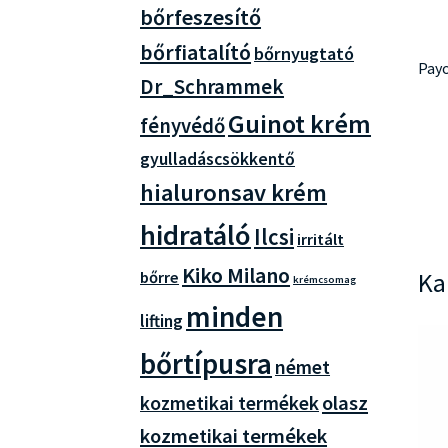
bőrfeszesítő
bőrfiatalító
bőrnyugtató
Payo
Dr_Schrammek
Guinot krém
fényvédő
gyulladáscsökkentő
hialuronsav krém
hidratáló
Ilcsi
irritált
Kiko Milano
Ka
bőrre
krémcsomag
minden
lifting
bőrtípusra
német
olasz
kozmetikai termékek
kozmetikai termékek