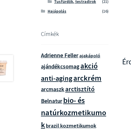
Tusfürdők, testradírok
(21)
Hajápolás
(16)
Címkék
Adrienne Feller
ajakápoló
Ér
akció
ajándékcsomag
arckrém
anti-aging
arctisztító
arcmaszk
bio- és
Belnatur
natúrkozmetikumo
k
brazil kozmetikumok