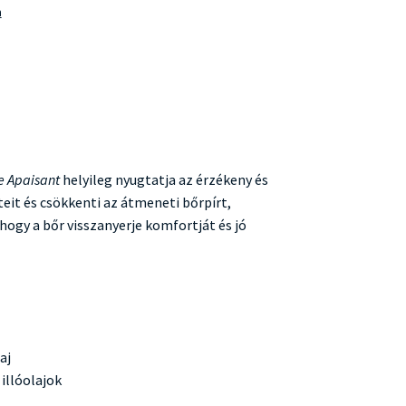
n
 Apaisant
helyileg nyugtatja az érzékeny és
teit és csökkenti az átmeneti bőrpírt,
 hogy a bőr visszanyerje komfortját és jó
aj
illóolajok