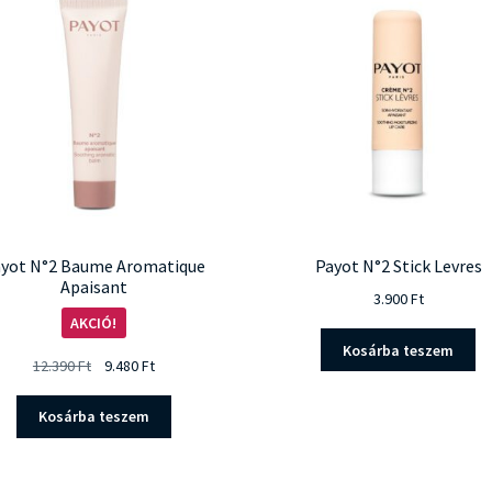
yot N°2 Baume Aromatique
Payot N°2 Stick Levres
Apaisant
3.900
Ft
AKCIÓ!
Kosárba teszem
Original
Current
12.390
Ft
9.480
Ft
price
price
was:
is:
Kosárba teszem
12.390 Ft.
9.480 Ft.