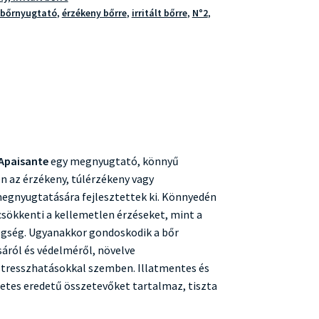
bőrnyugtató
,
érzékeny bőrre
,
irritált bőrre
,
N°2
,
 Apaisante
egy megnyugtató, könnyű
n az érzékeny, túlérzékeny vagy
megnyugtatására fejlesztettek ki. Könnyedén
 csökkenti a kellemetlen érzéseket, mint a
legség. Ugyanakkor gondoskodik a bőr
áról és védelméről, növelve
 stresszhatásokkal szemben. Illatmentes és
etes eredetű összetevőket tartalmaz, tiszta