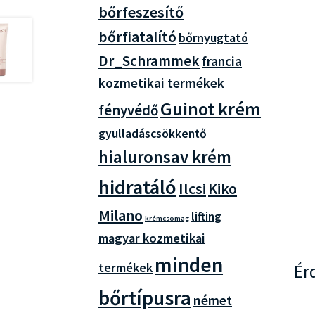
bőrfeszesítő
bőrfiatalító
bőrnyugtató
Dr_Schrammek
francia
kozmetikai termékek
Guinot krém
fényvédő
gyulladáscsökkentő
hialuronsav krém
hidratáló
Ilcsi
Kiko
Milano
lifting
krémcsomag
magyar kozmetikai
minden
termékek
Ér
bőrtípusra
német