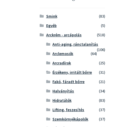
Smink
(83)
Egyéb
(5)
Arckrém - arcápolás
(518)
Anti-aging, ránctalanítás
(106)
Arclemosók
(64)
Arcradírok
(25)
Érzékeny, irritált bőrre
(31)
Fakó, fáradt bőrre
(21)
Halványítás
(34)
Hidratálók
(83)
Lifting, feszesítés
(37)
Szemkörnyékápolók
(37)