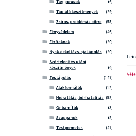
Tág pórusok
(6)
Tápláló készítmények
(29)
Zsíros, problémás bőrre
(55)
Fényvédelem
(46)
Férfiaknak
(20)
Nyak-dekoltázs-ajakápolás
(20)
Leír
Szőrtelenítés utáni
készítmények
(6)
Véle
Testápolás
(147)
Alakformálók
(12)
Hidratálás, bőrfiatalítás
(58)
Önbarnítók
(3)
Szappanok
(8)
Testpermetek
(41)