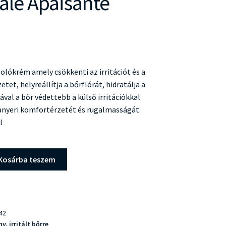
le Apaisante
lókrém amely csökkenti az irritációt és a
tet, helyreállítja a bőrflórát, hidratálja a
ával a bőr védettebb a külső irritációkkal
anyeri komfortérzetét és rugalmasságát
l
Kosárba teszem
42
y, irritált bőrre