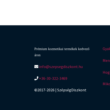
Gyak
Prémium kozmetikai termékek kedvező
áron
Menn
info@szepsegdiszkont.hu
Hogy
+36-30-322-3469
Mik
©2017-2026 | SzépségDiszkont