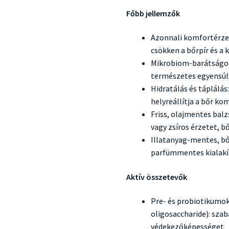
Főbb jellemzők
Azonnali komfortérzet
csökken a bőrpír és a 
Mikrobiom-barátságos
természetes egyensúl
Hidratálás és táplálás
helyreállítja a bőr ko
Friss, olajmentes bal
vagy zsíros érzetet, b
Illatanyag-mentes, bő
parfümmentes kialakítá
Aktív összetevők
Pre- és probiotikumok 
oligosaccharide): sza
védekezőképességet