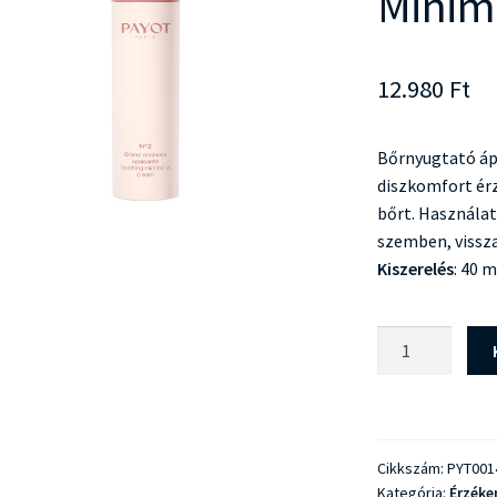
Minima
12.980
Ft
Bőrnyugtató ápo
diszkomfort érze
bőrt. Használat
szemben, vissz
Kiszerelés
: 40 m
Payot
N°2
Creme
Minimale
Apaisante
Cikkszám:
PYT001
mennyiség
Kategória:
Érzéken