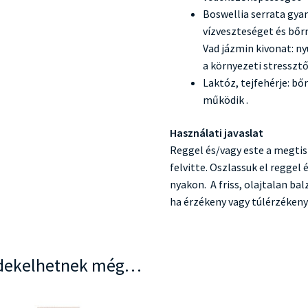
Boswellia serrata gya
vízveszteséget és bő
Vad jázmin kivonat: nyu
a környezeti stressztő
Laktóz, tejfehérje: bő
működik .
Használati javaslat
Reggel és/vagy este a megtisz
felvitte. Oszlassuk el reggel
nyakon. A friss, olajtalan ba
ha érzékeny vagy túlérzékeny
dekelhetnek még…