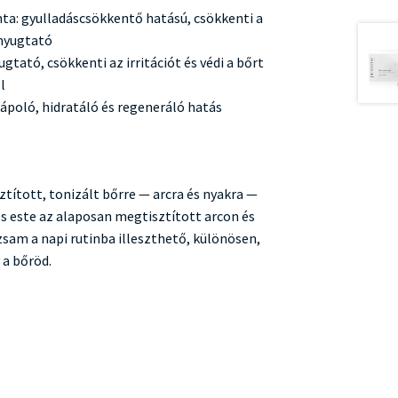
nta: gyulladáscsökkentő hatású, csökkenti a
rnyugtató
gtató, csökkenti az irritációt és védi a bőrt
l
rápoló, hidratáló és regeneráló hatás
tított, tonizált bőrre — arcra és nyakra —
 és este az alaposan megtisztított arcon és
lzsam a napi rutinba illeszthető, különösen,
 a bőröd.