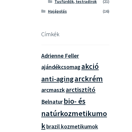
Tusfürdők, testradírok
(21)
Hajápolás
(16)
Címkék
Adrienne Feller
akció
ajándékcsomag
arckrém
anti-aging
arctisztító
arcmaszk
bio- és
Belnatur
natúrkozmetikumo
k
brazil kozmetikumok