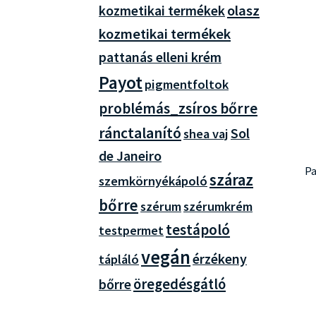
olasz
kozmetikai termékek
kozmetikai termékek
pattanás elleni krém
Payot
pigmentfoltok
problémás_zsíros bőrre
ránctalanító
Sol
shea vaj
de Janeiro
Pa
száraz
szemkörnyékápoló
bőrre
szérum
szérumkrém
testápoló
testpermet
vegán
érzékeny
tápláló
öregedésgátló
bőrre