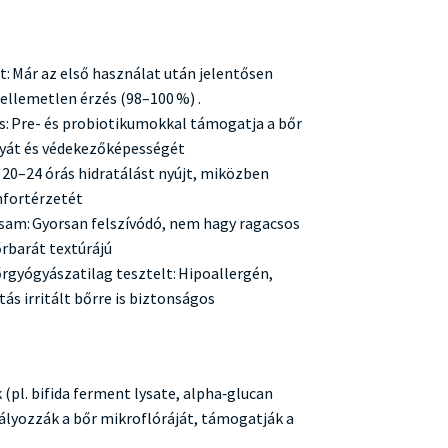
: Már az első használat után jelentősen
kellemetlen érzés (98–100 %) .
: Pre- és probiotikumokkal támogatja a bőr
yát és védekezőképességét
: 20–24 órás hidratálást nyújt, miközben
mfortérzetét
zsam: Gyorsan felszívódó, nem hagy ragacsos
őrbarát textúrájú
rgyógyászatilag tesztelt: Hipoallergén,
s irritált bőrre is biztonságos
(pl. bifida ferment lysate, alpha‑glucan
bályozzák a bőr mikroflóráját, támogatják a