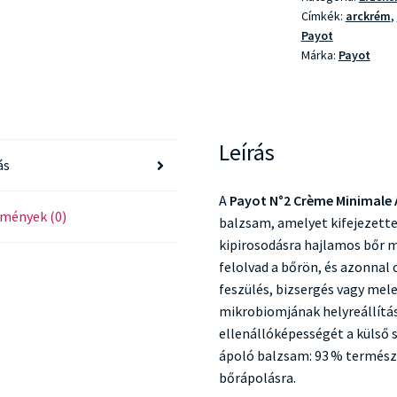
Címkék:
arckrém
,
Payot
Márka:
Payot
Leírás
ás
A
Payot N°2 Crème Minimale
mények (0)
balzsam, amelyet kifejezette
kipirosodásra hajlamos bőr 
felolvad a bőrön, és azonnal
feszülés, bizsergés vagy me
mikrobiomjának helyreállítás
ellenállóképességét a külső
ápoló balzsam: 93 % termész
bőrápolásra.