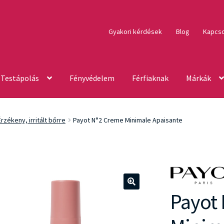
Gyakori kérdések
Blog
Kapcso
Testápolás
Fényvédelem
Férfiaknak
Márkák
Érzékeny, irritált bőrre
Payot N°2 Creme Minimale Apaisante
Payot
🔍