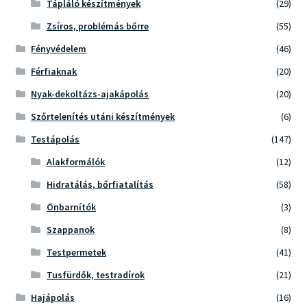
Tápláló készítmények
(29)
Zsíros, problémás bőrre
(55)
Fényvédelem
(46)
Férfiaknak
(20)
Nyak-dekoltázs-ajakápolás
(20)
Szőrtelenítés utáni készítmények
(6)
Testápolás
(147)
Alakformálók
(12)
Hidratálás, bőrfiatalítás
(58)
Önbarnítók
(3)
Szappanok
(8)
Testpermetek
(41)
Tusfürdők, testradírok
(21)
Hajápolás
(16)