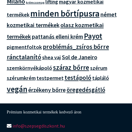
Milano
magyar kozmetikai
lifting
krémcsomag
minden bőrtípusra
német
termékek
olasz kozmetikai
kozmetikai termékek
Payot
termékek
pattanás elleni krém
problémás_zsíros bőrre
pigmentfoltok
ránctalanító
Sol de Janeiro
shea vaj
száraz bőrre
szemkörnyékápoló
szérum
testápoló
szérumkrém
testpermet
tápláló
vegán
öregedésgátló
érzékeny bőrre
Prémium kozmetikai termékek kedvező áron
info@szepsegdiszkont.hu