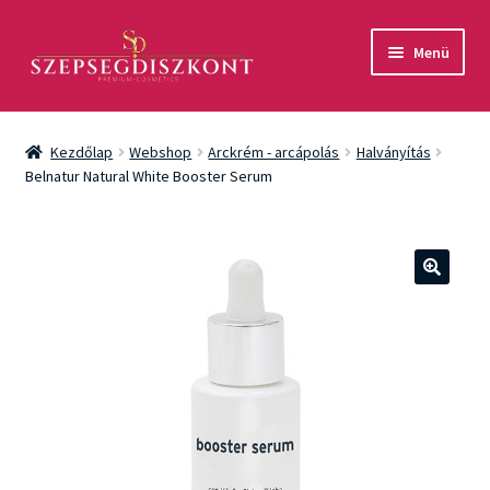
Ugrás
Kilépés
Menü
a
a
navigációhoz
tartalomba
Akció
Kezdőlap
Webshop
Arckrém - arcápolás
Halványítás
Csomagok
Belnatur Natural White Booster Serum
Arcápolás
Testápolás
🔍
Fényvédelem
Férfiaknak
Márkák