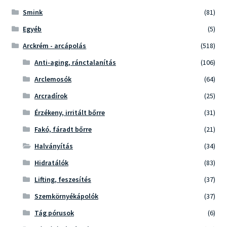
Smink
(81)
Egyéb
(5)
Arckrém - arcápolás
(518)
Anti-aging, ránctalanítás
(106)
Arclemosók
(64)
Arcradírok
(25)
Érzékeny, irritált bőrre
(31)
Fakó, fáradt bőrre
(21)
Halványítás
(34)
Hidratálók
(83)
Lifting, feszesítés
(37)
Szemkörnyékápolók
(37)
Tág pórusok
(6)