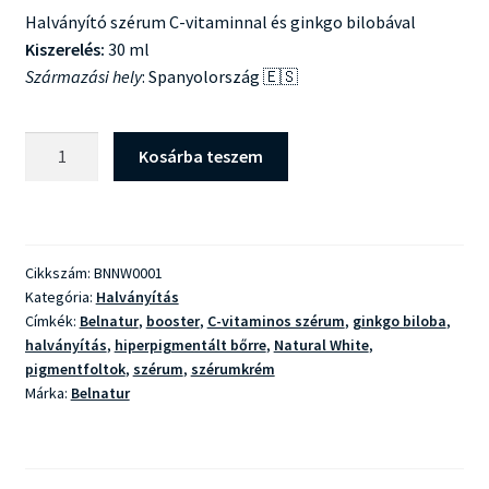
Halványító szérum C-vitaminnal és ginkgo bilobával
Kiszerelés:
30 ml
Származási hely
: Spanyolország 🇪🇸
Belnatur
Kosárba teszem
Natural
White
Booster
Serum
Cikkszám:
BNNW0001
mennyiség
Kategória:
Halványítás
Címkék:
Belnatur
,
booster
,
C-vitaminos szérum
,
ginkgo biloba
,
halványítás
,
hiperpigmentált bőrre
,
Natural White
,
pigmentfoltok
,
szérum
,
szérumkrém
Márka:
Belnatur