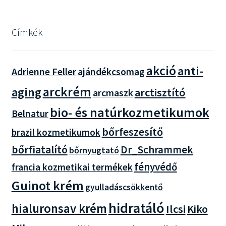
Címkék
akció
anti-
Adrienne Feller
ajándékcsomag
arckrém
aging
arctisztító
arcmaszk
bio- és natúrkozmetikumok
Belnatur
bőrfeszesítő
brazil kozmetikumok
bőrfiatalító
Dr_Schrammek
bőrnyugtató
fényvédő
francia kozmetikai termékek
Guinot krém
gyulladáscsökkentő
hidratáló
hialuronsav krém
Ilcsi
Kiko