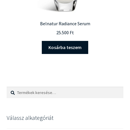
Belnatur Radiance Serum
25.500
Ft
Kosárba teszem
Keresés
Keresés
a
következőre:
Válassz alkategóriát