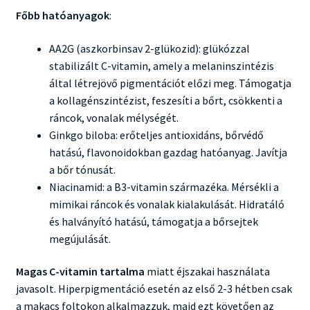
Főbb hatóanyagok
:
AA2G (aszkorbinsav 2-glükozid): glükózzal
stabilizált C-vitamin, amely a melaninszintézis
által létrejövő pigmentációt előzi meg. Támogatja
a kollagénszintézist, feszesíti a bőrt, csökkenti a
ráncok, vonalak mélységét.
Ginkgo biloba: erőteljes antioxidáns, bőrvédő
hatású, flavonoidokban gazdag hatóanyag. Javítja
a bőr tónusát.
Niacinamid: a B3-vitamin származéka. Mérsékli a
mimikai ráncok és vonalak kialakulását. Hidratáló
és halványító hatású, támogatja a bőrsejtek
megújulását.
Magas C-vitamin tartalma
miatt éjszakai használata
javasolt. Hiperpigmentáció esetén az első 2-3 hétben csak
a makacs foltokon alkalmazzuk, majd ezt követően az