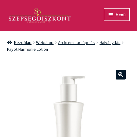
Ugrás
Kilépés
Menü
a
a
navigációhoz
tartalomba
Akció
Kezdőlap
Webshop
Arckrém - arcápolás
Halványítás
Csomagok
Payot Harmonie Lotion
Arcápolás
Testápolás
🔍
Fényvédelem
Férfiaknak
Márkák