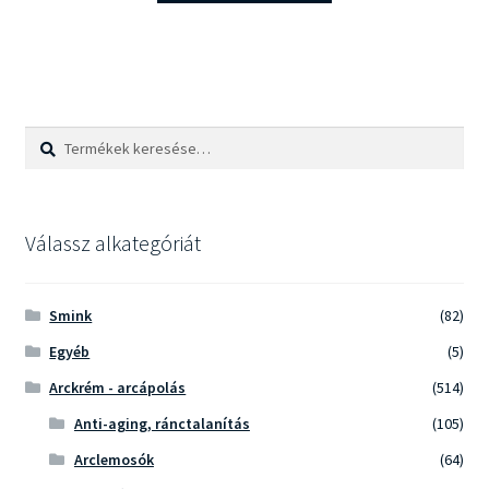
Keresés
Keresés
a
következőre:
Válassz alkategóriát
Smink
(82)
Egyéb
(5)
Arckrém - arcápolás
(514)
Anti-aging, ránctalanítás
(105)
Arclemosók
(64)