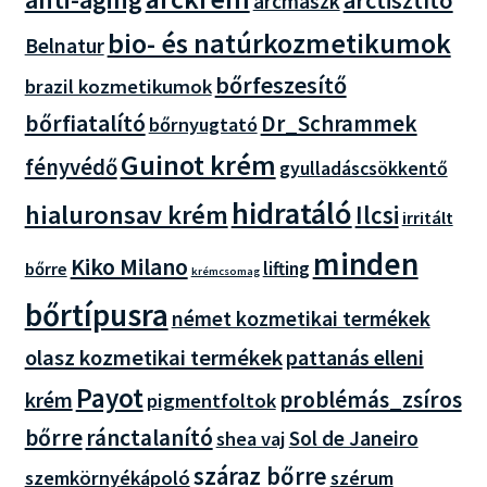
arctisztító
arcmaszk
bio- és natúrkozmetikumok
Belnatur
bőrfeszesítő
brazil kozmetikumok
bőrfiatalító
Dr_Schrammek
bőrnyugtató
Guinot krém
fényvédő
gyulladáscsökkentő
hidratáló
hialuronsav krém
Ilcsi
irritált
minden
Kiko Milano
lifting
bőrre
krémcsomag
bőrtípusra
német kozmetikai termékek
olasz kozmetikai termékek
pattanás elleni
Payot
problémás_zsíros
krém
pigmentfoltok
bőrre
ránctalanító
Sol de Janeiro
shea vaj
száraz bőrre
szemkörnyékápoló
szérum