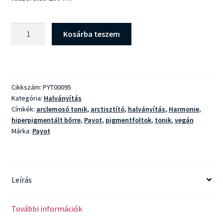
Payot
Kosárba teszem
Harmonie
Lotion
mennyiség
Cikkszám:
PYT00095
Kategória:
Halványítás
Címkék:
arclemosó tonik
,
arctisztító
,
halványítás
,
Harmonie
,
hiperpigmentált bőrre
,
Payot
,
pigmentfoltok
,
tonik
,
vegán
Márka:
Payot
Leírás
További információk