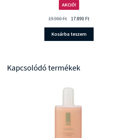
AKCIÓ!
Original
Current
19.900
Ft
17.890
Ft
price
price
was:
is:
Kosárba teszem
19.900 Ft.
17.890 Ft.
Kapcsolódó termékek