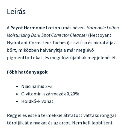
Leírás
A
Payot Harmonie Lotion
(más néven:
Harmonie Lotion
Moisturising Dark Spot Corrector Cleanser
(Nettoyant
Hydratant Correcteur Taches)) tisztítja és hidratálja a
bőrt, miközben halványítja a már meglévő
pigmentfoltokat, és megelőzi újabbak megjelenését.
Főbb hatóanyagok
:
Niacinamid 2%
C-vitamin-származék 0,20%
Holdkő-kivonat
Reggel és este a termékkel átitatott vattakoronggal
töröljük át a nyakat és az arcot. Nem kell leöblíteni.