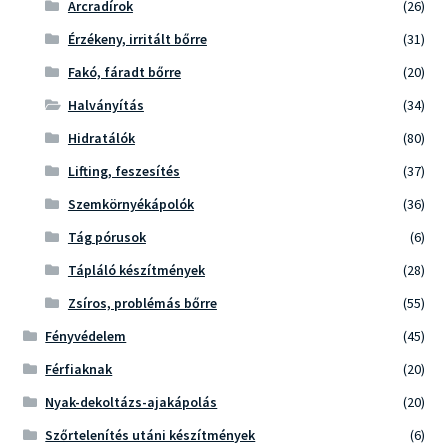
Arcradírok
(26)
Érzékeny, irritált bőrre
(31)
Fakó, fáradt bőrre
(20)
Halványítás
(34)
Hidratálók
(80)
Lifting, feszesítés
(37)
Szemkörnyékápolók
(36)
Tág pórusok
(6)
Tápláló készítmények
(28)
Zsíros, problémás bőrre
(55)
Fényvédelem
(45)
Férfiaknak
(20)
Nyak-dekoltázs-ajakápolás
(20)
Szőrtelenítés utáni készítmények
(6)