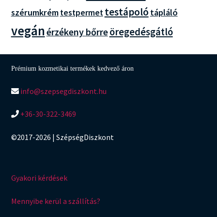
testápoló
szérumkrém
tápláló
testpermet
vegán
érzékeny bőrre
öregedésgátló
Prémium kozmetikai termékek kedvező áron
info@szepsegdiszkont.hu
+36-30-322-3469
©2017-2026 | SzépségDiszkont
Gyakori kérdések
Mennyibe kerül a szállítás?