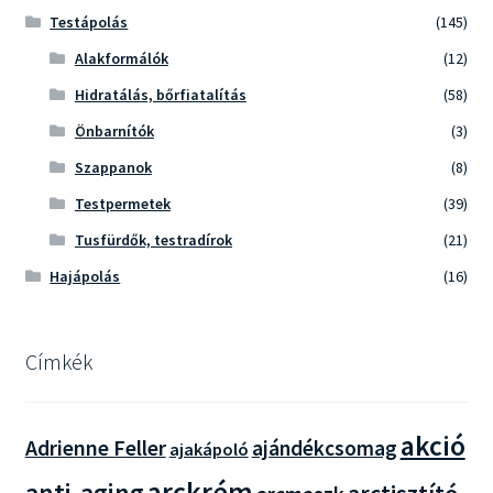
Testápolás
(145)
Alakformálók
(12)
Hidratálás, bőrfiatalítás
(58)
Önbarnítók
(3)
Szappanok
(8)
Testpermetek
(39)
Tusfürdők, testradírok
(21)
Hajápolás
(16)
Címkék
akció
Adrienne Feller
ajándékcsomag
ajakápoló
arckrém
anti-aging