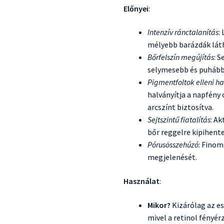
Előnyei
:
Intenzív ránctalanítás
:
mélyebb barázdák lát
Bőrfelszín megújítás
: S
selymesebb és puhább
Pigmentfoltok elleni h
halványítja a napfény
arcszínt biztosítva.
Sejtszintű fiatalítás
: Ak
bőr reggelre kipihent
Pórusösszehúzó
: Finom
megjelenését.
Használat
:
Mikor?
Kizárólag az es
mivel a retinol fényér