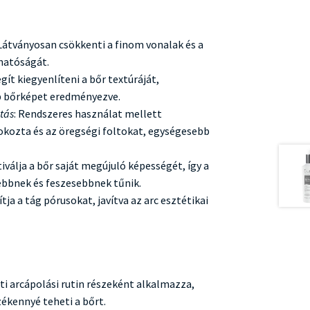
 Látványosan csökkenti a finom vonalak és a
hatóságát.
egít kiegyenlíteni a bőr textúráját,
 bőrképet eredményezve.
atás
: Rendszeres használat mellett
 okozta és az öregségi foltokat, egységesebb
tiválja a bőr saját megújuló képességét, így a
ebbnek és feszesebbnek tűnik.
ítja a tág pórusokat, javítva az arc esztétikai
ti arcápolási rutin részeként alkalmazza,
zékennyé teheti a bőrt.