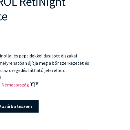
OL RetiNight
ce
nollal és peptidekkel dúsított éjszakai
élyrehatóan újítja meg a bőr szerkezetét és
 az öregedés látható jelei ellen.
l
:
Németország
🇩🇪
Kosárba teszem