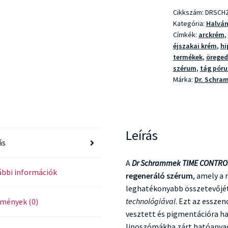
RetiNight
Cikkszám:
DRSCH2
Essence
Kategória:
Halván
mennyiség
Címkék:
arckrém
,
éjszakai krém
,
hi
termékek
,
öreged
szérum
,
tág póru
Márka:
Dr. Schra
Leírás
ás
A
Dr Schrammek TIME CONTROL
bbi információk
regeneráló szérum
, amely a
leghatékonyabb összetevőjé
technológiával
. Ezt az esszen
mények (0)
vesztett és pigmentációra ha
liposzómákba zárt hatóanyag