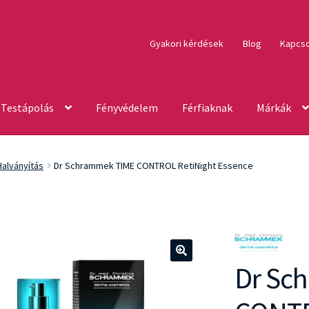
Gyakori kérdések
Blog
Kapcso
Testápolás
Fényvédelem
Férfiaknak
Márkák
Halványítás
Dr Schrammek TIME CONTROL RetiNight Essence
Dr Sc
🔍