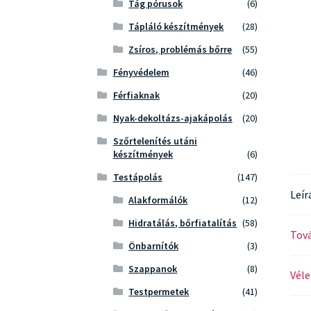
Tág pórusok
(6)
Tápláló készítmények
(28)
Zsíros, problémás bőrre
(55)
Fényvédelem
(46)
Férfiaknak
(20)
Nyak-dekoltázs-ajakápolás
(20)
Szőrtelenítés utáni
készítmények
(6)
Testápolás
(147)
Leír
Alakformálók
(12)
Hidratálás, bőrfiatalítás
(58)
Tová
Önbarnítók
(3)
Szappanok
(8)
Véle
Testpermetek
(41)