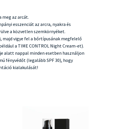
a meg az arcát.
mpányi esszenciát az arcra, nyakra és
rülve a közvetlen szemkörnyéket.
, majd vigye fel a bőrtípusának megfelelő
(például a TIME CONTROL Night Cream-et).
eje alatt nappal minden esetben használjon
ú fényvédőt (legalább SPF 30), hogy
ntáció kialakulását!