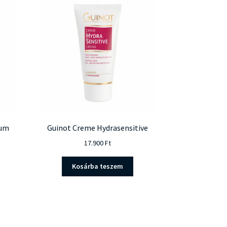
rum
Guinot Creme Hydrasensitive
17.900
Ft
Kosárba teszem