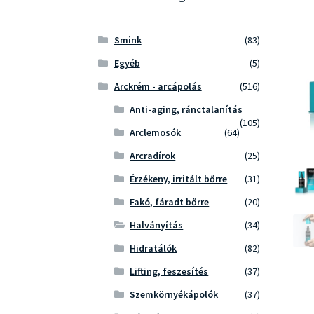
Smink
(83)
Egyéb
(5)
Arckrém - arcápolás
(516)
Anti-aging, ránctalanítás
(105)
Arclemosók
(64)
Arcradírok
(25)
Érzékeny, irritált bőrre
(31)
Fakó, fáradt bőrre
(20)
Halványítás
(34)
Hidratálók
(82)
Lifting, feszesítés
(37)
Szemkörnyékápolók
(37)