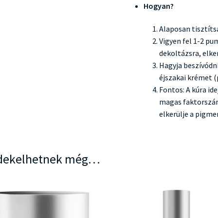
Hogyan?
Alaposan tisztíts
Vigyen fel 1-2 pu
dekoltázsra, elke
Hagyja beszívódni
éjszakai krémet 
Fontos: A kúra id
magas faktorszám
elkerülje a pigme
dekelhetnek még…