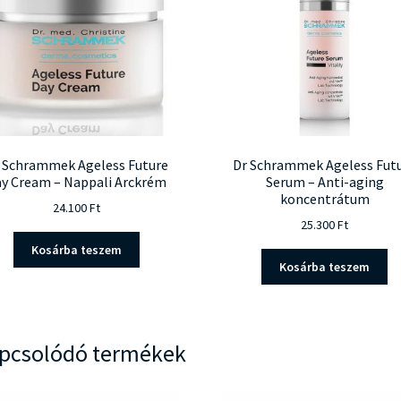
 Schrammek Ageless Future
Dr Schrammek Ageless Fut
y Cream – Nappali Arckrém
Serum – Anti-aging
koncentrátum
24.100
Ft
25.300
Ft
Kosárba teszem
Kosárba teszem
pcsolódó termékek