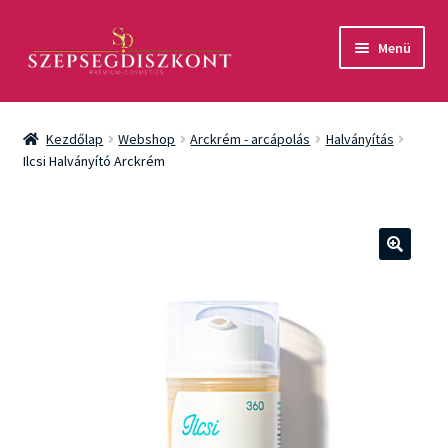
Ugrás
Kilépés
Menü
a
a
navigációhoz
tartalomba
Akció
Kezdőlap
Webshop
Arckrém - arcápolás
Halványítás
Csomagok
Ilcsi Halványító Arckrém
Arcápolás
Testápolás
🔍
Fényvédelem
Férfiaknak
Márkák