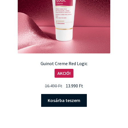
Guinot Creme Red Logic
AKCIÓ!
Original
Current
16.490
Ft
13.990
Ft
price
price
was:
is:
Kosárba teszem
16.490 Ft.
13.990 Ft.