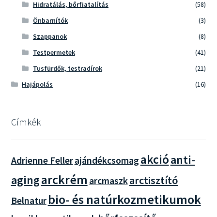
Hidratálás, bőrfiatalítás
(58)
Önbarnítók
(3)
Szappanok
(8)
Testpermetek
(41)
Tusfürdők, testradírok
(21)
Hajápolás
(16)
Címkék
akció
anti-
Adrienne Feller
ajándékcsomag
arckrém
aging
arctisztító
arcmaszk
bio- és natúrkozmetikumok
Belnatur