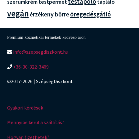
testápoló
szérumkrém
testpermet
tápláló
vegán
öregedésgátló
érzékeny bőrre
Prémium kozmetikai termékek kedvező áron
info@szepsegdiszkont.hu
+36-30-322-3469
©2017-2026 | SzépségDiszkont
Gyakori kérdések
Mennyibe kerül a szállítás?
Hogyan fizethetek?