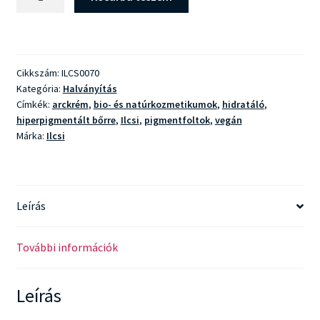
Halványító
Arckrém
mennyiség
Cikkszám:
ILCS0070
Kategória:
Halványítás
Címkék:
arckrém
,
bio- és natúrkozmetikumok
,
hidratáló
,
hiperpigmentált bőrre
,
Ilcsi
,
pigmentfoltok
,
vegán
Márka:
Ilcsi
Leírás
További információk
Leírás