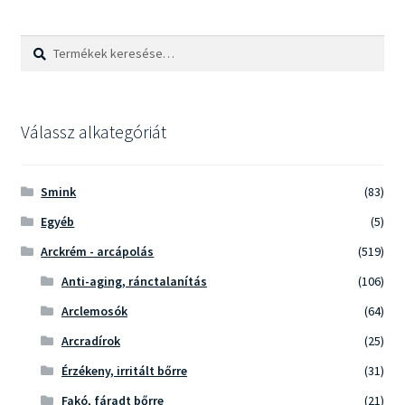
Keresés
Keresés
a
következőre:
Válassz alkategóriát
Smink
(83)
Egyéb
(5)
Arckrém - arcápolás
(519)
Anti-aging, ránctalanítás
(106)
Arclemosók
(64)
Arcradírok
(25)
Érzékeny, irritált bőrre
(31)
Fakó, fáradt bőrre
(21)