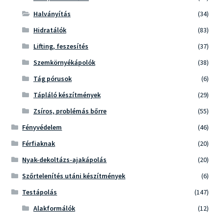
Halványítás
(34)
Hidratálók
(83)
Lifting, feszesítés
(37)
Szemkörnyékápolók
(38)
Tág pórusok
(6)
Tápláló készítmények
(29)
Zsíros, problémás bőrre
(55)
Fényvédelem
(46)
Férfiaknak
(20)
Nyak-dekoltázs-ajakápolás
(20)
Szőrtelenítés utáni készítmények
(6)
Testápolás
(147)
Alakformálók
(12)