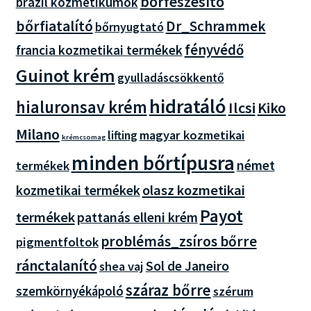
bőrfeszesítő
brazil kozmetikumok
bőrfiatalító
Dr_Schrammek
bőrnyugtató
fényvédő
francia kozmetikai termékek
Guinot krém
gyulladáscsökkentő
hidratáló
hialuronsav krém
Ilcsi
Kiko
Milano
magyar kozmetikai
lifting
krémcsomag
minden bőrtípusra
német
termékek
olasz kozmetikai
kozmetikai termékek
Payot
termékek
pattanás elleni krém
problémás_zsíros bőrre
pigmentfoltok
ránctalanító
Sol de Janeiro
shea vaj
száraz bőrre
szemkörnyékápoló
szérum