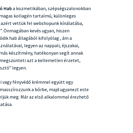
ló Hab
a kozmetikában, szépségszalonokban
magas kollagén tartalmú, különleges
 azért vettük fel webshopunk kínálatába,
g”. Önmagában kevés ugyan, hiszen
ódik hab állagából kifolyólag , ám a
nálatával, legyen az nappali, éjszakai,
más készítmény, hatékonyan segít annak
 megszünteti azt a kellemetlen érzetet,
asztó” legyen.
li vagy fényvédő krémmel együtt egy
masszírozzunk a bőrbe, majd ugyanezt este
eljük meg. Már az első alkalommal érezhető
hatása.