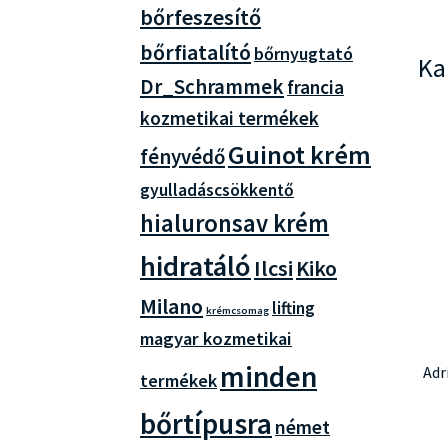
bőrfeszesítő
bőrfiatalító
bőrnyugtató
Ka
Dr_Schrammek
francia
kozmetikai termékek
Guinot krém
fényvédő
gyulladáscsökkentő
hialuronsav krém
hidratáló
Ilcsi
Kiko
Milano
lifting
krémcsomag
magyar kozmetikai
minden
Adr
termékek
bőrtípusra
német