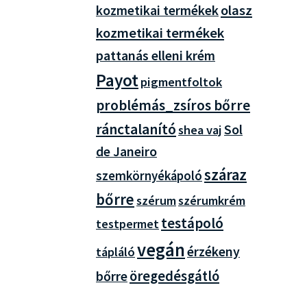
olasz
kozmetikai termékek
kozmetikai termékek
pattanás elleni krém
Payot
pigmentfoltok
problémás_zsíros bőrre
ránctalanító
Sol
shea vaj
de Janeiro
száraz
szemkörnyékápoló
bőrre
szérum
szérumkrém
testápoló
testpermet
vegán
érzékeny
tápláló
öregedésgátló
bőrre