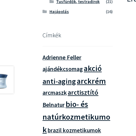
Tusfürdők, testradírok
(21)
Hajápolás
(16)
Címkék
Adrienne Feller
akció
ajándékcsomag
arckrém
anti-aging
arctisztító
arcmaszk
bio- és
Belnatur
natúrkozmetikumo
k
brazil kozmetikumok