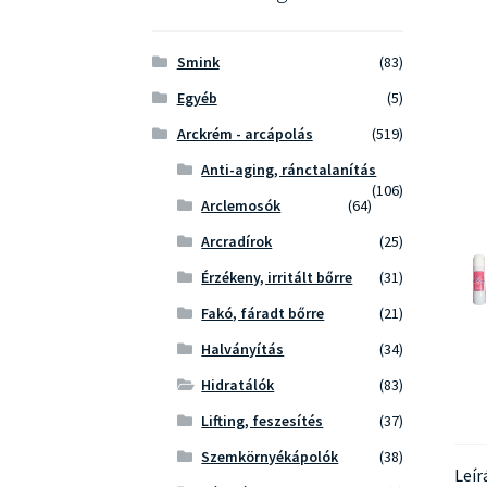
Smink
(83)
Egyéb
(5)
Arckrém - arcápolás
(519)
Anti-aging, ránctalanítás
(106)
Arclemosók
(64)
Arcradírok
(25)
Érzékeny, irritált bőrre
(31)
Fakó, fáradt bőrre
(21)
Halványítás
(34)
Hidratálók
(83)
Lifting, feszesítés
(37)
Szemkörnyékápolók
(38)
Leír