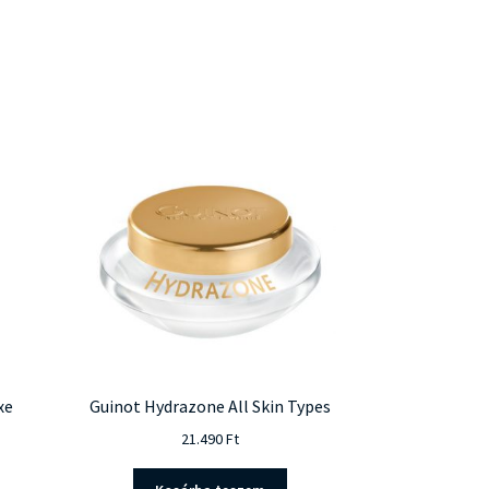
xe
Guinot Hydrazone All Skin Types
21.490
Ft