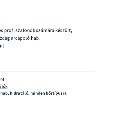
s profi szalonok számára készült,
zdag arcápoló hab.
ml
01
álók
 hab
,
hidratáló
,
minden bőrtípusra