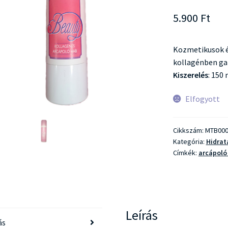
5.900
Ft
Kozmetikusok é
kollagénben ga
Kiszerelés
: 150 
Elfogyott
Cikkszám:
MTB000
Kategória:
Hidrat
Címkék:
arcápoló
Leírás
ás