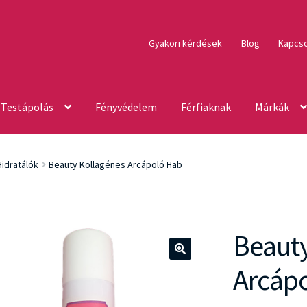
Gyakori kérdések
Blog
Kapcso
Testápolás
Fényvédelem
Férfiaknak
Márkák
Hidratálók
Beauty Kollagénes Arcápoló Hab
Beauty
🔍
Arcáp