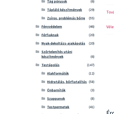
Tág pórusok
(6)
Tápláló készítmények
(29)
Tová
Zsíros, problémás bőrre
(55)
Véle
Fényvédelem
(46)
Férfiaknak
(20)
Nyak-dekoltázs-ajakápolás
(20)
Szőrtelenítés utáni
készítmények
(6)
Testápolás
(147)
Alakformálók
(12)
Hidratálás, bőrfiatalítás
(58)
Önbarnítók
(3)
Szappanok
(8)
Testpermetek
(41)
Ér