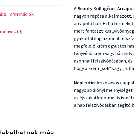
A
Beauty Kollagénes Arcápo
bbi információk
nagyon régóta alkalmazott, 
arcápoló hab. Ezt a terméket
mert fantasztikus „vivőanya
mények (0)
gyakorlatilag azonnal felszív
megfelelő krém együttes hasz
fényvédő krém vagy bármely 
azonnali felszívódásában, és
hogy a krém „sok” vagy „full
Napi rutin
: A szokásos nappa
nagyobb diónyi mennyiséget 
az éjszakai krémmel is ismét
a hab felszívódásban segítő 
dekelhetnek még…