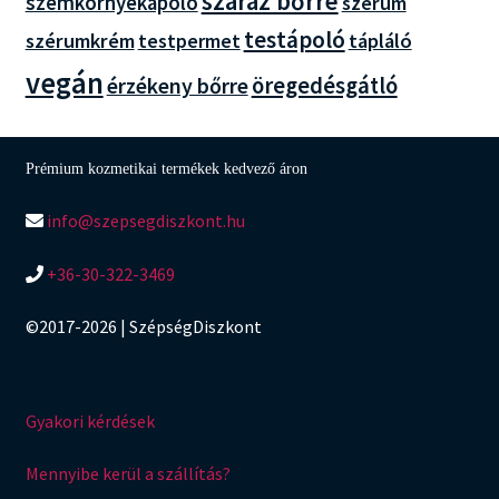
száraz bőrre
szemkörnyékápoló
szérum
testápoló
szérumkrém
testpermet
tápláló
vegán
öregedésgátló
érzékeny bőrre
Prémium kozmetikai termékek kedvező áron
info@szepsegdiszkont.hu
+36-30-322-3469
©2017-2026 | SzépségDiszkont
Gyakori kérdések
Mennyibe kerül a szállítás?