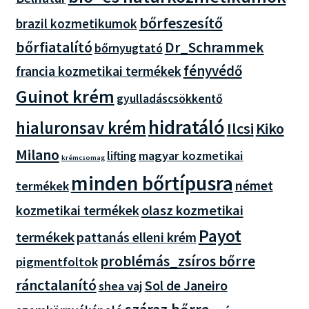
bőrfeszesítő
brazil kozmetikumok
bőrfiatalító
Dr_Schrammek
bőrnyugtató
fényvédő
francia kozmetikai termékek
Guinot krém
gyulladáscsökkentő
hidratáló
hialuronsav krém
Ilcsi
Kiko
Milano
magyar kozmetikai
lifting
krémcsomag
minden bőrtípusra
német
termékek
olasz kozmetikai
kozmetikai termékek
Payot
termékek
pattanás elleni krém
problémás_zsíros bőrre
pigmentfoltok
ránctalanító
Sol de Janeiro
shea vaj