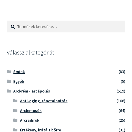
Keresés
Keresés
a
következőre:
Válassz alkategóriát
Smink
(83)
Egyéb
(5)
Arckrém - arcápolás
(519)
Anti-aging, ránctalanítás
(106)
Arclemosók
(64)
Arcradírok
(25)
Érzékeny, irritált bőrre
(31)