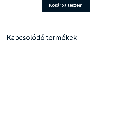
was:
is:
Kosárba teszem
17.490 Ft.
14.390 Ft.
Kapcsolódó termékek