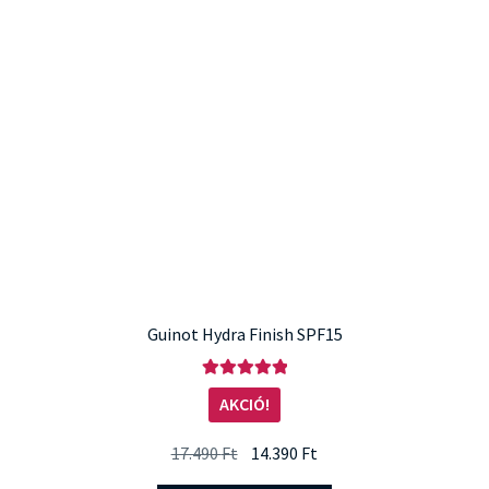
Guinot Hydra Finish SPF15
Értékelés:
AKCIÓ!
5.00
/ 5
Original
Current
17.490
Ft
14.390
Ft
price
price