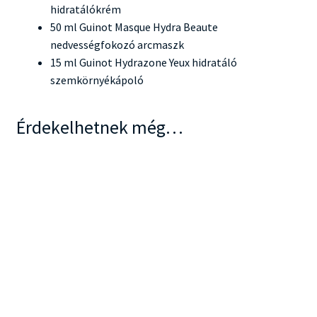
hidratálókrém
50 ml Guinot Masque Hydra Beaute
nedvességfokozó arcmaszk
15 ml Guinot Hydrazone Yeux hidratáló
szemkörnyékápoló
Érdekelhetnek még…