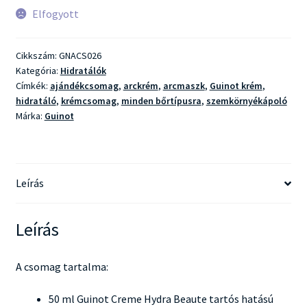
Elfogyott
Cikkszám:
GNACS026
Kategória:
Hidratálók
Címkék:
ajándékcsomag
,
arckrém
,
arcmaszk
,
Guinot krém
,
hidratáló
,
krémcsomag
,
minden bőrtípusra
,
szemkörnyékápoló
Márka:
Guinot
Leírás
Leírás
A csomag tartalma:
50 ml Guinot Creme Hydra Beaute tartós hatású