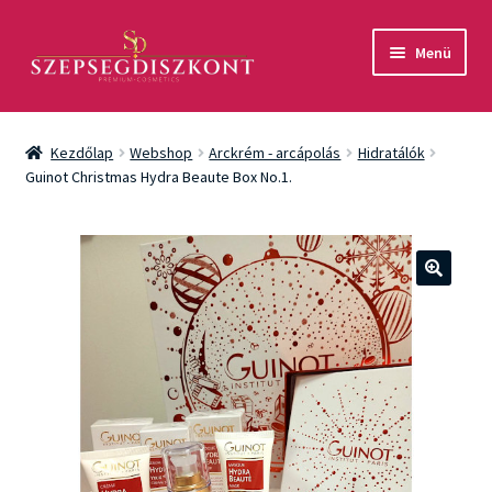
Ugrás
Kilépés
Menü
a
a
navigációhoz
tartalomba
Akció
Kezdőlap
Webshop
Arckrém - arcápolás
Hidratálók
Csomagok
Guinot Christmas Hydra Beaute Box No.1.
Arcápolás
Testápolás
🔍
Fényvédelem
Férfiaknak
Márkák