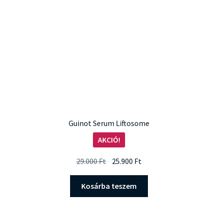
Guinot Serum Liftosome
AKCIÓ!
Original
Current
29.000
Ft
25.900
Ft
price
price
was:
is:
Kosárba teszem
29.000 Ft.
25.900 Ft.