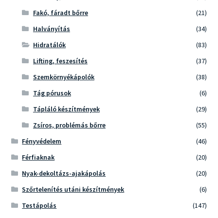
Fakó, fáradt bőrre
(21)
Halványítás
(34)
Hidratálók
(83)
Lifting, feszesítés
(37)
Szemkörnyékápolók
(38)
Tág pórusok
(6)
Tápláló készítmények
(29)
Zsíros, problémás bőrre
(55)
Fényvédelem
(46)
Férfiaknak
(20)
Nyak-dekoltázs-ajakápolás
(20)
Szőrtelenítés utáni készítmények
(6)
Testápolás
(147)