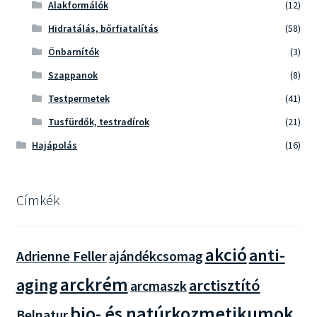
Alakformálók
(12)
Hidratálás, bőrfiatalítás
(58)
Önbarnítók
(3)
Szappanok
(8)
Testpermetek
(41)
Tusfürdők, testradírok
(21)
Hajápolás
(16)
Címkék
akció
anti-
Adrienne Feller
ajándékcsomag
arckrém
aging
arctisztító
arcmaszk
bio- és natúrkozmetikumok
Belnatur