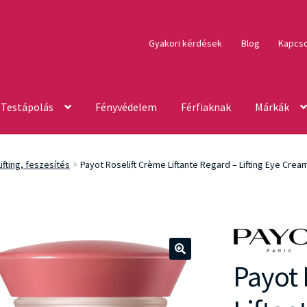
Gyakori kérdések
Blog
Kapcso
Testápolás
Fényvédelem
Férfiaknak
Márkák
Lifting, feszesítés
Payot Roselift Crème Liftante Regard – Lifting Eye Crea
Payot 
🔍