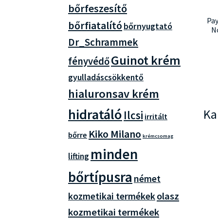
bőrfeszesítő
Pay
bőrfiatalító
bőrnyugtató
N
Dr_Schrammek
Guinot krém
fényvédő
gyulladáscsökkentő
hialuronsav krém
hidratáló
Ka
Ilcsi
irritált
Kiko Milano
bőrre
krémcsomag
minden
lifting
bőrtípusra
német
olasz
kozmetikai termékek
kozmetikai termékek