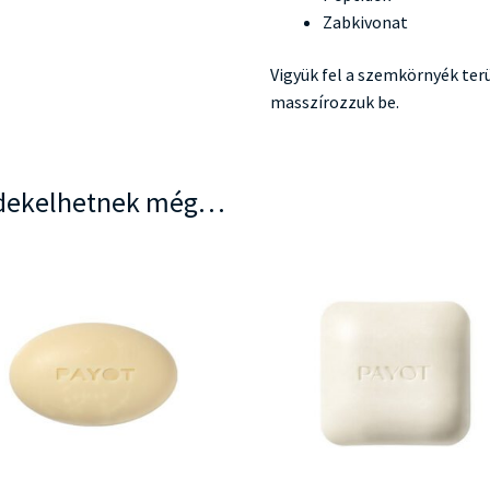
Zabkivonat
Vigyük fel a szemkörnyék ter
masszírozzuk be.
dekelhetnek még…