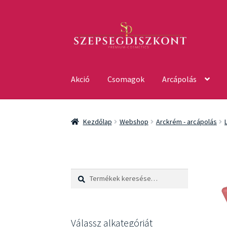
Ugrás
Kilépés
a
a
navigációhoz
tartalomba
Akció
Csomagok
Arcápolás
Kezdőlap
Webshop
Arckrém - arcápolás
Keresés
Keresés
a
következőre:
Válassz alkategóriát