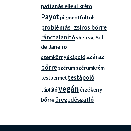
pattanás elleni krém
Payot
pigmentfoltok
problémás_zsíros bőrre
ránctalanító
Sol
shea vaj
de Janeiro
száraz
szemkörnyékápoló
bőrre
szérum
szérumkrém
testápoló
testpermet
vegán
érzékeny
tápláló
bőrre
öregedésgátló