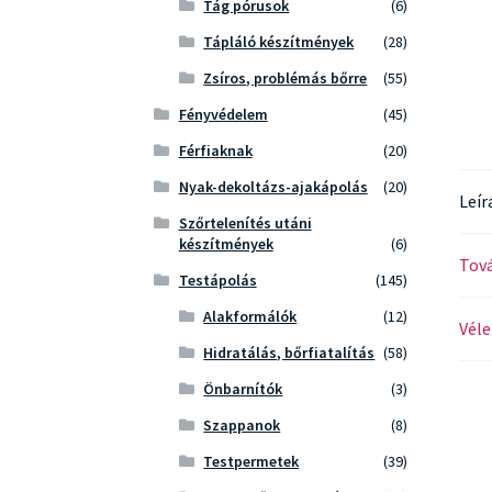
Tág pórusok
(6)
Tápláló készítmények
(28)
Zsíros, problémás bőrre
(55)
Fényvédelem
(45)
Férfiaknak
(20)
Nyak-dekoltázs-ajakápolás
(20)
Leír
Szőrtelenítés utáni
készítmények
(6)
Tová
Testápolás
(145)
Alakformálók
(12)
Véle
Hidratálás, bőrfiatalítás
(58)
Önbarnítók
(3)
Szappanok
(8)
Testpermetek
(39)