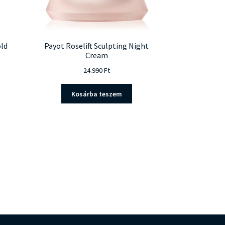
old
Payot Roselift Sculpting Night
Cream
24.990
Ft
Kosárba teszem