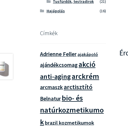
Tusfürdők, testradírok
(21)
Hajápolás
(16)
Címkék
Ér
Adrienne Feller
ajakápoló
akció
ajándékcsomag
arckrém
anti-aging
arctisztító
arcmaszk
bio- és
Belnatur
natúrkozmetikumo
k
brazil kozmetikumok