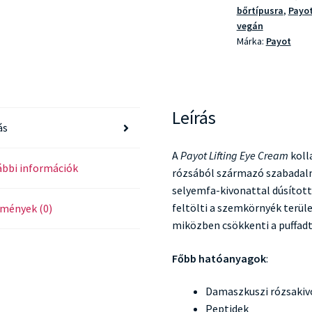
Eye
bőrtípusra
,
Payo
Cream
vegán
mennyiség
Márka:
Payot
Leírás
ás
A
Payot Lifting Eye Cream
koll
bbi információk
rózsából származó szabadal
selyemfa-kivonattal dúsíto
feltölti a szemkörnyék terüle
mények (0)
miközben csökkenti a puffadt
Főbb hatóanyagok
:
Damaszkuszi rózsakiv
Peptidek