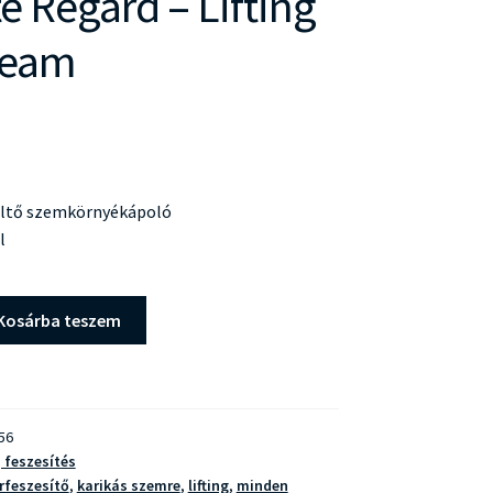
te Regard – Lifting
ream
töltő szemkörnyékápoló
l
Kosárba teszem
56
, feszesítés
rfeszesítő
,
karikás szemre
,
lifting
,
minden