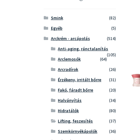
Smink
(82)
Egyéb
(5)
Arckrém - arcápolás
(514)
Anti-aging, ránctalanítás
(105)
Arclemosók
(64)
Arcradírok
(26)
Érzékeny, irritált bőrre
(31)
Fakó, fáradt bőrre
(20)
Halványítás
(34)
Hidratálók
(80)
Lifting, feszesítés
(37)
Szemkörnyékápolók
(36)