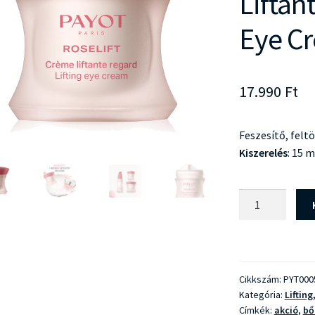
Liftan
Eye C
17.990
Ft
Feszesítő, fel
Kiszerelés
: 15 m
Payot
Roselift
Crème
Liftante
Regard
Cikkszám:
PYT000
-
Kategória:
Lifting
Lifting
Címkék:
akció
,
bő