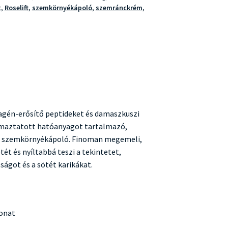
t
,
Roselift
,
szemkörnyékápoló
,
szemránckrém
,
agén-erősítő peptideket és damaszkuszi
maztatott hatóanyagot tartalmazó,
tt szemkörnyékápoló. Finoman megemeli,
tét és nyíltabbá teszi a tekintetet,
ságot és a sötét karikákat.
onat