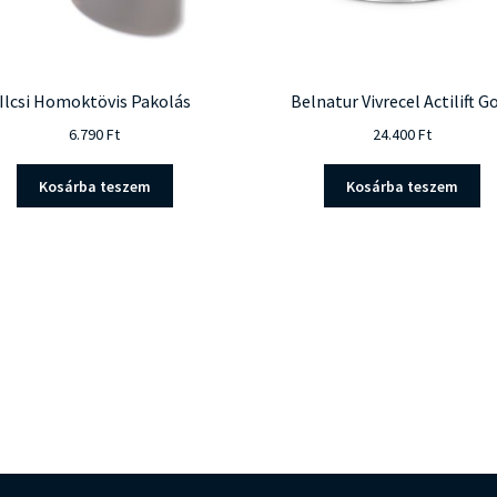
Ilcsi Homoktövis Pakolás
Belnatur Vivrecel Actilift G
6.790
Ft
24.400
Ft
Kosárba teszem
Kosárba teszem