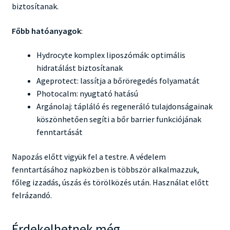
biztosítanak.
Főbb hatóanyagok
:
Hydrocyte komplex liposzómák: optimális
hidratálást biztosítanak
Ageprotect: lassítja a bőröregedés folyamatát
Photocalm: nyugtató hatású
Argánolaj: tápláló és regeneráló tulajdonságainak
köszönhetően segíti a bőr barrier funkciójának
fenntartását
Napozás előtt vigyük fel a testre. A védelem
fenntartásához napközben is többször alkalmazzuk,
főleg izzadás, úszás és törölközés után. Használat előtt
felrázandó.
Érdekelhetnek még…