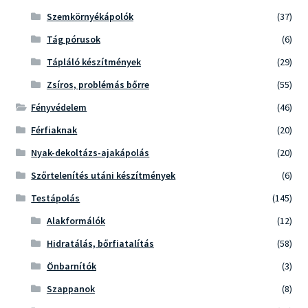
Szemkörnyékápolók
(37)
Tág pórusok
(6)
Tápláló készítmények
(29)
Zsíros, problémás bőrre
(55)
Fényvédelem
(46)
Férfiaknak
(20)
Nyak-dekoltázs-ajakápolás
(20)
Szőrtelenítés utáni készítmények
(6)
Testápolás
(145)
Alakformálók
(12)
Hidratálás, bőrfiatalítás
(58)
Önbarnítók
(3)
Szappanok
(8)