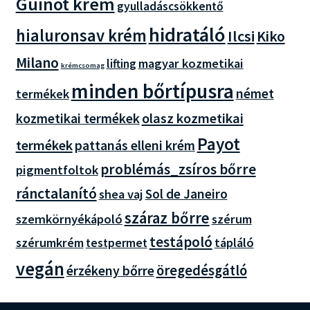
Guinot krém
gyulladáscsökkentő
hidratáló
hialuronsav krém
Ilcsi
Kiko
Milano
magyar kozmetikai
lifting
krémcsomag
minden bőrtípusra
német
termékek
olasz kozmetikai
kozmetikai termékek
Payot
termékek
pattanás elleni krém
problémás_zsíros bőrre
pigmentfoltok
ránctalanító
Sol de Janeiro
shea vaj
száraz bőrre
szemkörnyékápoló
szérum
testápoló
szérumkrém
tápláló
testpermet
vegán
öregedésgátló
érzékeny bőrre