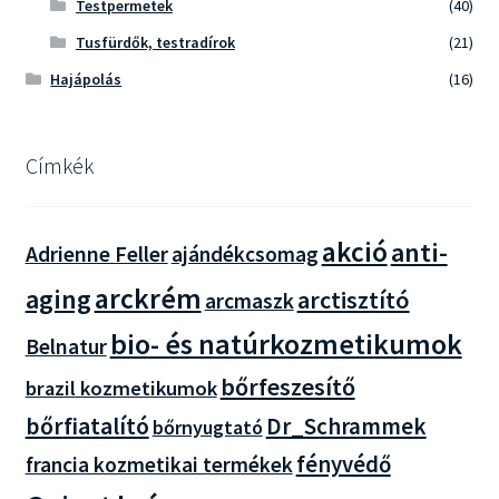
Testpermetek
(40)
Tusfürdők, testradírok
(21)
Hajápolás
(16)
Címkék
akció
anti-
Adrienne Feller
ajándékcsomag
arckrém
aging
arctisztító
arcmaszk
bio- és natúrkozmetikumok
Belnatur
bőrfeszesítő
brazil kozmetikumok
bőrfiatalító
Dr_Schrammek
bőrnyugtató
fényvédő
francia kozmetikai termékek