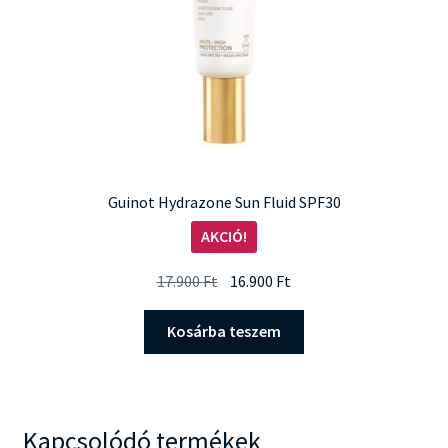
Guinot Hydrazone Sun Fluid SPF30
AKCIÓ!
Original
Current
17.900
Ft
16.900
Ft
price
price
was:
is:
Kosárba teszem
17.900 Ft.
16.900 Ft.
Kapcsolódó termékek