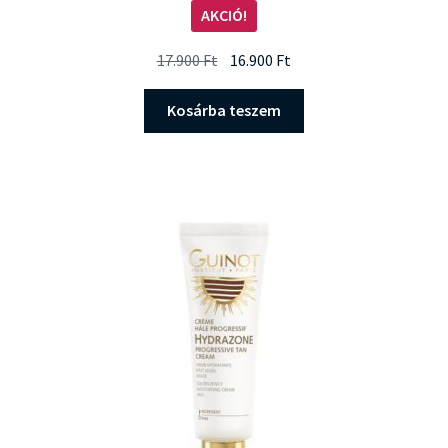
Értékelés:
AKCIÓ!
5.00
/ 5
Original
Current
17.900
Ft
16.900
Ft
price
price
was:
is:
Kosárba teszem
17.900 Ft.
16.900 Ft.