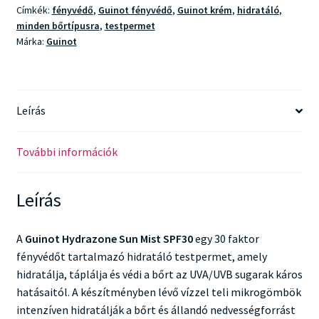
Címkék:
fényvédő
,
Guinot fényvédő
,
Guinot krém
,
hidratáló
,
minden bőrtípusra
,
testpermet
Márka:
Guinot
Leírás
További információk
Leírás
A
Guinot Hydrazone Sun Mist SPF30
egy 30 faktor
fényvédőt tartalmazó hidratáló testpermet, amely
hidratálja, táplálja és védi a bőrt az UVA/UVB sugarak káros
hatásaitól. A készítményben lévő vízzel teli mikrogömbök
intenzíven hidratálják a bőrt és állandó nedvességforrást