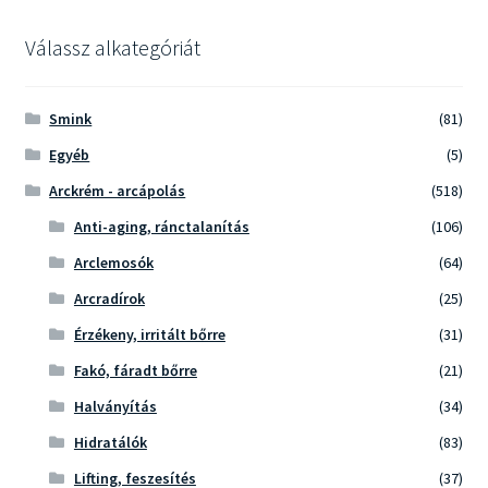
Válassz alkategóriát
Smink
(81)
Egyéb
(5)
Arckrém - arcápolás
(518)
Anti-aging, ránctalanítás
(106)
Arclemosók
(64)
Arcradírok
(25)
Érzékeny, irritált bőrre
(31)
Fakó, fáradt bőrre
(21)
Halványítás
(34)
Hidratálók
(83)
Lifting, feszesítés
(37)