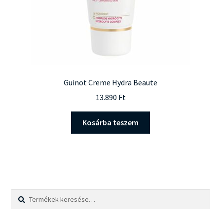
Guinot Creme Hydra Beaute
13.890
Ft
Kosárba teszem
Keresés
Keresés
a
következőre: