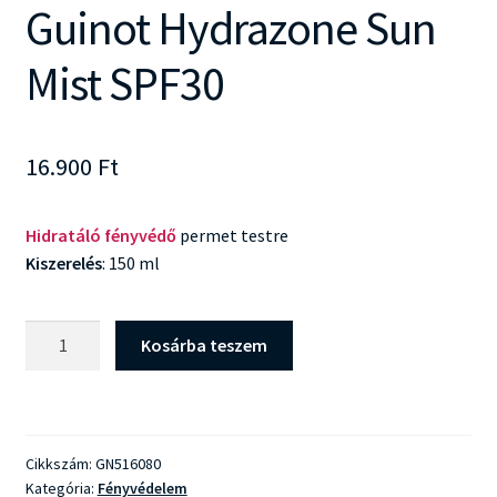
Guinot Hydrazone Sun
Mist SPF30
16.900
Ft
Hidratáló fényvédő
permet testre
Kiszerelés
: 150 ml
Guinot
Kosárba teszem
Hydrazone
Sun
Mist
SPF30
Cikkszám:
GN516080
mennyiség
Kategória:
Fényvédelem