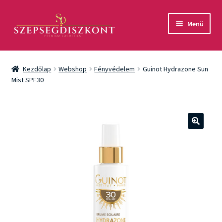
Ugrás
Kilépés
Menü
a
a
navigációhoz
tartalomba
Akció
Kezdőlap
Webshop
Fényvédelem
Guinot Hydrazone Sun
Csomagok
Mist SPF30
Arcápolás
Testápolás
🔍
Fényvédelem
Férfiaknak
Márkák