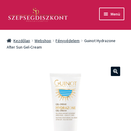
Ugrás
Kilépés
Menü
a
a
navigációhoz
tartalomba
Akció
Kezdőlap
Webshop
Fényvédelem
Guinot Hydrazone
Csomagok
After Sun Gel-Cream
Arcápolás
Testápolás
🔍
Fényvédelem
Férfiaknak
Márkák