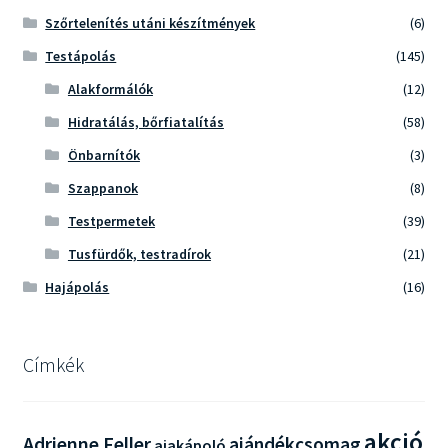
Szőrtelenítés utáni készítmények
(6)
Testápolás
(145)
Alakformálók
(12)
Hidratálás, bőrfiatalítás
(58)
Önbarnítók
(3)
Szappanok
(8)
Testpermetek
(39)
Tusfürdők, testradírok
(21)
Hajápolás
(16)
Címkék
akció
Adrienne Feller
ajándékcsomag
ajakápoló