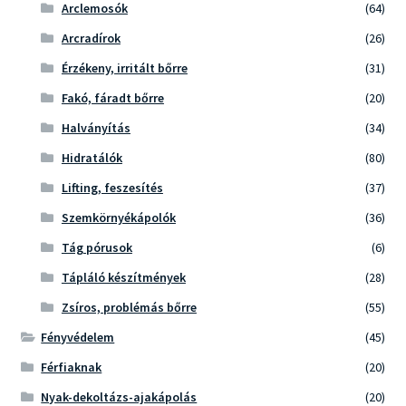
Arclemosók
(64)
Arcradírok
(26)
Érzékeny, irritált bőrre
(31)
Fakó, fáradt bőrre
(20)
Halványítás
(34)
Hidratálók
(80)
Lifting, feszesítés
(37)
Szemkörnyékápolók
(36)
Tág pórusok
(6)
Tápláló készítmények
(28)
Zsíros, problémás bőrre
(55)
Fényvédelem
(45)
Férfiaknak
(20)
Nyak-dekoltázs-ajakápolás
(20)