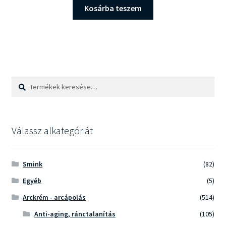
was:
is:
Kosárba teszem
14.490 Ft.
13.490 Ft.
Keresés
Keresés
a
következőre:
Válassz alkategóriát
Smink
(82)
Egyéb
(5)
Arckrém - arcápolás
(514)
Anti-aging, ránctalanítás
(105)