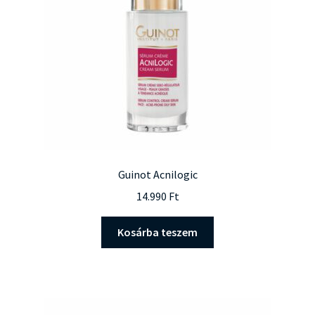
Guinot Acnilogic
14.990
Ft
Kosárba teszem