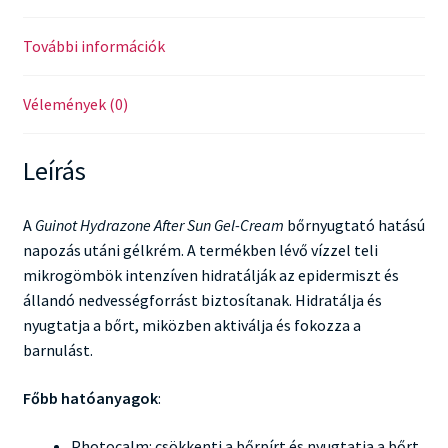
További információk
Vélemények (0)
Leírás
A
Guinot Hydrazone After Sun Gel-Cream
bőrnyugtató hatású
napozás utáni gélkrém. A termékben lévő vízzel teli
mikrogömbök intenzíven hidratálják az epidermiszt és
állandó nedvességforrást biztosítanak. Hidratálja és
nyugtatja a bőrt, miközben aktiválja és fokozza a
barnulást.
Főbb hatóanyagok
:
Photocalm: csökkenti a bőrpírt és nyugtatja a bőrt