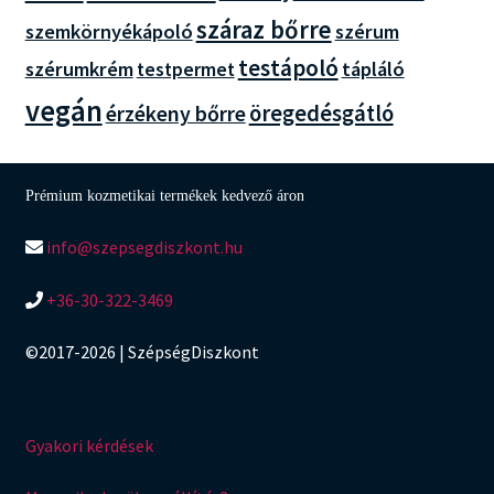
száraz bőrre
szemkörnyékápoló
szérum
testápoló
szérumkrém
tápláló
testpermet
vegán
érzékeny bőrre
öregedésgátló
Prémium kozmetikai termékek kedvező áron
info@szepsegdiszkont.hu
+36-30-322-3469
©2017-2026 | SzépségDiszkont
Gyakori kérdések