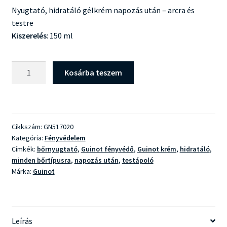
Nyugtató, hidratáló gélkrém napozás után – arcra és
testre
Kiszerelés
: 150 ml
Guinot
Kosárba teszem
Hydrazone
After
Sun
Gel-
Cikkszám:
GN517020
Cream
Kategória:
Fényvédelem
mennyiség
Címkék:
bőrnyugtató
,
Guinot fényvédő
,
Guinot krém
,
hidratáló
,
minden bőrtípusra
,
napozás után
,
testápoló
Márka:
Guinot
Leírás