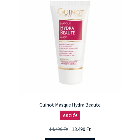
Guinot Masque Hydra Beaute
AKCIÓ!
Original
Current
14.490
Ft
13.490
Ft
price
price