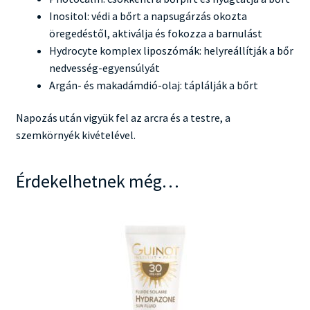
Inositol: védi a bőrt a napsugárzás okozta
öregedéstől, aktiválja és fokozza a barnulást
Hydrocyte komplex liposzómák: helyreállítják a bőr
nedvesség-egyensúlyát
Argán- és makadámdió-olaj: táplálják a bőrt
Napozás után vigyük fel az arcra és a testre, a
szemkörnyék kivételével.
Érdekelhetnek még…