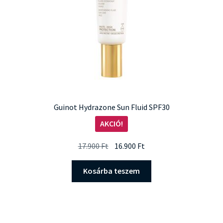
Guinot Hydrazone Sun Fluid SPF30
AKCIÓ!
Original
Current
17.900
Ft
16.900
Ft
price
price
was:
is:
Kosárba teszem
17.900 Ft.
16.900 Ft.