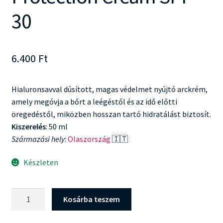
30
6.400
Ft
Hialuronsavval dúsított, magas védelmet nyújtó arckrém,
amely megóvja a bőrt a leégéstől és az idő előtti
öregedéstől, miközben hosszan tartó hidratálást biztosít.
Kiszerelés
: 50 ml
Származási hely
:
Olaszország
🇮🇹
Készleten
Kiko
Kosárba teszem
Milano
Sun