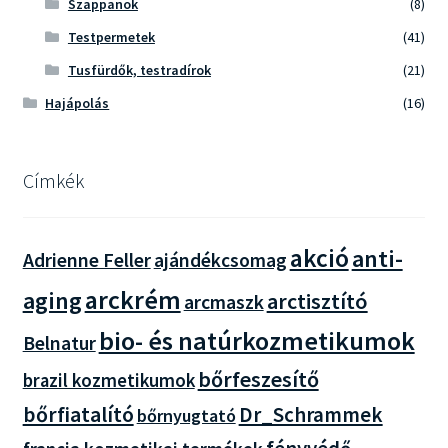
Szappanok
(8)
Testpermetek
(41)
Tusfürdők, testradírok
(21)
Hajápolás
(16)
Címkék
akció
anti-
Adrienne Feller
ajándékcsomag
arckrém
aging
arctisztító
arcmaszk
bio- és natúrkozmetikumok
Belnatur
bőrfeszesítő
brazil kozmetikumok
bőrfiatalító
Dr_Schrammek
bőrnyugtató