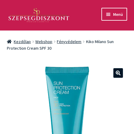
Ugrás
Kilépés
Menü
a
a
navigációhoz
tartalomba
Akció
Kezdőlap
Webshop
Fényvédelem
Kiko Milano Sun
Csomagok
Protection Cream SPF 30
Arcápolás
Testápolás
🔍
Fényvédelem
Férfiaknak
Márkák