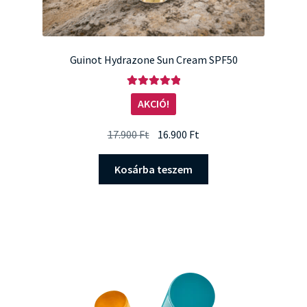
Guinot Hydrazone Sun Cream SPF50
Értékelés:
AKCIÓ!
5.00
/ 5
Original
Current
17.900
Ft
16.900
Ft
price
price
was:
is:
Kosárba teszem
17.900 Ft.
16.900 Ft.