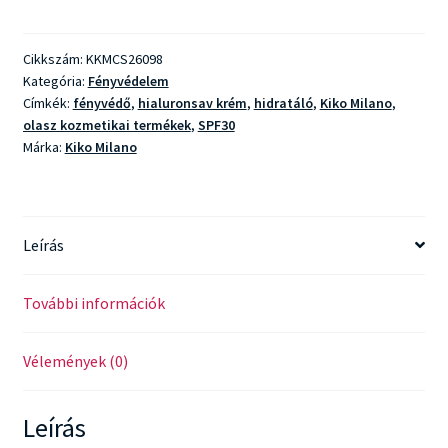
Protection
Cream
Cikkszám:
KKMCS26098
SPF
Kategória:
Fényvédelem
30
Címkék:
fényvédő
,
hialuronsav krém
,
hidratáló
,
Kiko Milano
,
mennyiség
olasz kozmetikai termékek
,
SPF30
Márka:
Kiko Milano
Leírás
További információk
Vélemények (0)
Leírás