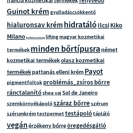
fényvédő
francia kozmetikai termékek
Guinot krém
gyulladáscsökkentő
hidratáló
hialuronsav krém
Ilcsi
Kiko
Milano
magyar kozmetikai
lifting
krémcsomag
minden bőrtípusra
német
termékek
olasz kozmetikai
kozmetikai termékek
Payot
termékek
pattanás elleni krém
problémás_zsíros bőrre
pigmentfoltok
ránctalanító
Sol de Janeiro
shea vaj
száraz bőrre
szemkörnyékápoló
szérum
testápoló
szérumkrém
tápláló
testpermet
vegán
öregedésgátló
érzékeny bőrre