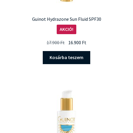
Guinot Hydrazone Sun Fluid SPF30
AKCIÓ!
Original
Current
17.900
Ft
16.900
Ft
price
price
was:
is:
Kosárba teszem
17.900 Ft.
16.900 Ft.