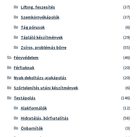
Lifting, feszesítés
(37)
Szemkörnyékápolók
(37)
Tág pórusok
(6)
Tápláló készítmények
(29)
Zsíros, problémás bőrre
(55)
Fényvédelem
(46)
Férfiaknak
(20)
Nyak-dekoltázs-ajakápolás
(20)
Szőrtelenítés utáni készítmények
(6)
Testápolás
(146)
Alakformálók
(12)
Hidratálás, bőrfiatalítás
(58)
Önbarnítók
(3)