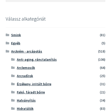
a
következőre:
Válassz alkategóriát
Smink
(81)
Egyéb
(5)
Arckrém - arcápolás
(518)
Anti-aging, ránctalanítás
(106)
Arclemosók
(64)
Arcradírok
(25)
Érzékeny, irritált bőrre
(31)
Fakó, fáradt bőrre
(21)
Halványítás
(34)
Hidratálók
(83)