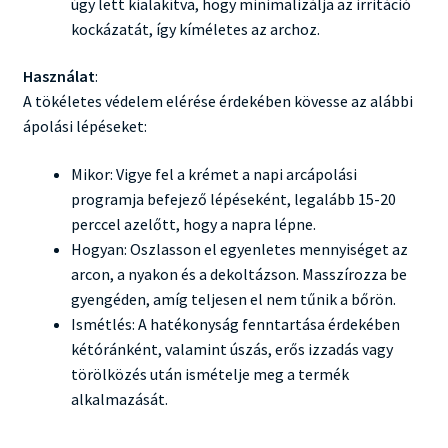
úgy lett kialakítva, hogy minimalizálja az irritáció
kockázatát, így kíméletes az archoz.
Használat
:
A tökéletes védelem elérése érdekében kövesse az alábbi
ápolási lépéseket:
Mikor: Vigye fel a krémet a napi arcápolási
programja befejező lépéseként, legalább 15-20
perccel azelőtt, hogy a napra lépne.
Hogyan: Oszlasson el egyenletes mennyiséget az
arcon, a nyakon és a dekoltázson. Masszírozza be
gyengéden, amíg teljesen el nem tűnik a bőrön.
Ismétlés: A hatékonyság fenntartása érdekében
kétóránként, valamint úszás, erős izzadás vagy
törölközés után ismételje meg a termék
alkalmazását.