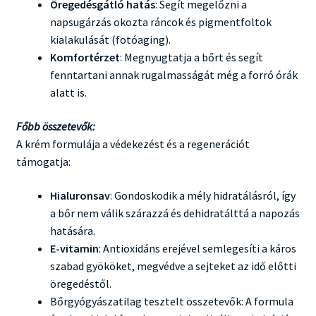
Öregedésgátló hatás
: Segít megelőzni a
napsugárzás okozta ráncok és pigmentfoltok
kialakulását (fotóaging).
Komfortérzet
: Megnyugtatja a bőrt és segít
fenntartani annak rugalmasságát még a forró órák
alatt is.
Főbb összetevők:
A krém formulája a védekezést és a regenerációt
támogatja:
Hialuronsav
: Gondoskodik a mély hidratálásról, így
a bőr nem válik szárazzá és dehidratálttá a napozás
hatására.
E-vitamin
: Antioxidáns erejével semlegesíti a káros
szabad gyököket, megvédve a sejteket az idő előtti
öregedéstől.
Bőrgyógyászatilag tesztelt összetevők: A formula