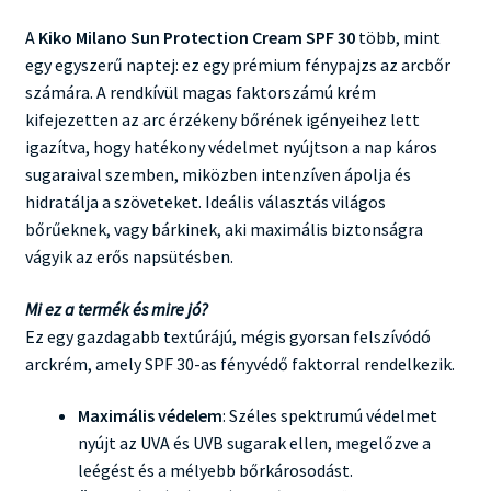
A
Kiko Milano Sun Protection Cream SPF 30
több, mint
egy egyszerű naptej: ez egy prémium fénypajzs az arcbőr
számára. A rendkívül magas faktorszámú krém
kifejezetten az arc érzékeny bőrének igényeihez lett
igazítva, hogy hatékony védelmet nyújtson a nap káros
sugaraival szemben, miközben intenzíven ápolja és
hidratálja a szöveteket. Ideális választás világos
bőrűeknek, vagy bárkinek, aki maximális biztonságra
vágyik az erős napsütésben.
Mi ez a termék és mire jó?
Ez egy gazdagabb textúrájú, mégis gyorsan felszívódó
arckrém, amely SPF 30-as fényvédő faktorral rendelkezik.
Maximális védelem
: Széles spektrumú védelmet
nyújt az UVA és UVB sugarak ellen, megelőzve a
leégést és a mélyebb bőrkárosodást.