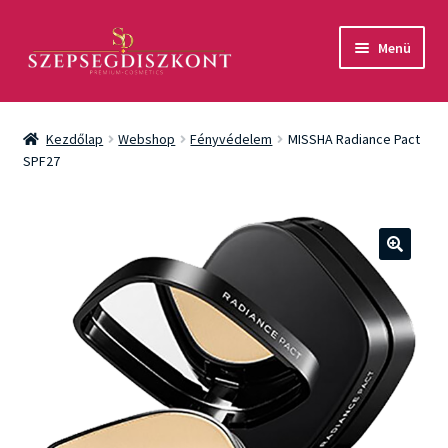
Ugrás
Kilépés
Menü
a
a
navigációhoz
tartalomba
Akció
Kezdőlap
Webshop
Fényvédelem
MISSHA Radiance Pact
Csomagok
SPF27
Arcápolás
Testápolás
🔍
Fényvédelem
Férfiaknak
Márkák