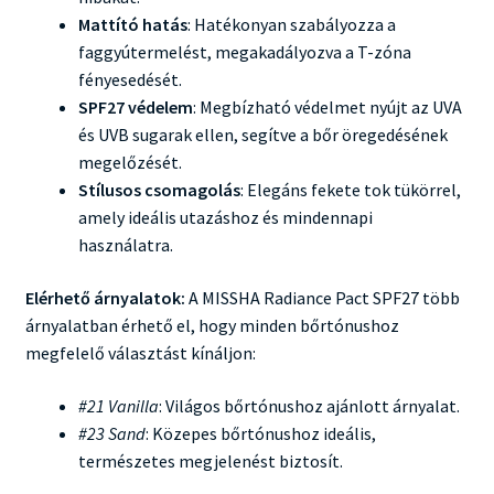
Mattító hatás
: Hatékonyan szabályozza a
faggyútermelést, megakadályozva a T-zóna
fényesedését.
SPF27 védelem
: Megbízható védelmet nyújt az UVA
és UVB sugarak ellen, segítve a bőr öregedésének
megelőzését.
Stílusos csomagolás
: Elegáns fekete tok tükörrel,
amely ideális utazáshoz és mindennapi
használatra.
Elérhető árnyalatok:
A MISSHA Radiance Pact SPF27 több
árnyalatban érhető el, hogy minden bőrtónushoz
megfelelő választást kínáljon:
#21 Vanilla
: Világos bőrtónushoz ajánlott árnyalat.
#23 Sand
: Közepes bőrtónushoz ideális,
természetes megjelenést biztosít.