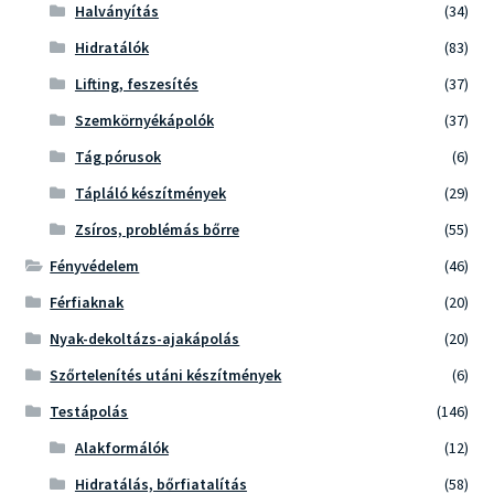
Halványítás
(34)
Hidratálók
(83)
Lifting, feszesítés
(37)
Szemkörnyékápolók
(37)
Tág pórusok
(6)
Tápláló készítmények
(29)
Zsíros, problémás bőrre
(55)
Fényvédelem
(46)
Férfiaknak
(20)
Nyak-dekoltázs-ajakápolás
(20)
Szőrtelenítés utáni készítmények
(6)
Testápolás
(146)
Alakformálók
(12)
Hidratálás, bőrfiatalítás
(58)