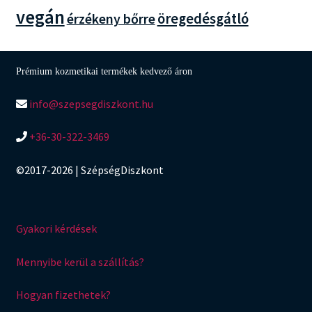
vegán
öregedésgátló
érzékeny bőrre
Prémium kozmetikai termékek kedvező áron
info@szepsegdiszkont.hu
+36-30-322-3469
©2017-2026 | SzépségDiszkont
Gyakori kérdések
Mennyibe kerül a szállítás?
Hogyan fizethetek?