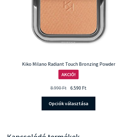
Kiko Milano Radiant Touch Bronzing Powder
AKCIÓ!
Original
Current
8.990
Ft
6.590
Ft
price
price
Ennek
was:
is:
Opciók választása
a
8.990 Ft.
6.590 Ft.
terméknek
több
variációja
Kapcsolódó termékek