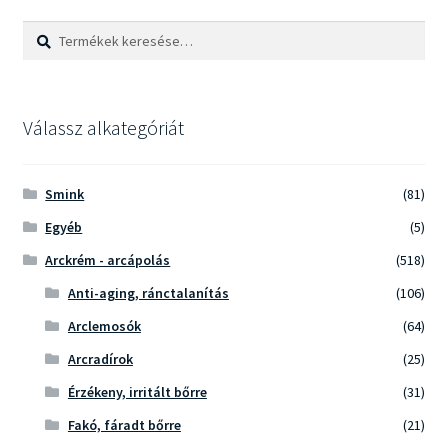
Keresés
Keresés
a
következőre:
Válassz alkategóriát
Smink
(81)
Egyéb
(5)
Arckrém - arcápolás
(518)
Anti-aging, ránctalanítás
(106)
Arclemosók
(64)
Arcradírok
(25)
Érzékeny, irritált bőrre
(31)
Fakó, fáradt bőrre
(21)