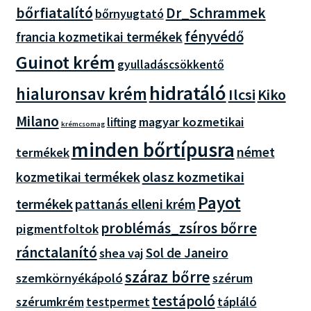
bőrfiatalító
Dr_Schrammek
bőrnyugtató
fényvédő
francia kozmetikai termékek
Guinot krém
gyulladáscsökkentő
hidratáló
hialuronsav krém
Ilcsi
Kiko
Milano
magyar kozmetikai
lifting
krémcsomag
minden bőrtípusra
német
termékek
olasz kozmetikai
kozmetikai termékek
Payot
termékek
pattanás elleni krém
problémás_zsíros bőrre
pigmentfoltok
ránctalanító
Sol de Janeiro
shea vaj
száraz bőrre
szemkörnyékápoló
szérum
testápoló
szérumkrém
tápláló
testpermet