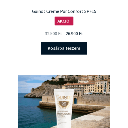
Guinot Creme Pur Confort SPF15
AKCIÓ!
Original
Current
32.500
Ft
26.900
Ft
price
price
was:
is:
Kosárba teszem
32.500 Ft.
26.900 Ft.