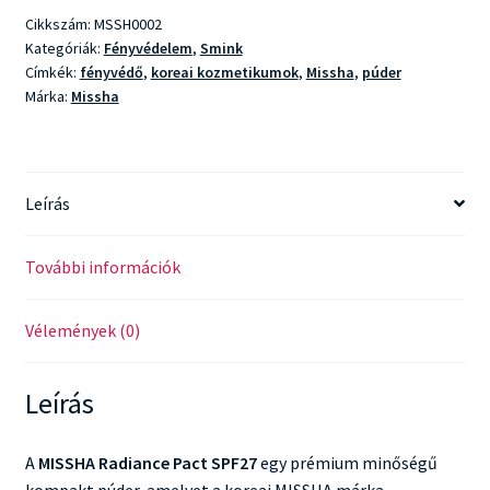
Cikkszám:
MSSH0002
Kategóriák:
Fényvédelem
,
Smink
Címkék:
fényvédő
,
koreai kozmetikumok
,
Missha
,
púder
Márka:
Missha
Leírás
További információk
Vélemények (0)
Leírás
A
MISSHA Radiance Pact SPF27
egy prémium minőségű