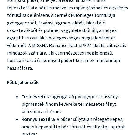
kompakt púder, amelyet a koreai MISSHA márka
fejlesztett ki a bőr természetes ragyogásának és egységes
tónusának elérésére. A termék különleges formulája
gyöngyporból, ásványi pigmentekből, hidratáló
összetevőkből és polimer vegyületekből áll, amelyek
együtt biztosítják a bőr egészséges megjelenését és
védelmét. A MISSHA Radiance Pact SPF27 ideális választás
mindazok számára, akik természetes megjelenésű,
hosszan tartó és könnyed púdert keresnek mindennapi
használatra.
Főbb jellemzők
Természetes ragyogás
: A gyöngypor és ásványi
pigmentek finom keveréke természetes fényt
kölcsönöz a bőrnek.
Könnyű textúra
: A púder súlytalan réteget képez,
amely kiegyenlíti a bőr tónusát és elfedi az apróbb
hibákat.