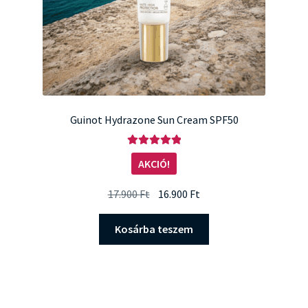
Guinot Hydrazone Sun Cream SPF50
Értékelés:
AKCIÓ!
5.00
/ 5
Original
Current
17.900
Ft
16.900
Ft
price
price
was:
is:
Kosárba teszem
17.900 Ft.
16.900 Ft.