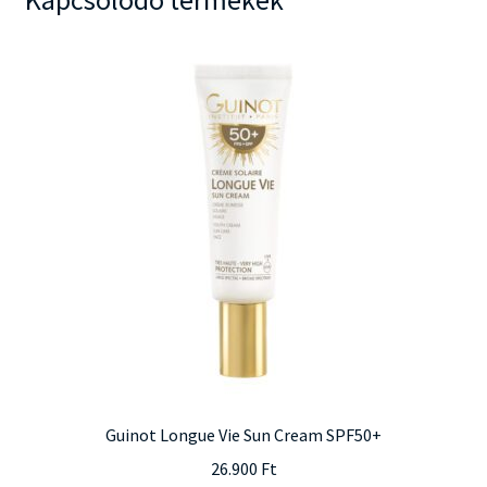
van.
A
változatok
a
termékoldalon
választhatók
ki
Guinot Longue Vie Sun Cream SPF50+
26.900
Ft