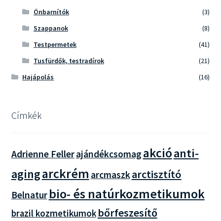
Önbarnítók
(3)
Szappanok
(8)
Testpermetek
(41)
Tusfürdők, testradírok
(21)
Hajápolás
(16)
Címkék
akció
anti-
Adrienne Feller
ajándékcsomag
arckrém
aging
arctisztító
arcmaszk
bio- és natúrkozmetikumok
Belnatur
bőrfeszesítő
brazil kozmetikumok