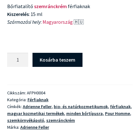
Bőrfiatalító
szemránckrém
férfiaknak
Kiszerelés
: 15 ml
Származási hely
:
Magyarország
🇭🇺
Adrienne
Kosárba teszem
Feller
Pour
Homme
Szemránckrém
Cikkszám:
AFPH0004
mennyiség
Kategória:
Férfiaknak
Címkék:
Adrienne Feller
,
bio- és natúrkozmetikumok
,
férfiaknak
,
magyar kozmetikai termékek
,
minden bőrtípusra
,
Pour Homme
,
szemkörnyékápoló
,
szemránckrém
Márka:
Adrienne Feller