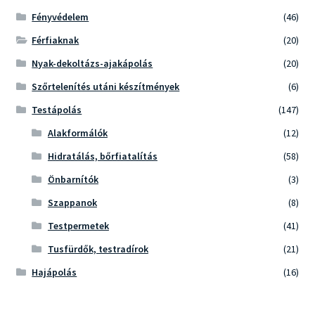
Fényvédelem
(46)
Férfiaknak
(20)
Nyak-dekoltázs-ajakápolás
(20)
Szőrtelenítés utáni készítmények
(6)
Testápolás
(147)
Alakformálók
(12)
Hidratálás, bőrfiatalítás
(58)
Önbarnítók
(3)
Szappanok
(8)
Testpermetek
(41)
Tusfürdők, testradírok
(21)
Hajápolás
(16)