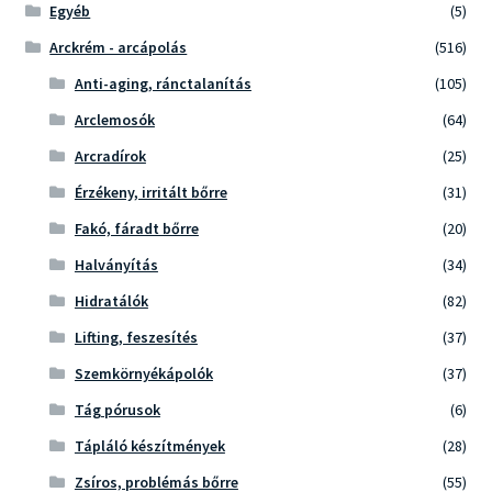
Egyéb
(5)
Arckrém - arcápolás
(516)
Anti-aging, ránctalanítás
(105)
Arclemosók
(64)
Arcradírok
(25)
Érzékeny, irritált bőrre
(31)
Fakó, fáradt bőrre
(20)
Halványítás
(34)
Hidratálók
(82)
Lifting, feszesítés
(37)
Szemkörnyékápolók
(37)
Tág pórusok
(6)
Tápláló készítmények
(28)
Zsíros, problémás bőrre
(55)