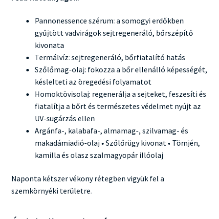
Pannonessence szérum: a somogyi erdőkben
gyűjtött vadvirágok sejtregeneráló, bőrszépítő
kivonata
Termálvíz: sejtregeneráló, bőrfiatalító hatás
Szőlőmag-olaj: fokozza a bőr ellenálló képességét,
késlelteti az öregedési folyamatot
Homoktövisolaj: regenerálja a sejteket, feszesíti és
fiatalítja a bőrt és természetes védelmet nyújt az
UV-sugárzás ellen
Argánfa-, kalabafa-, almamag-, szilvamag- és
makadámiadió-olaj • Szőlőrügy kivonat • Tömjén,
kamilla és olasz szalmagyopár illóolaj
Naponta kétszer vékony rétegben vigyük fel a
szemkörnyéki területre.