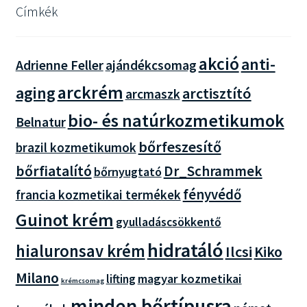
Címkék
akció
anti-
Adrienne Feller
ajándékcsomag
arckrém
aging
arctisztító
arcmaszk
bio- és natúrkozmetikumok
Belnatur
bőrfeszesítő
brazil kozmetikumok
bőrfiatalító
Dr_Schrammek
bőrnyugtató
fényvédő
francia kozmetikai termékek
Guinot krém
gyulladáscsökkentő
hidratáló
hialuronsav krém
Ilcsi
Kiko
Milano
magyar kozmetikai
lifting
krémcsomag
minden bőrtípusra