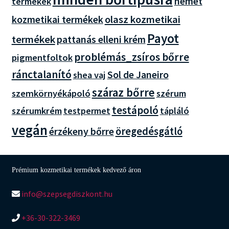
német
termékek
olasz kozmetikai
kozmetikai termékek
Payot
termékek
pattanás elleni krém
problémás_zsíros bőrre
pigmentfoltok
ránctalanító
Sol de Janeiro
shea vaj
száraz bőrre
szemkörnyékápoló
szérum
testápoló
szérumkrém
testpermet
tápláló
vegán
öregedésgátló
érzékeny bőrre
Prémium kozmetikai termékek kedvező áron
info@szepsegdiszkont.hu
+36-30-322-3469