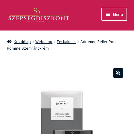
Ugrás
Kilépés
Menü
a
a
navigációhoz
tartalomba
Akció
Kezdőlap
Webshop
Férfiaknak
Adrienne Feller Pour
Csomagok
Homme Szemránckrém
Arcápolás
Testápolás
🔍
Fényvédelem
Férfiaknak
Márkák