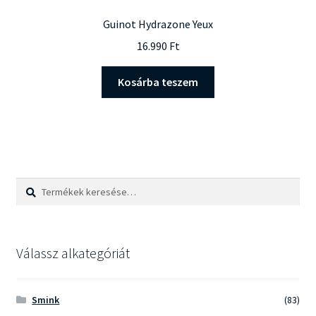
Guinot Hydrazone Yeux
16.990
Ft
Kosárba teszem
Keresés
Keresés
a
következőre:
Válassz alkategóriát
Smink
(83)