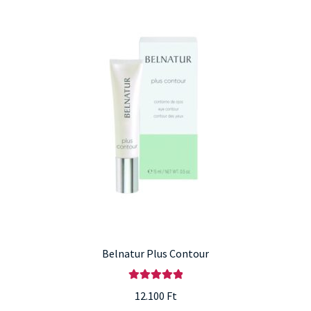
Belnatur Plus Contour
Értékelés:
12.100
Ft
5.00
/ 5