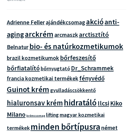
akció
anti-
Adrienne Feller
ajándékcsomag
arckrém
aging
arctisztító
arcmaszk
bio- és natúrkozmetikumok
Belnatur
bőrfeszesítő
brazil kozmetikumok
bőrfiatalító
Dr_Schrammek
bőrnyugtató
fényvédő
francia kozmetikai termékek
Guinot krém
gyulladáscsökkentő
hidratáló
hialuronsav krém
Ilcsi
Kiko
Milano
magyar kozmetikai
lifting
krémcsomag
minden bőrtípusra
német
termékek