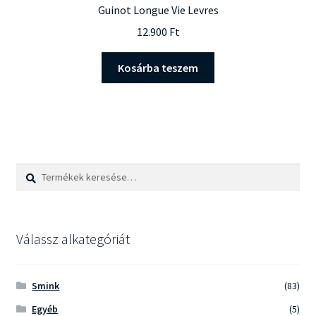
Guinot Longue Vie Levres
12.900
Ft
Kosárba teszem
Keresés
Keresés
a
következőre:
Válassz alkategóriát
Smink
(83)
Egyéb
(5)