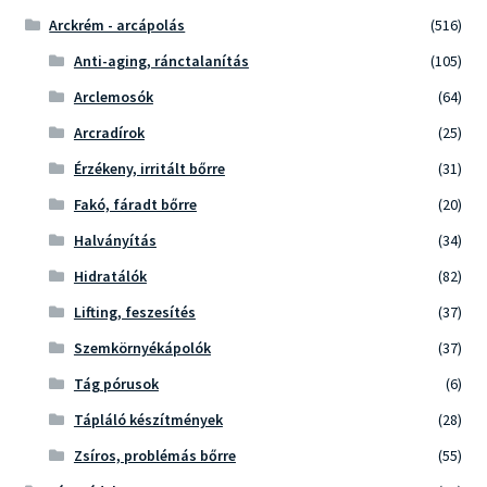
Arckrém - arcápolás
(516)
Anti-aging, ránctalanítás
(105)
Arclemosók
(64)
Arcradírok
(25)
Érzékeny, irritált bőrre
(31)
Fakó, fáradt bőrre
(20)
Halványítás
(34)
Hidratálók
(82)
Lifting, feszesítés
(37)
Szemkörnyékápolók
(37)
Tág pórusok
(6)
Tápláló készítmények
(28)
Zsíros, problémás bőrre
(55)