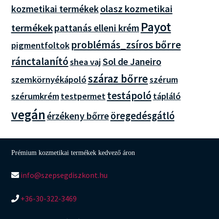
olasz kozmetikai
kozmetikai termékek
Payot
termékek
pattanás elleni krém
problémás_zsíros bőrre
pigmentfoltok
ránctalanító
Sol de Janeiro
shea vaj
száraz bőrre
szemkörnyékápoló
szérum
testápoló
szérumkrém
testpermet
tápláló
vegán
öregedésgátló
érzékeny bőrre
Prémium kozmetikai termékek kedvező áron
info@szepsegdiszkont.hu
+36-30-322-3469