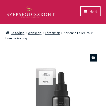
Ugrás
Kilépés
Menü
a
a
navigációhoz
tartalomba
Akció
Kezdőlap
Webshop
Férfiaknak
Adrienne Feller Pour
Csomagok
Homme Arcolaj
Arcápolás
Testápolás
🔍
Fényvédelem
Férfiaknak
Márkák