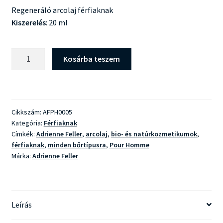
Regeneráló arcolaj férfiaknak
Kiszerelés
: 20 ml
Adrienne
Kosárba teszem
Feller
Pour
Homme
Arcolaj
Cikkszám:
AFPH0005
mennyiség
Kategória:
Férfiaknak
Címkék:
Adrienne Feller
,
arcolaj
,
bio- és natúrkozmetikumok
,
férfiaknak
,
minden bőrtípusra
,
Pour Homme
Márka:
Adrienne Feller
Leírás