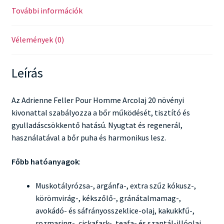
További információk
Vélemények (0)
Leírás
Az Adrienne Feller Pour Homme Arcolaj 20 növényi
kivonattal szabályozza a bőr működését, tisztító és
gyulladáscsökkentő hatású. Nyugtat és regenerál,
használatával a bőr puha és harmonikus lesz.
Főbb hatóanyagok
:
Muskotályrózsa-, argánfa-, extra szűz kókusz-,
körömvirág-, kékszőlő-, gránátalmamag-,
avokádó- és sáfrányosszeklice-olaj, kakukkfű-,
rozmaring-, cickafark-, teafa- és szantál-illóolaj