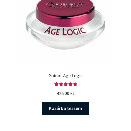
Guinot Age Logic
Értékelés:
42.900
Ft
5.00
/ 5
Kosárba teszem