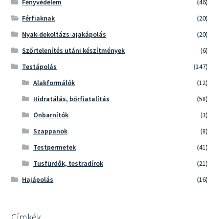
Fényvédelem
(46)
Férfiaknak
(20)
Nyak-dekoltázs-ajakápolás
(20)
Szőrtelenítés utáni készítmények
(6)
Testápolás
(147)
Alakformálók
(12)
Hidratálás, bőrfiatalítás
(58)
Önbarnítók
(3)
Szappanok
(8)
Testpermetek
(41)
Tusfürdők, testradírok
(21)
Hajápolás
(16)
Címkék