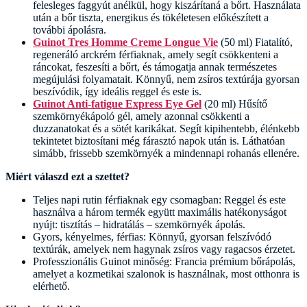
felesleges faggyút anélkül, hogy kiszárítaná a bőrt. Használata
után a bőr tiszta, energikus és tökéletesen előkészített a
további ápolásra.
Guinot Tres Homme Creme Longue Vie
(50 ml) Fiatalító,
regeneráló arckrém férfiaknak, amely segít csökkenteni a
ráncokat, feszesíti a bőrt, és támogatja annak természetes
megújulási folyamatait. Könnyű, nem zsíros textúrája gyorsan
beszívódik, így ideális reggel és este is.
Guinot Anti-fatigue Express Eye Gel
(20 ml) Hűsítő
szemkörnyékápoló gél, amely azonnal csökkenti a
duzzanatokat és a sötét karikákat. Segít kipihentebb, élénkebb
tekintetet biztosítani még fárasztó napok után is. Láthatóan
simább, frissebb szemkörnyék a mindennapi rohanás ellenére.
Miért válaszd ezt a szettet?
Teljes napi rutin férfiaknak egy csomagban: Reggel és este
használva a három termék együtt maximális hatékonyságot
nyújt: tisztítás – hidratálás – szemkörnyék ápolás.
Gyors, kényelmes, férfias: Könnyű, gyorsan felszívódó
textúrák, amelyek nem hagynak zsíros vagy ragacsos érzetet.
Professzionális Guinot minőség: Francia prémium bőrápolás,
amelyet a kozmetikai szalonok is használnak, most otthonra is
elérhető.