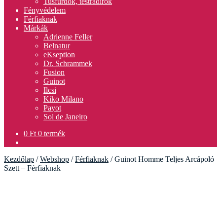
Tusfürdők, testradírok
Fényvédelem
Férfiaknak
Márkák
Adrienne Feller
Belnatur
eKseption
Dr. Schrammek
Fusion
Guinot
Ilcsi
Kiko Milano
Payot
Sol de Janeiro
0
Ft
0 termék
Kezdőlap
/
Webshop
/
Férfiaknak
/
Guinot Homme Teljes Arcápoló
Szett – Férfiaknak