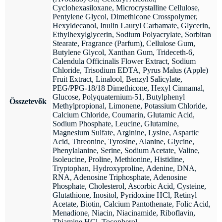
Cyclohexasiloxane, Microcrystalline Cellulose,
Pentylene Glycol, Dimethicone Crosspolymer,
Hexyldecanol, Inulin Lauryl Carbamate, Glycerin,
Ethylhexylglycerin, Sodium Polyacrylate, Sorbitan
Stearate, Fragrance (Parfum), Cellulose Gum,
Butylene Glycol, Xanthan Gum, Trideceth-6,
Calendula Officinalis Flower Extract, Sodium
Chloride, Trisodium EDTA, Pyrus Malus (Apple)
Fruit Extract, Linalool, Benzyl Salicylate,
PEG/PPG-18/18 Dimethicone, Hexyl Cinnamal,
Glucose, Polyquaternium-51, Butylphenyl
Összetevők
Methylpropional, Limonene, Potassium Chloride,
Calcium Chloride, Coumarin, Glutamic Acid,
Sodium Phosphate, Leucine, Glutamine,
Magnesium Sulfate, Arginine, Lysine, Aspartic
Acid, Threonine, Tyrosine, Alanine, Glycine,
Phenylalanine, Serine, Sodium Acetate, Valine,
Isoleucine, Proline, Methionine, Histidine,
Tryptophan, Hydroxyproline, Adenine, DNA,
RNA, Adenosine Triphosphate, Adenosine
Phosphate, Cholesterol, Ascorbic Acid, Cysteine,
Glutathione, Inositol, Pyridoxine HCl, Retinyl
Acetate, Biotin, Calcium Pantothenate, Folic Acid,
Menadione, Niacin, Niacinamide, Riboflavin,
Thiamine HCl, Tocopherol