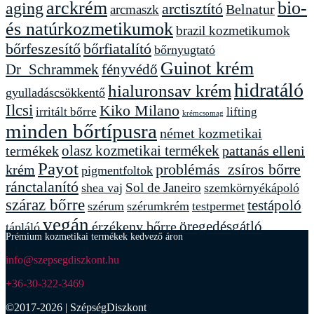
arckrém
bio-
aging
arctisztító
arcmaszk
Belnatur
és natúrkozmetikumok
brazil kozmetikumok
bőrfeszesítő
bőrfiatalító
bőrnyugtató
Guinot krém
Dr_Schrammek
fényvédő
hidratáló
hialuronsav krém
gyulladáscsökkentő
Ilcsi
Kiko Milano
lifting
irritált bőrre
krémcsomag
minden bőrtípusra
német kozmetikai
termékek
olasz kozmetikai termékek
pattanás elleni
Payot
problémás_zsíros bőrre
krém
pigmentfoltok
ránctalanító
Sol de Janeiro
shea vaj
szemkörnyékápoló
száraz bőrre
testápoló
szérum
szérumkrém
testpermet
vegán
érzékeny bőrre
öregedésgátló
tápláló
Prémium kozmetikai termékek kedvező áron
info@szepsegdiszkont.hu
+36-30-322-3469
©2017-2026 | SzépségDiszkont