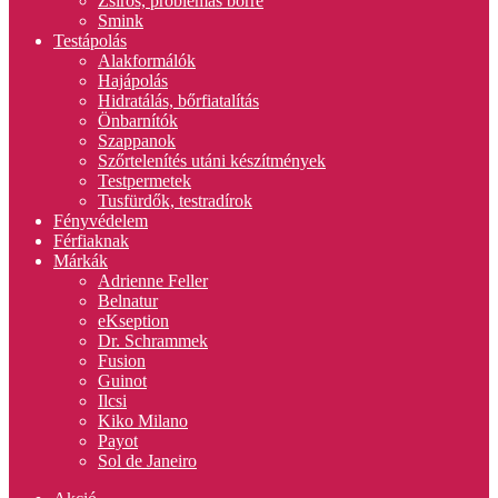
Zsíros, problémás bőrre
Smink
Testápolás
Alakformálók
Hajápolás
Hidratálás, bőrfiatalítás
Önbarnítók
Szappanok
Szőrtelenítés utáni készítmények
Testpermetek
Tusfürdők, testradírok
Fényvédelem
Férfiaknak
Márkák
Adrienne Feller
Belnatur
eKseption
Dr. Schrammek
Fusion
Guinot
Ilcsi
Kiko Milano
Payot
Sol de Janeiro