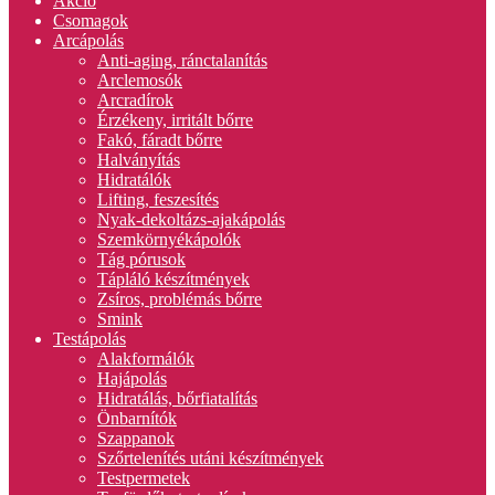
Akció
Csomagok
Arcápolás
Anti-aging, ránctalanítás
Arclemosók
Arcradírok
Érzékeny, irritált bőrre
Fakó, fáradt bőrre
Halványítás
Hidratálók
Lifting, feszesítés
Nyak-dekoltázs-ajakápolás
Szemkörnyékápolók
Tág pórusok
Tápláló készítmények
Zsíros, problémás bőrre
Smink
Testápolás
Alakformálók
Hajápolás
Hidratálás, bőrfiatalítás
Önbarnítók
Szappanok
Szőrtelenítés utáni készítmények
Testpermetek