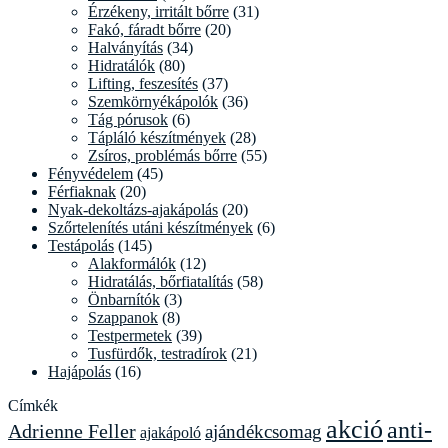
Érzékeny, irritált bőrre
(31)
Fakó, fáradt bőrre
(20)
Halványítás
(34)
Hidratálók
(80)
Lifting, feszesítés
(37)
Szemkörnyékápolók
(36)
Tág pórusok
(6)
Tápláló készítmények
(28)
Zsíros, problémás bőrre
(55)
Fényvédelem
(45)
Férfiaknak
(20)
Nyak-dekoltázs-ajakápolás
(20)
Szőrtelenítés utáni készítmények
(6)
Testápolás
(145)
Alakformálók
(12)
Hidratálás, bőrfiatalítás
(58)
Önbarnítók
(3)
Szappanok
(8)
Testpermetek
(39)
Tusfürdők, testradírok
(21)
Hajápolás
(16)
Címkék
akció
anti-
Adrienne Feller
ajándékcsomag
ajakápoló