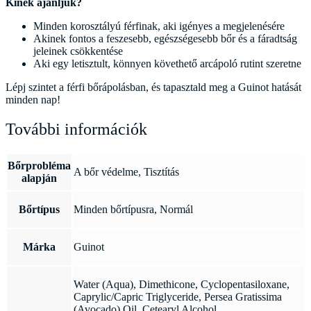
Kinek ajánljuk?
Minden korosztályú férfinak, aki igényes a megjelenésére
Akinek fontos a feszesebb, egészségesebb bőr és a fáradtság
jeleinek csökkentése
Aki egy letisztult, könnyen követhető arcápoló rutint szeretne
Lépj szintet a férfi bőrápolásban, és tapasztald meg a Guinot hatását
minden nap!
További információk
Bőrprobléma
A bőr védelme, Tisztítás
alapján
Bőrtípus
Minden bőrtípusra, Normál
Márka
Guinot
Water (Aqua), Dimethicone, Cyclopentasiloxane,
Caprylic/Capric Triglyceride, Persea Gratissima
(Avocado) Oil, Cetearyl Alcohol,