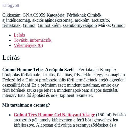
Elfogyott
Cikkszám:
GNACS059
Kategória:
Férfiaknak
Címkék:
ajándékcsomag
,
akciós ajándékcsomag
,
arckrém
,
arctisztító
,
férfiaknak
,
Guinot
,
Guinot krém
,
szemkörnyékápoló
Márka:
Guinot
Leírás
További információk
Vélemények (0)
Leírás
Guinot Homme Teljes Arcápoló Szett
– Férfiaknak: Komplex
bőrápolás férfiaknak: tisztítás, fiatalítás, friss tekintet egy csomagban
Fedezd fel a Guinot professzionális férfi termékeinek erejét egyetlen
összeállításban! Ez a prémium szett mindent tartalmaz, amire egy
férfi bőrének szüksége lehet a mindennapokban: alapos tisztítást,
intenzív fiatalító ápolást és üde, kipihent tekintetet.
Mit tartalmaz a csomag?
Guinot Tres Homme Gel Nettoyant Visage
(150 ml) Frissítő
arctisztító gél, amely kifejezetten a férfi bőr igényeihez lett
kifejlesztve. Alaposan eltávolítja a szennyeződéseket és a