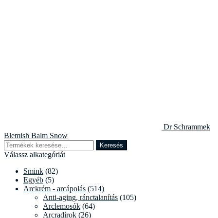
Dr Schrammek
Blemish Balm Snow
Keresés
Keresés
a
Válassz alkategóriát
következőre:
Smink
(82)
Egyéb
(5)
Arckrém - arcápolás
(514)
Anti-aging, ránctalanítás
(105)
Arclemosók
(64)
Arcradírok
(26)