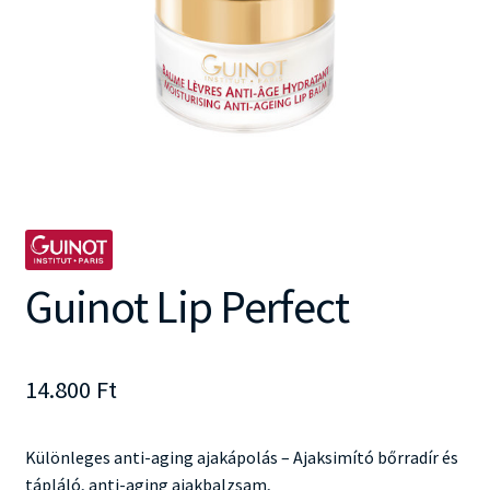
Guinot Lip Perfect
14.800
Ft
Különleges anti-aging ajakápolás – Ajaksimító bőrradír és
tápláló, anti-aging ajakbalzsam,