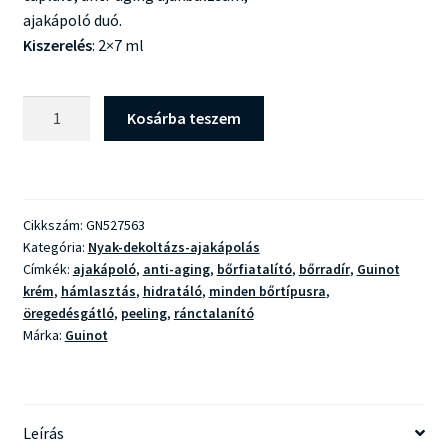
ajakápoló duó.
Kiszerelés
: 2×7 ml
Guinot
Kosárba teszem
Lip
Perfect
mennyiség
Cikkszám:
GN527563
Kategória:
Nyak-dekoltázs-ajakápolás
Címkék:
ajakápoló
,
anti-aging
,
bőrfiatalító
,
bőrradír
,
Guinot
krém
,
hámlasztás
,
hidratáló
,
minden bőrtípusra
,
öregedésgátló
,
peeling
,
ránctalanító
Márka:
Guinot
Leírás