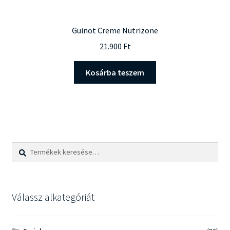
Guinot Creme Nutrizone
21.900
Ft
Kosárba teszem
Keresés
Keresés
a
következőre:
Válassz alkategóriát