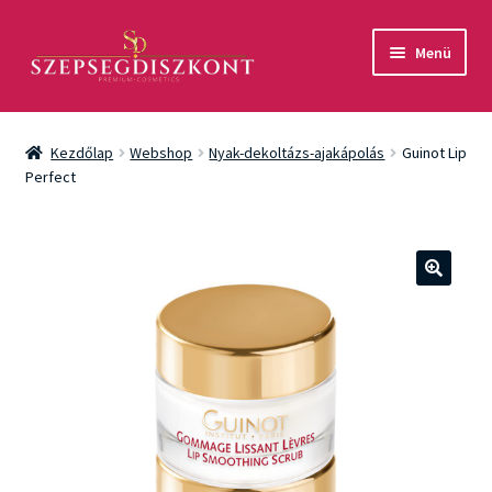
Ugrás
Kilépés
Menü
a
a
navigációhoz
tartalomba
Akció
Kezdőlap
Webshop
Nyak-dekoltázs-ajakápolás
Guinot Lip
Csomagok
Perfect
Arcápolás
Testápolás
🔍
Fényvédelem
Férfiaknak
Márkák