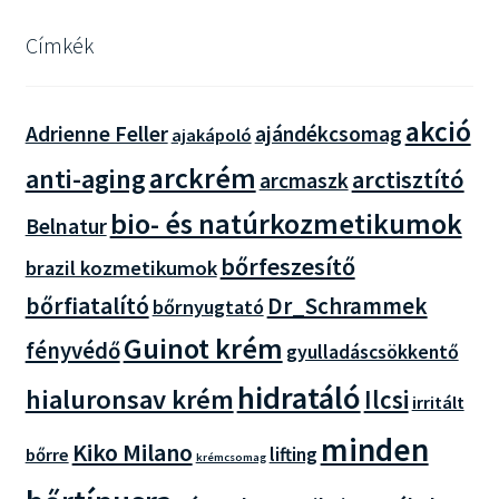
Címkék
akció
Adrienne Feller
ajándékcsomag
ajakápoló
arckrém
anti-aging
arctisztító
arcmaszk
bio- és natúrkozmetikumok
Belnatur
bőrfeszesítő
brazil kozmetikumok
bőrfiatalító
Dr_Schrammek
bőrnyugtató
Guinot krém
fényvédő
gyulladáscsökkentő
hidratáló
hialuronsav krém
Ilcsi
irritált
minden
Kiko Milano
lifting
bőrre
krémcsomag