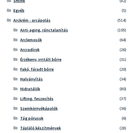
Smink
(82)
Egyéb
(5)
Arckrém - arcápolás
(514)
Anti-aging, ránctalanítás
(105)
Arclemosók
(64)
Arcradírok
(26)
Érzékeny, irritált bőrre
(31)
Fakó, fáradt bőrre
(20)
Halványítás
(34)
Hidratálók
(80)
Lifting, feszesítés
(37)
Szemkörnyékápolók
(36)
Tág pórusok
(6)
Tápláló készítmények
(28)