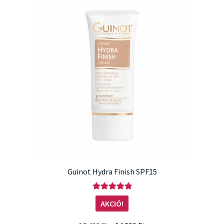
Guinot Hydra Finish SPF15
Értékelés:
AKCIÓ!
5.00
/ 5