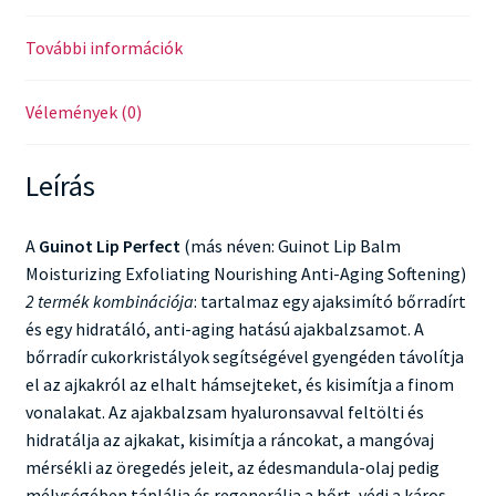
További információk
Vélemények (0)
Leírás
A
Guinot Lip Perfect
(más néven: Guinot Lip Balm
Moisturizing Exfoliating Nourishing Anti-Aging Softening)
2 termék kombinációja
: tartalmaz egy ajaksimító bőrradírt
és egy hidratáló, anti-aging hatású ajakbalzsamot. A
bőrradír cukorkristályok segítségével gyengéden távolítja
el az ajkakról az elhalt hámsejteket, és kisimítja a finom
vonalakat. Az ajakbalzsam hyaluronsavval feltölti és
hidratálja az ajkakat, kisimítja a ráncokat, a mangóvaj
mérsékli az öregedés jeleit, az édesmandula-olaj pedig
mélységében táplálja és regenerálja a bőrt, védi a káros