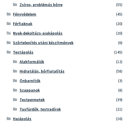
Zsíros, problémás bőrre
(55)
Fényvédelem
(45)
Férfiaknak
(20)
Nyak-dekoltázs-ajakápolás
(20)
Szőrtelenítés utáni készítmények
(6)
Testápolás
(145)
Alakformálók
(12)
Hidratálás, bőrfiatalítás
(58)
Önbarnítók
(3)
Szappanok
(8)
Testpermetek
(39)
Tusfürdők, testradírok
(21)
Hajápolás
(16)