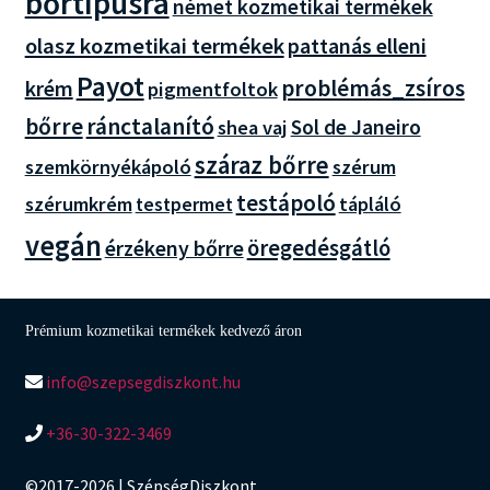
bőrtípusra
német kozmetikai termékek
olasz kozmetikai termékek
pattanás elleni
Payot
problémás_zsíros
krém
pigmentfoltok
bőrre
ránctalanító
Sol de Janeiro
shea vaj
száraz bőrre
szemkörnyékápoló
szérum
testápoló
szérumkrém
tápláló
testpermet
vegán
érzékeny bőrre
öregedésgátló
Prémium kozmetikai termékek kedvező áron
info@szepsegdiszkont.hu
+36-30-322-3469
©2017-2026 | SzépségDiszkont