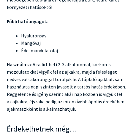
környezeti hatásoktól.
Főbb hatóanyagok
:
Hyaluronsav
Mangóvaj
Édesmandula-olaj
Használata
: A radírt heti 2-3 alkalommal, körkörös
mozdulatokkal vigyük fel az ajkakra, majd a felesleget
nedves vattakoronggal töröljük le. A tápláló ajakbalzsam
használata napi szinten javasolt a tartós hatás érdekében.
Reggelente és igény szerint akár nap közben is vigyük fel
az ajkakra, éjszaka pedig az intenzívebb ápolás érdekében
ajakmaszkként is alkalmazhatjuk.
Érdekelhetnek még…