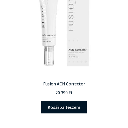
változatok
a
termékoldalon
választhatók
ki
Fusion ACN Corrector
20.390
Ft
Kosárba teszem