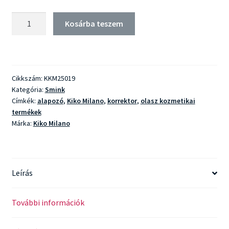
Kiko
Kosárba teszem
Milano
Holiday
Premiere
24h
Cikkszám:
KKM25019
Lasting
Kategória:
Smink
Foundation
Címkék:
alapozó
,
Kiko Milano
,
korrektor
,
olasz kozmetikai
mennyiség
termékek
Márka:
Kiko Milano
Leírás
További információk