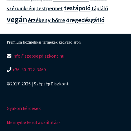
testápoló
szérumkrém
testpermet
tápláló
vegán
öregedésgátló
érzékeny bőrre
Prémium kozmetikai termékek kedvező áron
info@szepsegdiszkont.hu
+36-30-322-3469
©2017-2026 | SzépségDiszkont
Gyakori kérdések
Mennyibe kerül a szállítás?