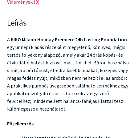
Vélemények (0)
Leírás
A
KIKO Milano Holiday Premiere 24h Lasting Foundation
egy ünnepi kiadás részeként megjelenő, könnyed, mégis
tartós folyékony alapozó, amely akár 24 órás kopás- és
átvitelálló hatást biztosít matt finishel. Bőrön használva
simítja a bőrtónust, elfedi a kisebb hibákat, közepes vagy
magas fedést nyújt, miközben nem nehezíti el az arcbőrt.
A praktikus pumpás üvegcsében található termékhez egy
applikátorszolgaló ecset is tartozik az egyszerű
felvitelhez; mindemellett narancs-fahéjas illattal teszi
különlegessé a használatot.
Fő jellemzők