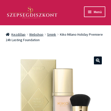
Ugrás
Kilépés
Menü
a
a
navigációhoz
tartalomba
Akció
Kezdőlap
Webshop
Smink
Kiko Milano Holiday Premiere
Csomagok
24h Lasting Foundation
Arcápolás
Testápolás
🔍
Fényvédelem
Férfiaknak
Márkák