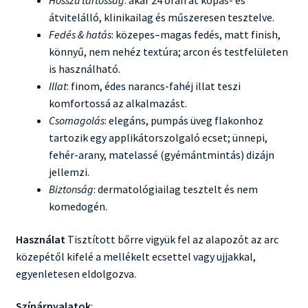
Hosszú tartósság
: akár 24 órán át kopás- és
átvitelálló, klinikailag és műszeresen tesztelve.
Fedés & hatás
: közepes–magas fedés, matt finish,
könnyű, nem nehéz textúra; arcon és testfelületen
is használható.
Illat
: finom, édes narancs-fahéj illat teszi
komfortossá az alkalmazást.
Csomagolás
: elegáns, pumpás üveg flakonhoz
tartozik egy applikátorszolgaló ecset; ünnepi,
fehér-arany, matelassé (gyémántmintás) dizájn
jellemzi.
Biztonság
: dermatológiailag tesztelt és nem
komedogén.
Használat
Tisztított bőrre vigyük fel az alapozót az arc
közepétől kifelé a mellékelt ecsettel vagy ujjakkal,
egyenletesen eldolgozva.
Színárnyalatok
: