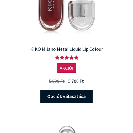
KIKO Milano Metal Liquid Lip Colour
Értékelés:
AKCIÓ!
5.00
/ 5
Original
Current
5.990
Ft
5.700
Ft
price
price
Ennek
was:
is:
Opciók választása
a
5.990 Ft.
5.700 Ft.
terméknek
több
variációja
van.