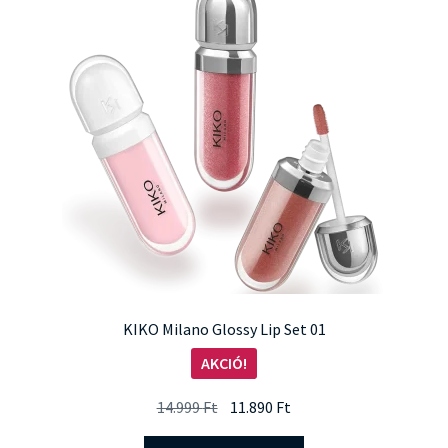
A
változatok
a
termékoldalon
választhatók
ki
KIKO Milano Glossy Lip Set 01
AKCIÓ!
Original
Current
14.999
Ft
11.890
Ft
price
price