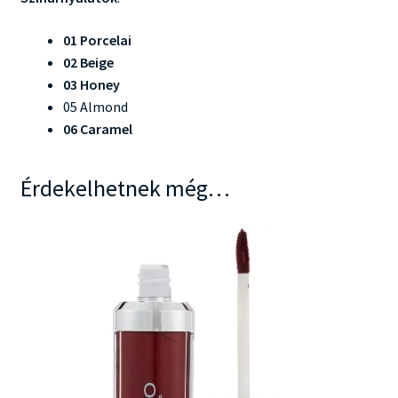
01 Porcelai
02 Beige
03 Honey
05 Almond
06 Caramel
Érdekelhetnek még…