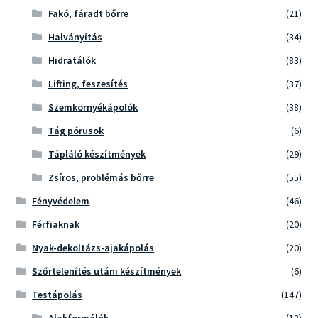
Fakó, fáradt bőrre
(21)
Halványítás
(34)
Hidratálók
(83)
Lifting, feszesítés
(37)
Szemkörnyékápolók
(38)
Tág pórusok
(6)
Tápláló készítmények
(29)
Zsíros, problémás bőrre
(55)
Fényvédelem
(46)
Férfiaknak
(20)
Nyak-dekoltázs-ajakápolás
(20)
Szőrtelenítés utáni készítmények
(6)
Testápolás
(147)
Alakformálók
(12)