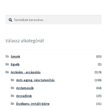
Keresés
Keresés
a
következőre:
Válassz alkategóriát
Smink
(83)
Egyéb
(5)
Arckrém - arcápolás
(519)
Anti-aging, ránctalanítás
(106)
Arclemosók
(64)
Arcradírok
(25)
Érzékeny, irritált bőrre
(31)