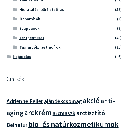
Hidratálás, bőrfiatalítás
(58)
Önbarnítók
(3)
Szappanok
(8)
Testpermetek
(41)
Tusfürdők, testradírok
(21)
Hajápolás
(16)
Címkék
akció
anti-
Adrienne Feller
ajándékcsomag
arckrém
aging
arctisztító
arcmaszk
bio- és natúrkozmetikumok
Belnatur