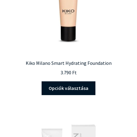
ki
Kiko Milano Smart Hydrating Foundation
3.790
Ft
Ennek
Opciók választása
a
terméknek
több
variációja
van.
A