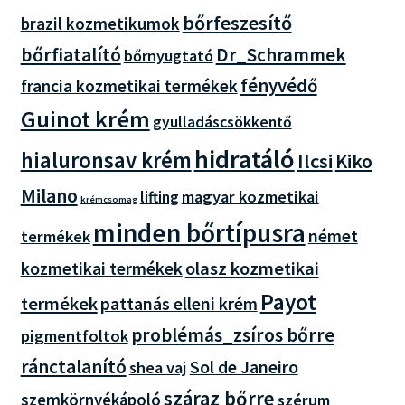
bőrfeszesítő
brazil kozmetikumok
bőrfiatalító
Dr_Schrammek
bőrnyugtató
fényvédő
francia kozmetikai termékek
Guinot krém
gyulladáscsökkentő
hidratáló
hialuronsav krém
Ilcsi
Kiko
Milano
magyar kozmetikai
lifting
krémcsomag
minden bőrtípusra
német
termékek
olasz kozmetikai
kozmetikai termékek
Payot
termékek
pattanás elleni krém
problémás_zsíros bőrre
pigmentfoltok
ránctalanító
Sol de Janeiro
shea vaj
száraz bőrre
szemkörnyékápoló
szérum