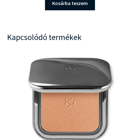
was:
is:
Kosárba teszem
14.999 Ft.
11.890 Ft.
Kapcsolódó termékek