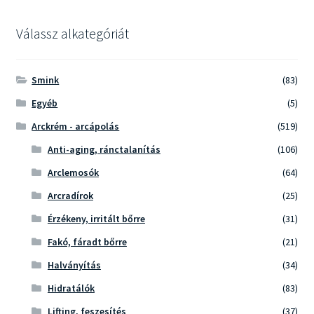
termékoldalon
választhatók
Válassz alkategóriát
ki
Smink
(83)
Egyéb
(5)
Arckrém - arcápolás
(519)
Anti-aging, ránctalanítás
(106)
Arclemosók
(64)
Arcradírok
(25)
Érzékeny, irritált bőrre
(31)
Fakó, fáradt bőrre
(21)
Halványítás
(34)
Hidratálók
(83)
Lifting, feszesítés
(37)