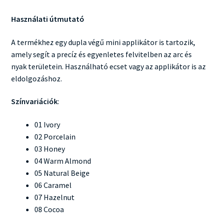
Használati útmutató
A termékhez egy dupla végű mini applikátor is tartozik,
amely segít a precíz és egyenletes felvitelben az arc és
nyak területein. Használható ecset vagy az applikátor is az
eldolgozáshoz.
Színvariációk
:
01 Ivory
02 Porcelain
03 Honey
04 Warm Almond
05 Natural Beige
06 Caramel
07 Hazelnut
08 Cocoa