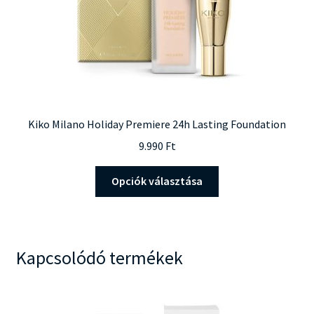
Kiko Milano Holiday Premiere 24h Lasting Foundation
9.990
Ft
Ennek
Opciók választása
a
terméknek
több
variációja
Kapcsolódó termékek
van.
A
változatok
a