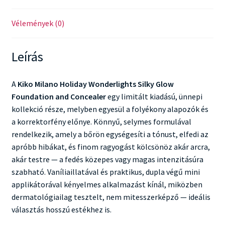
Vélemények (0)
Leírás
A
Kiko Milano Holiday Wonderlights Silky Glow
Foundation and Concealer
egy limitált kiadású, ünnepi
kollekció része, melyben egyesül a folyékony alapozók és
a korrektorfény előnye. Könnyű, selymes formulával
rendelkezik, amely a bőrön egységesíti a tónust, elfedi az
apróbb hibákat, és finom ragyogást kölcsönöz akár arcra,
akár testre — a fedés közepes vagy magas intenzitásúra
szabható. Vaníliaillatával és praktikus, dupla végű mini
applikátorával kényelmes alkalmazást kínál, miközben
dermatológiailag tesztelt, nem mitesszerképző — ideális
választás hosszú estékhez is.