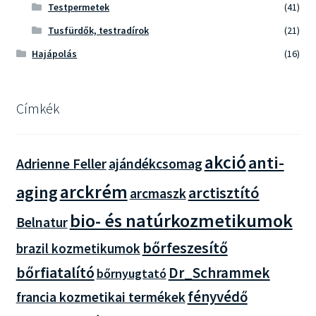
Testpermetek
(41)
Tusfürdők, testradírok
(21)
Hajápolás
(16)
Címkék
akció
anti-
Adrienne Feller
ajándékcsomag
arckrém
aging
arctisztító
arcmaszk
bio- és natúrkozmetikumok
Belnatur
bőrfeszesítő
brazil kozmetikumok
bőrfiatalító
Dr_Schrammek
bőrnyugtató
fényvédő
francia kozmetikai termékek