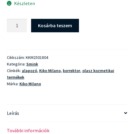
Készleten
Kiko
Kosárba teszem
Milano
Holiday
Wonderlights
Silky
Cikkszám:
KKM2501804
Glow
Kategória:
Smink
Foundation
Címkék:
alapozó
,
Kiko Milano
,
korrektor
,
olasz kozmetikai
And
termékek
Concealer
Márka:
Kiko Milano
mennyiség
Leírás
További információk