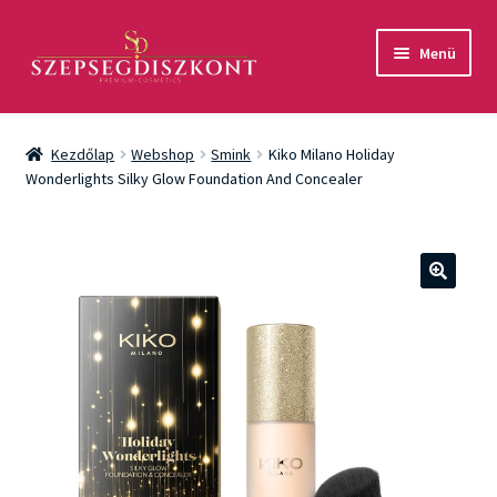
Ugrás
Kilépés
Menü
a
a
navigációhoz
tartalomba
Akció
Kezdőlap
Webshop
Smink
Kiko Milano Holiday
Csomagok
Wonderlights Silky Glow Foundation And Concealer
Arcápolás
Testápolás
🔍
Fényvédelem
Férfiaknak
Márkák