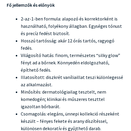
Fő jellemzők és előnyök
2-az-1-ben formula: alapozó és korrektorként is
használható, folyékony állagban. Egységes tónust
és precíz fedést biztosít.
Hosszú tartósság: akár 12 órás tartós, ragyogó
fedés.
Világosító hatás: finom, természetes “silky glow”
fényt ad a bőrnek. Könnyedén eldolgozható,
építhető fedés.
Illatosított: diszkrét vaníliaillat teszi különlegessé
az alkalmazást.
Minősítés: dermatológiailag tesztelt, nem
komedogén; klinikai és műszeres teszttel
igazoltan bőrbarát.
Csomagolás: elegáns, ünnepi kollekció részeként
készült – fényes fekete és arany díszítéssel,
különösen dekoratív és gyűjthető darab.