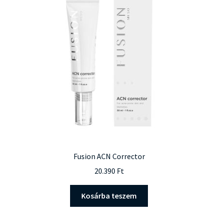
termékoldalon
választhatók
ki
Fusion ACN Corrector
20.390
Ft
Kosárba teszem