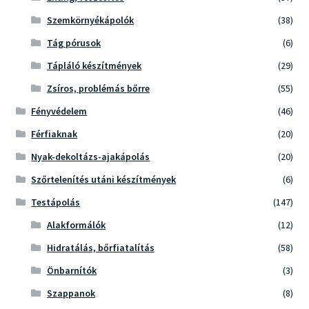
Szemkörnyékápolók
(38)
Tág pórusok
(6)
Tápláló készítmények
(29)
Zsíros, problémás bőrre
(55)
Fényvédelem
(46)
Férfiaknak
(20)
Nyak-dekoltázs-ajakápolás
(20)
Szőrtelenítés utáni készítmények
(6)
Testápolás
(147)
Alakformálók
(12)
Hidratálás, bőrfiatalítás
(58)
Önbarnítók
(3)
Szappanok
(8)