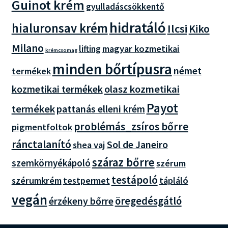
Guinot krém
gyulladáscsökkentő
hidratáló
hialuronsav krém
Ilcsi
Kiko
Milano
magyar kozmetikai
lifting
krémcsomag
minden bőrtípusra
német
termékek
olasz kozmetikai
kozmetikai termékek
Payot
termékek
pattanás elleni krém
problémás_zsíros bőrre
pigmentfoltok
ránctalanító
Sol de Janeiro
shea vaj
száraz bőrre
szemkörnyékápoló
szérum
testápoló
szérumkrém
testpermet
tápláló
vegán
öregedésgátló
érzékeny bőrre