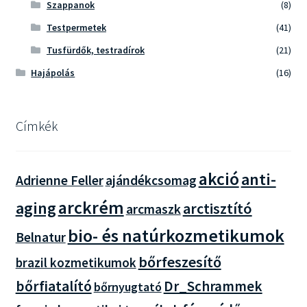
Szappanok
(8)
Testpermetek
(41)
Tusfürdők, testradírok
(21)
Hajápolás
(16)
Címkék
akció
anti-
Adrienne Feller
ajándékcsomag
arckrém
aging
arctisztító
arcmaszk
bio- és natúrkozmetikumok
Belnatur
bőrfeszesítő
brazil kozmetikumok
bőrfiatalító
Dr_Schrammek
bőrnyugtató