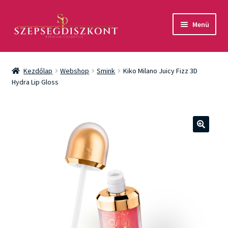
Ugrás
Kilépés
Menü
a
a
navigációhoz
tartalomba
Akció
Kezdőlap
Webshop
Smink
Kiko Milano Juicy Fizz 3D
Csomagok
Hydra Lip Gloss
Arcápolás
Testápolás
🔍
Fényvédelem
Férfiaknak
Márkák