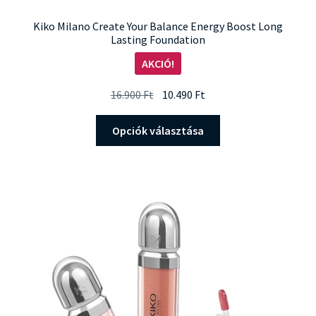
Kiko Milano Create Your Balance Energy Boost Long
Lasting Foundation
AKCIÓ!
Original
Current
16.900
Ft
10.490
Ft
price
price
Ennek
was:
is:
Opciók választása
a
16.900 Ft.
10.490 Ft.
terméknek
több
variációja
van.
A
változatok
a
termékoldalon
választhatók