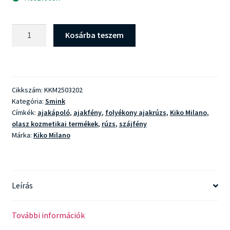
Kiko
Kosárba teszem
Milano
Juicy
Fizz
3D
Cikkszám:
KKM2503202
Hydra
Kategória:
Smink
Lip
Címkék:
ajakápoló
,
ajakfény
,
folyékony ajakrúzs
,
Kiko Milano
,
Gloss
olasz kozmetikai termékek
,
rúzs
,
szájfény
mennyiség
Márka:
Kiko Milano
Leírás
További információk