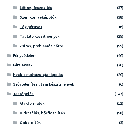
Lifting, feszesítés
(37)
Szemkörnyékápolók
(38)
Tág pórusok
(6)
Tápláló készítmények
(29)
Zsíros, problémás bőrre
(55)
Fényvédelem
(46)
Férfiaknak
(20)
Nyak-dekoltázs-ajakápolás
(20)
Szőrtelenítés utáni készítmények
(6)
Testápolás
(147)
Alakformálók
(12)
Hidratálás, bőrfiatalítás
(58)
Önbarnítók
(3)