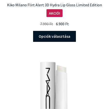
Kiko Milano Flirt Alert 3D Hydra Lip Gloss Limited Edition
AKCIÓ!
Original
Current
7.990
Ft
6.900
Ft
price
price
Ennek
was:
is:
Opciók választása
a
7.990 Ft.
6.900 Ft.
terméknek
több
variációja
van.
A
változatok
a
termékoldalon
választhatók
ki