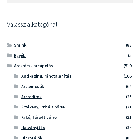
a
következőre:
Válassz alkategóriát
Smink
(83)
Egyéb
(5)
Arckrém - arcápolás
(519)
Anti-aging, ránctalanítás
(106)
Arclemosók
(64)
Arcradírok
(25)
Érzékeny, irritált bőrre
(31)
Fakó, fáradt bőrre
(21)
Halványítás
(34)
Hidratálók
(83)