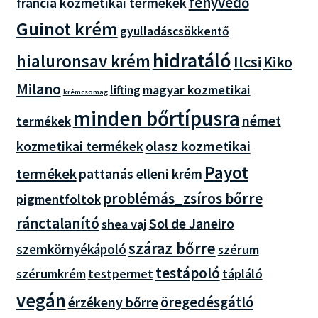
fényvédő
francia kozmetikai termékek
Guinot krém
gyulladáscsökkentő
hidratáló
hialuronsav krém
Ilcsi
Kiko
Milano
magyar kozmetikai
lifting
krémcsomag
minden bőrtípusra
német
termékek
olasz kozmetikai
kozmetikai termékek
Payot
termékek
pattanás elleni krém
problémás_zsíros bőrre
pigmentfoltok
ránctalanító
Sol de Janeiro
shea vaj
száraz bőrre
szemkörnyékápoló
szérum
testápoló
szérumkrém
testpermet
tápláló
vegán
öregedésgátló
érzékeny bőrre