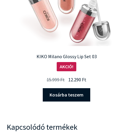
ki
KIKO Milano Glossy Lip Set 03
AKCIÓ!
Original
Current
15.999
Ft
12.290
Ft
price
price
was:
is:
Kosárba teszem
15.999 Ft.
12.290 Ft.
Kapcsolódó termékek