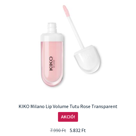
KIKO Milano Lip Volume Tutu Rose Transparent
AKCIÓ!
Original
Current
7.990
Ft
5.832
Ft