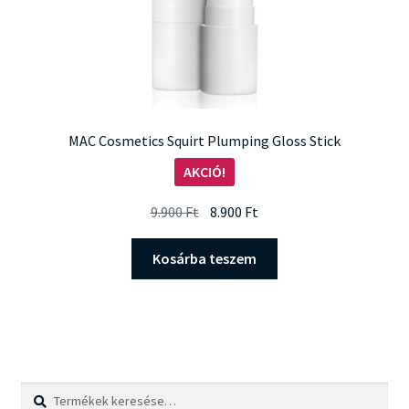
MAC Cosmetics Squirt Plumping Gloss Stick
AKCIÓ!
Original
Current
9.900
Ft
8.900
Ft
price
price
was:
is:
Kosárba teszem
9.900 Ft.
8.900 Ft.
Keresés
Keresés