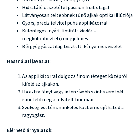
Hidratáló összetétel passion fruit olajjal
Látványosan teltebbnek tűnő ajkak optikai illúziója
Gyors, precíz felvitel puha applikátorral
Különleges, nyári, limitált kiadás –
megkülönböztető megjelenés
Bőrgyógyászatilag tesztelt, kényelmes viselet
Használati javaslat
:
Az applikátorral dolgozz finom réteget középről
kifelé az ajkakon.
Ha extra fényt vagy intenzívebb színt szeretnél,
ismételd meg a felvitelt finoman.
Szükség esetén sminkelés közben is újíthatod a
ragyogást.
Elérhető árnyalatok
: