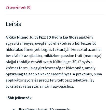
Vélemények (0)
Leírás
A
Kiko Milano Juicy Fizz 3D Hydra Lip Gloss
ajakfény
egyesíti a fényes, üvegfényű effektek és a bőrfeszesítő
hidratálás élményét. Légies textúráján keresztül azonnal
beszívódik az ajkakba, miközben passion fruit (maracuja)
olajjal táplálja és védi azt. A különleges 3D-fény és a
krémes formula együttfeszességet kölcsönöz, amely
optikailag teltebb ajkakat eredményez. A praktikus, puha
applikátor gyors és precíz felvitelt tesz lehetővé, így
tökéletes választás a nyári ragyogáshoz.
Főbb jellemzők
:
Ultrafényes hatás, 3D ragyogás