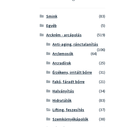
Smink
(83)
Egyéb
(5)
Arckrém - arcápolás
(519)
Anti-aging, ránctalanítás
(106)
Arclemosók
(64)
Arcradírok
(25)
Érzékeny, irritált bőrre
(31)
Fakó, fáradt bőrre
(21)
Halványítás
(34)
Hidratálók
(83)
Lifting, feszesítés
(37)
Szemkörnyékápolók
(38)