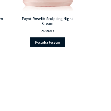
um
Payot Roselift Sculpting Night
Cream
24.990
Ft
Kosárba teszem