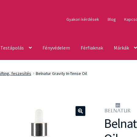
Gyakori kérdések
Blog
Kapcso
Testápolás
Fényvédelem
Férfiaknak
Márkák
Lifting, feszesítés
Belnatur Gravity In-Tense Oil
Belnat
🔍