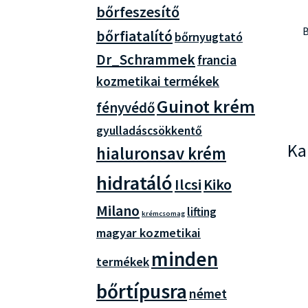
bőrfeszesítő
B
bőrfiatalító
bőrnyugtató
Dr_Schrammek
francia
kozmetikai termékek
Guinot krém
fényvédő
gyulladáscsökkentő
Ka
hialuronsav krém
hidratáló
Ilcsi
Kiko
Milano
lifting
krémcsomag
magyar kozmetikai
minden
termékek
bőrtípusra
német