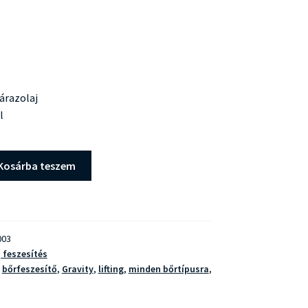
árazolaj
l
Kosárba teszem
003
, feszesítés
,
bőrfeszesítő
,
Gravity
,
lifting
,
minden bőrtípusra
,