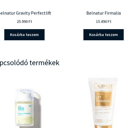
elnatur Gravity Perfectlift
Belnatur Firmalia
25.990
Ft
15.490
Ft
Kosárba teszem
Kosárba teszem
pcsolódó termékek