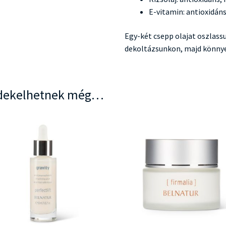
E-vitamin: antioxidán
Egy-két csepp olajat oszlass
dekoltázsunkon, majd könnye
dekelhetnek még…