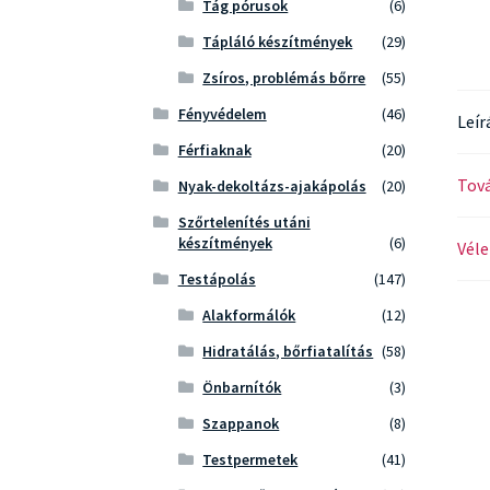
Tág pórusok
(6)
Tápláló készítmények
(29)
Zsíros, problémás bőrre
(55)
Fényvédelem
(46)
Leír
Férfiaknak
(20)
Tová
Nyak-dekoltázs-ajakápolás
(20)
Szőrtelenítés utáni
készítmények
(6)
Véle
Testápolás
(147)
Alakformálók
(12)
Hidratálás, bőrfiatalítás
(58)
Önbarnítók
(3)
Szappanok
(8)
Testpermetek
(41)