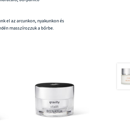
s
unk el az arcunkon, nyakunkon és
dén masszírozzuk a bőrbe.