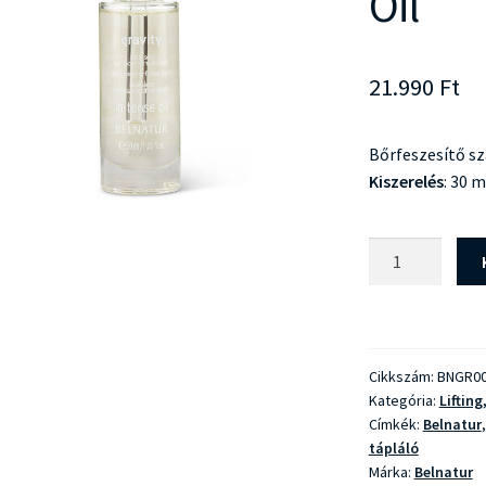
Oil
21.990
Ft
Bőrfeszesítő sz
Kiszerelés
: 30 m
Belnatur
Gravity
In-
Tense
Oil
Cikkszám:
BNGR0
mennyiség
Kategória:
Lifting
Címkék:
Belnatur
tápláló
Márka:
Belnatur