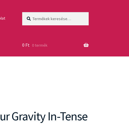
Keresés
Keresés
lat
a
következőre:
0
Ft
0 termék
ur Gravity In-Tense