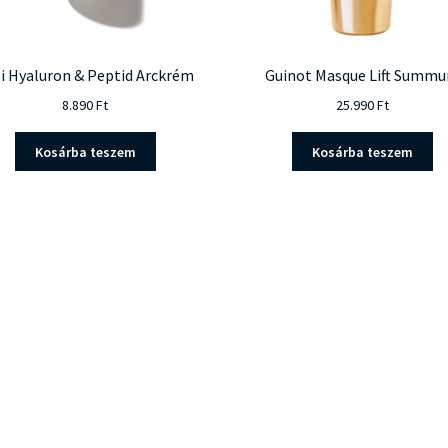
si Hyaluron & Peptid Arckrém
Guinot Masque Lift Summ
8.890
Ft
25.990
Ft
Kosárba teszem
Kosárba teszem