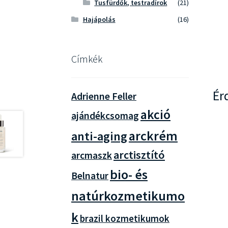
Tusfürdők, testradírok
(21)
Hajápolás
(16)
Címkék
Ér
Adrienne Feller
akció
ajándékcsomag
arckrém
anti-aging
arctisztító
arcmaszk
bio- és
Belnatur
natúrkozmetikumo
k
brazil kozmetikumok