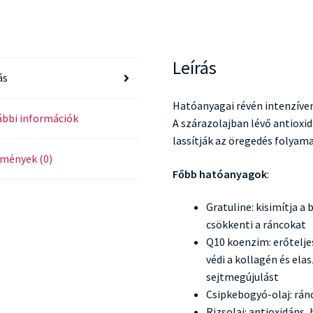
Leírás
ás
Hatóanyagai révén intenzíven 
bbi információk
A szárazolajban lévő antioxi
lassítják az öregedés folyam
mények (0)
Főbb hatóanyagok
:
Gratuline: kisimítja a
csökkenti a ráncokat
Q10 koenzim: erőtelje
védi a kollagén és ela
sejtmegújulást
Csipkebogyó-olaj: rán
Rizsolaj: antioxidáns,