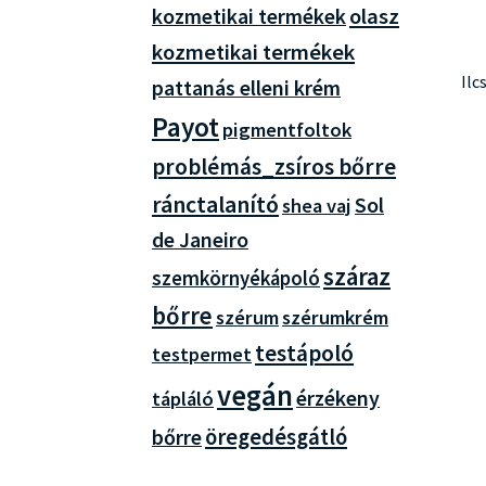
olasz
kozmetikai termékek
kozmetikai termékek
Ilc
pattanás elleni krém
Payot
pigmentfoltok
problémás_zsíros bőrre
ránctalanító
Sol
shea vaj
de Janeiro
száraz
szemkörnyékápoló
bőrre
szérum
szérumkrém
testápoló
testpermet
vegán
érzékeny
tápláló
öregedésgátló
bőrre