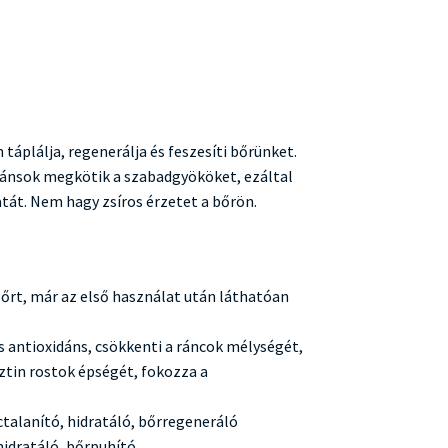
táplálja, regenerálja és feszesíti bőrünket.
dánsok megkötik a szabadgyököket, ezáltal
atát. Nem hagy zsíros érzetet a bőrön.
 bőrt, már az első használat után láthatóan
s antioxidáns, csökkenti a ráncok mélységét,
sztin rostok épségét, fokozza a
ctalanító, hidratáló, bőrregeneráló
 hidratáló, bőrpuhító