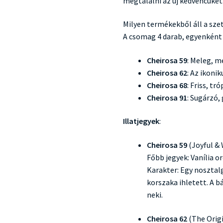
megtalálni az új kedvencüket
Milyen termékekből áll a sze
A csomag 4 darab, egyenként 
Cheirosa 59
: Meleg, m
Cheirosa 62
: Az ikonik
Cheirosa 68
: Friss, t
Cheirosa 91
: Sugárzó,
Illatjegyek
:
Cheirosa 59
(Joyful &
Főbb jegyek: Vanília or
Karakter: Egy nosztalg
korszaka ihletett. A 
neki.
Cheirosa 62
(The Origi