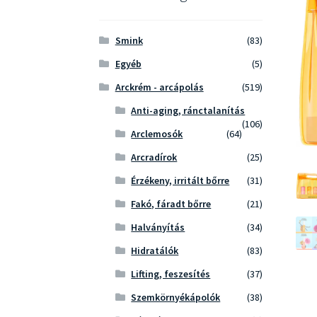
Smink
(83)
Egyéb
(5)
Arckrém - arcápolás
(519)
Anti-aging, ránctalanítás
(106)
Arclemosók
(64)
Arcradírok
(25)
Érzékeny, irritált bőrre
(31)
Fakó, fáradt bőrre
(21)
Halványítás
(34)
Hidratálók
(83)
Lifting, feszesítés
(37)
Szemkörnyékápolók
(38)