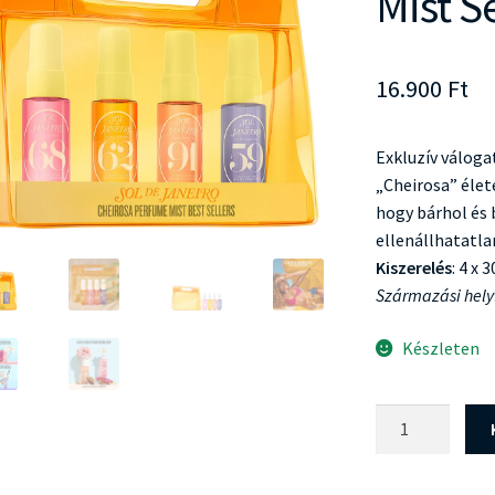
Mist S
16.900
Ft
Exkluzív váloga
„Cheirosa” élet
hogy bárhol és 
ellenállhatatla
Kiszerelés
: 4 x 
Származási hely
Készleten
Sol
de
Janeiro