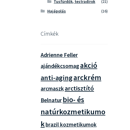
Tusfürdők, testradírok
(21)
Hajápolás
(16)
Címkék
Adrienne Feller
akció
ajándékcsomag
arckrém
anti-aging
arctisztító
arcmaszk
bio- és
Belnatur
natúrkozmetikumo
k
brazil kozmetikumok