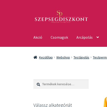
Ugrás
Kilépés
a
a
navigációhoz
tartalomba
Akció
Csomagok
Arcápolás
Kezdőlap
Webshop
Testápolás
Testperm
Keresés
Keresés
a
következőre:
Válassz alkategóriát