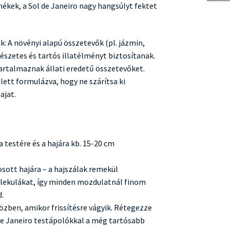
mékek, a Sol de Janeiro nagy hangsúlyt fektet
: A növényi alapú összetevők (pl. jázmin,
észetes és tartós illatélményt biztosítanak.
rtalmaznak állati eredetű összetevőket.
lett formulázva, hogy ne szárítsa ki
ajat.
testére és a hajára kb. 15-20 cm
mosott hajára – a hajszálak remekül
olekulákat, így minden mozdulatnál finom
d.
zben, amikor frissítésre vágyik. Rétegezze
e Janeiro testápolókkal a még tartósabb