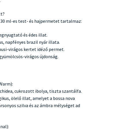
.
tt?
30 ml-es test- és hajpermetet tartalmaz:
egnyugtató és édes illat.
us, napfényes brazil nyár illata.
rópusi-virágos kertet idéző permet.
 gyümölcsös-virágos újdonság.
 Warm):
chidea, cukrozott ibolya, tiszta szantálfa.
ikus, ölelő illat, amelyet a bossa nova
bársonyos szilva és az ámbra mélységet ad
nal):