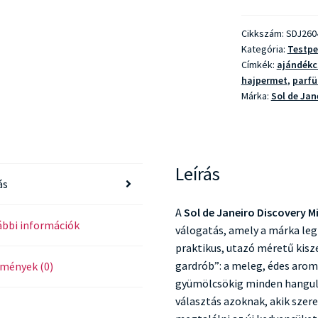
Discovery
Mist
Cikkszám:
SDJ260
Set
Kategória:
Testp
mennyiség
Címkék:
ajándék
hajpermet
,
parf
Márka:
Sol de Jan
Leírás
ás
A
Sol de Janeiro Discovery M
bbi információk
válogatás, amely a márka leg
praktikus, utazó méretű kisze
gardrób”: a meleg, édes aromá
mények (0)
gyümölcsökig minden hangula
választás azoknak, akik szere