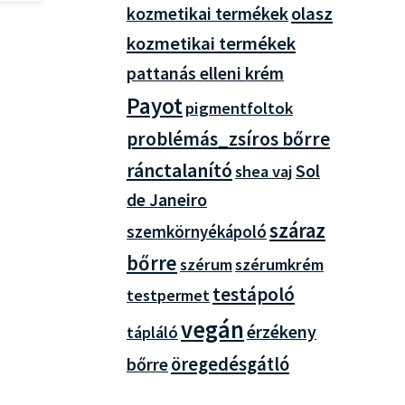
olasz
kozmetikai termékek
kozmetikai termékek
pattanás elleni krém
Payot
pigmentfoltok
problémás_zsíros bőrre
ránctalanító
Sol
shea vaj
de Janeiro
száraz
szemkörnyékápoló
bőrre
szérum
szérumkrém
testápoló
testpermet
vegán
érzékeny
tápláló
öregedésgátló
bőrre