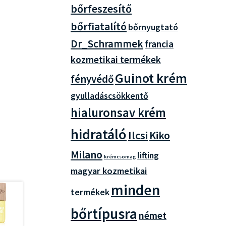
bőrfeszesítő
bőrfiatalító
bőrnyugtató
Dr_Schrammek
francia
kozmetikai termékek
Guinot krém
fényvédő
gyulladáscsökkentő
hialuronsav krém
hidratáló
Ilcsi
Kiko
Milano
lifting
krémcsomag
magyar kozmetikai
minden
termékek
bőrtípusra
német