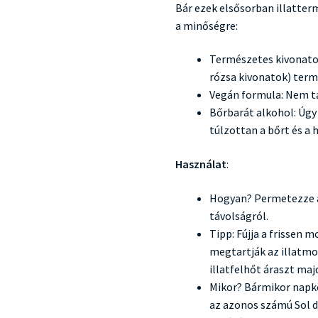
Bár ezek elsősorban illatter
a minőségre:
Természetes kivonatok
rózsa kivonatok) term
Vegán formula: Nem ta
Bőrbarát alkohol: Úgy 
túlzottan a bőrt és a h
Használat
:
Hogyan? Permetezze a 
távolságról.
Tipp: Fújja a frissen 
megtartják az illatm
illatfelhőt áraszt maj
Mikor? Bármikor napkö
az azonos számú Sol d