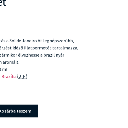
et
tás a Sol de Janeiro öt legnépszerűbb,
érzést idéző illatpermetét tartalmazza,
bármikor élvezhesse a brazil nyár
n aromáit.
30 ml
:
Brazília
🇧🇷
Kosárba teszem