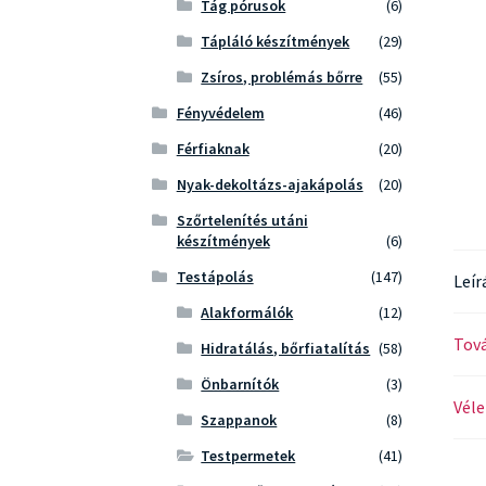
Tág pórusok
(6)
Tápláló készítmények
(29)
Zsíros, problémás bőrre
(55)
Fényvédelem
(46)
Férfiaknak
(20)
Nyak-dekoltázs-ajakápolás
(20)
Szőrtelenítés utáni
készítmények
(6)
Testápolás
(147)
Leír
Alakformálók
(12)
Tová
Hidratálás, bőrfiatalítás
(58)
Önbarnítók
(3)
Véle
Szappanok
(8)
Testpermetek
(41)