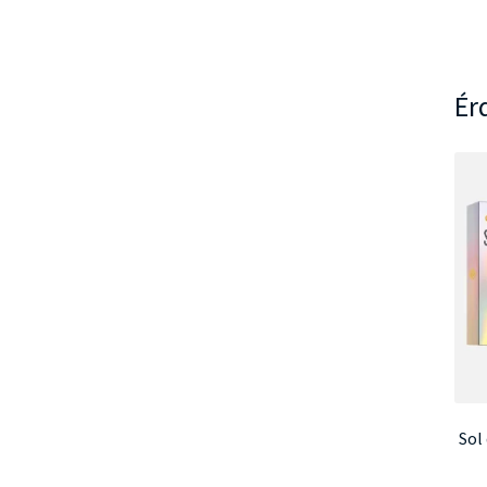
Ér
Sol