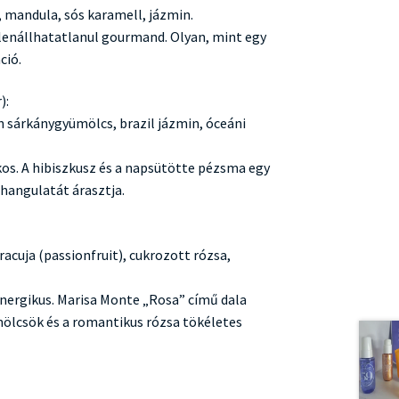
, mandula, sós karamell, jázmin.
ellenállhatatlanul gourmand. Olyan, mint egy
ció.
):
n sárkánygyümölcs, brazil jázmin, óceáni
ékos. A hibiszkusz és a napsütötte pézsma egy
 hangulatát árasztja.
acuja (passionfruit), cukrozott rózsa,
energikus. Marisa Monte „Rosa” című dala
ümölcsök és a romantikus rózsa tökéletes