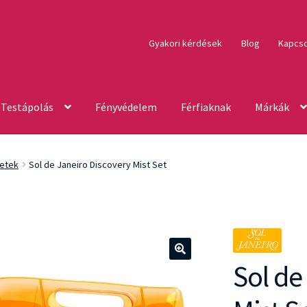
Gyakori kérdések
Blog
Kapcso
Testápolás
Fényvédelem
Férfiaknak
Márkák
etek
Sol de Janeiro Discovery Mist Set
Sol de
🔍