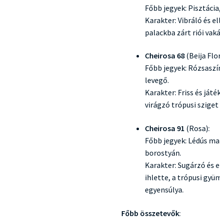
Főbb jegyek: Pisztácia
Karakter: Vibráló és 
palackba zárt riói vaká
Cheirosa 68
(Beija Flor
Főbb jegyek: Rózsaszí
levegő.
Karakter: Friss és ját
virágzó trópusi sziget
Cheirosa 91
(Rosa):
Főbb jegyek: Lédús mar
borostyán.
Karakter: Sugárzó és 
ihlette, a trópusi gy
egyensúlya.
Főbb összetevők
: