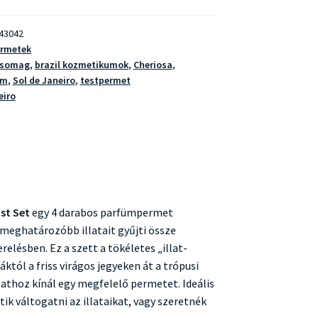
43042
ermetek
csomag
,
brazil kozmetikumok
,
Cheriosa
,
üm
,
Sol de Janeiro
,
testpermet
eiro
ist Set
egy 4 darabos parfümpermet
meghatározóbb illatait gyűjti össze
relésben. Ez a szett a tökéletes „illat-
któl a friss virágos jegyeken át a trópusi
thoz kínál egy megfelelő permetet. Ideális
tik váltogatni az illataikat, vagy szeretnék