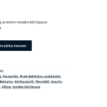
ing arckrém minden bőrtípusra
l
Kosárba teszem
001
g, feszesítés
,
Nyak-dekoltázs-ajakápolás
Belnatur
,
bőrfeszesítő
,
fényvédő
,
Gravity
,
m
,
lifting
,
minden bőrtípusra