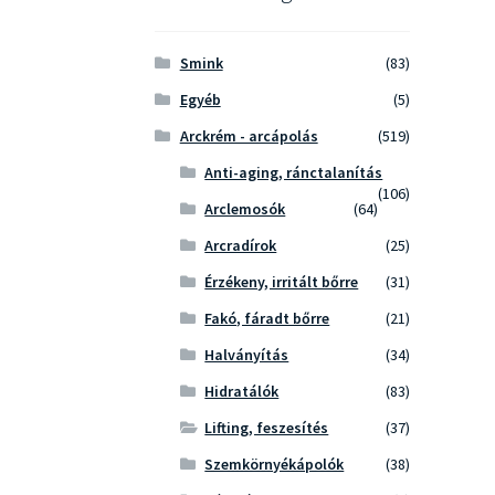
Smink
(83)
Egyéb
(5)
Arckrém - arcápolás
(519)
Anti-aging, ránctalanítás
(106)
Arclemosók
(64)
Arcradírok
(25)
Érzékeny, irritált bőrre
(31)
Fakó, fáradt bőrre
(21)
Halványítás
(34)
Hidratálók
(83)
Lifting, feszesítés
(37)
Szemkörnyékápolók
(38)