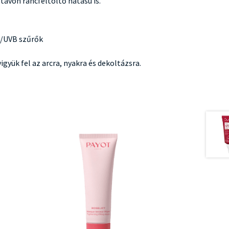
távon ráncfeltöltő hatású is.
A/UVB szűrők
igyük fel az arcra, nyakra és dekoltázsra.