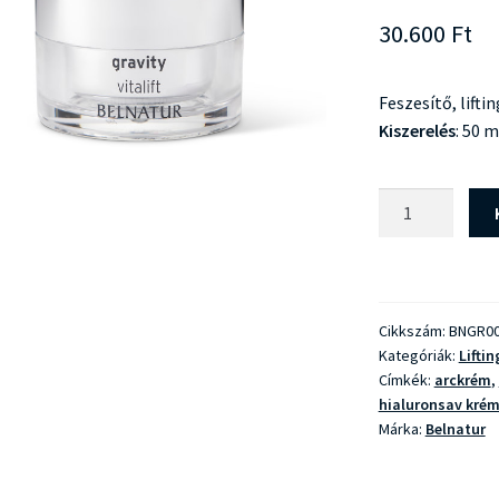
30.600
Ft
Feszesítő, lift
Kiszerelés
: 50 m
Belnatur
Gravity
Vitalift
mennyiség
Cikkszám:
BNGR0
Kategóriák:
Liftin
Címkék:
arckrém
,
hialuronsav kré
Márka:
Belnatur