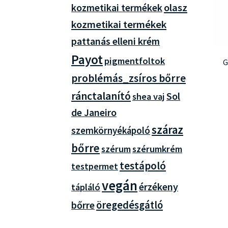
olasz
kozmetikai termékek
kozmetikai termékek
pattanás elleni krém
Payot
pigmentfoltok
G
problémás_zsíros bőrre
ránctalanító
Sol
shea vaj
de Janeiro
száraz
szemkörnyékápoló
bőrre
szérum
szérumkrém
testápoló
testpermet
vegán
érzékeny
tápláló
öregedésgátló
bőrre