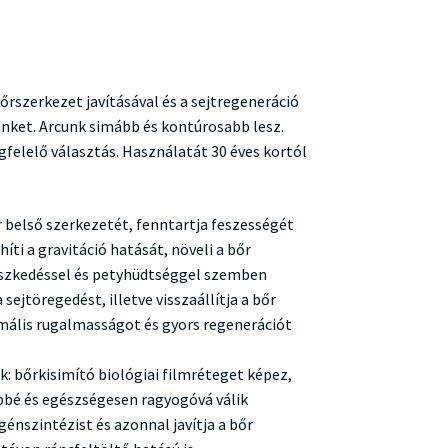
őrszerkezet javításával és a sejtregeneráció
nket. Arcunk simább és kontúrosabb lesz.
elelő választás. Használatát 30 éves kortól
őr belső szerkezetét, fenntartja feszességét
íti a gravitáció hatását, növeli a bőr
eszkedéssel és petyhüdtséggel szemben
a sejtöregedést, illetve visszaállítja a bőr
ximális rugalmasságot és gyors regenerációt
k: bőrkisimító biológiai filmréteget képez,
bbé és egészségesen ragyogóvá válik
agénszintézist és azonnal javítja a bőr