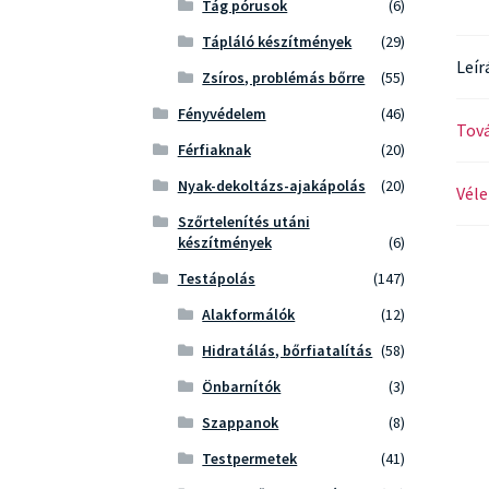
Tág pórusok
(6)
Tápláló készítmények
(29)
Leír
Zsíros, problémás bőrre
(55)
Fényvédelem
(46)
Tová
Férfiaknak
(20)
Nyak-dekoltázs-ajakápolás
(20)
Véle
Szőrtelenítés utáni
készítmények
(6)
Testápolás
(147)
Alakformálók
(12)
Hidratálás, bőrfiatalítás
(58)
Önbarnítók
(3)
Szappanok
(8)
Testpermetek
(41)