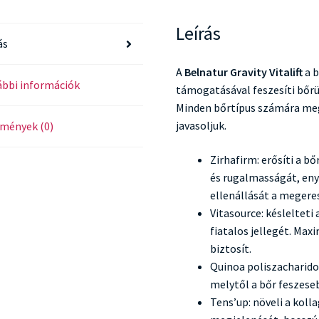
Leírás
ás
A
Belnatur Gravity Vitalift
a b
bbi információk
támogatásával feszesíti bőrü
Minden bőrtípus számára megf
javasoljuk.
mények (0)
Zirhafirm: erősíti a b
és rugalmasságát, enyh
ellenállását a meger
Vitasource: késlelteti 
fiatalos jellegét. Ma
biztosít.
Quinoa poliszacharido
melytől a bőr feszese
Tens’up: növeli a koll