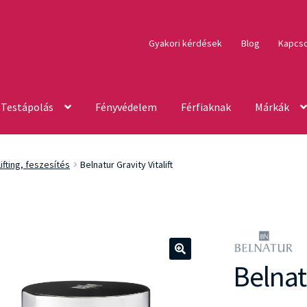
Gyakori kérdések
Blog
Kapcso
Testápolás
Fényvédelem
Férfiaknak
Márkák
Lifting, feszesítés
Belnatur Gravity Vitalift
Belnatu
🔍