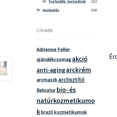
Tusfürdők, testradírok
(21)
Hajápolás
(16)
Címkék
Adrienne Feller
Ér
akció
ajándékcsomag
arckrém
anti-aging
arctisztító
arcmaszk
bio- és
Belnatur
natúrkozmetikumo
k
brazil kozmetikumok