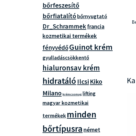
bőrfeszesítő
bőrfiatalító
bőrnyugtató
Be
Dr_Schrammek
francia
kozmetikai termékek
Guinot krém
fényvédő
gyulladáscsökkentő
hialuronsav krém
hidratáló
Ka
Ilcsi
Kiko
Milano
lifting
krémcsomag
magyar kozmetikai
minden
termékek
bőrtípusra
német