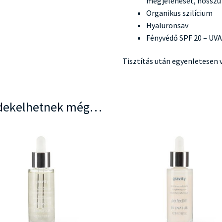
megjelenését, hosszú 
Organikus szilícium
Hyaluronsav
Fényvédő SPF 20 – UV
Tisztítás után egyenletesen v
dekelhetnek még…