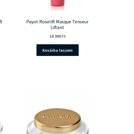
ft
Payot Roselift Masque Tenseur
Liftant
18.990
Ft
Kosárba teszem