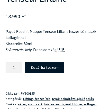
18.990
Ft
Payot Roselift Masque Tenseur Liftant feszesítő maszk
kollagénnel.
Kiszerelés
: 50ml
Származási hely
: Franciaország 🇫🇷
Payot
Kosárba teszem
Roselift
Masque
Tenseur
Liftant
Cikkszám:
PYT00155
mennyiség
Kategóriák:
Lifting, feszesítés
,
Nyak-dekoltázs-ajakápolás
Címkék:
akció
,
arcmaszk
,
bőrfeszesítő
,
érett bőrre
,
kollagén
,