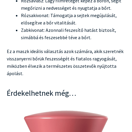
Rózsaviasz: Lágy filmréteget képez a bőrön, segít
megőrizni a nedvességet és nyugtatja a bőrt.
Rózsakivonat: Támogatja a sejtek megújulását,
elősegítve a bőr vitalitását.
Zabkivonat: Azonnali feszesítő hatást biztosít,
simábbá és feszesebbé téve a bőrt.
Ez a maszk ideális választás azok számára, akik szeretnék
visszanyerni bőrük feszességét és fiatalos ragyogását,
miközben élvezik a természetes összetevők nyújtotta
ápolást.
Érdekelhetnek még…