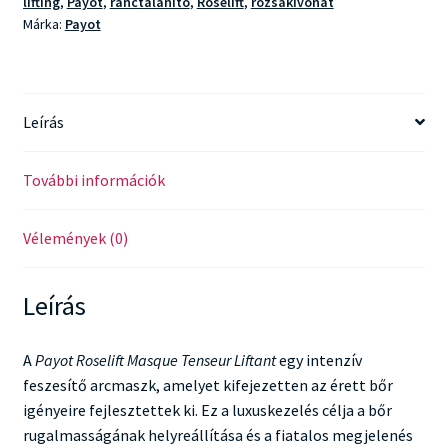
lifting
,
Payot
,
ránctalanító
,
Roselift
,
rózsakivonat
Márka:
Payot
Leírás
További információk
Vélemények (0)
Leírás
A
Payot Roselift Masque Tenseur Liftant
egy intenzív
feszesítő arcmaszk, amelyet kifejezetten az érett bőr
igényeire fejlesztettek ki. Ez a luxuskezelés célja a bőr
rugalmasságának helyreállítása és a fiatalos megjelenés