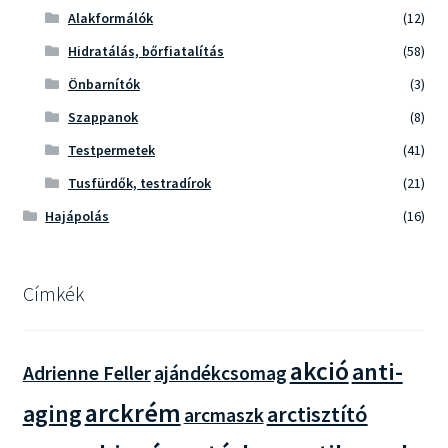
Alakformálók
(12)
Hidratálás, bőrfiatalítás
(58)
Önbarnítók
(3)
Szappanok
(8)
Testpermetek
(41)
Tusfürdők, testradírok
(21)
Hajápolás
(16)
Címkék
akció
anti-
Adrienne Feller
ajándékcsomag
arckrém
aging
arctisztító
arcmaszk