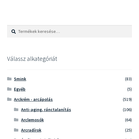
Keresés
Keresés
a
következőre:
Válassz alkategóriát
Smink
(83)
Egyéb
(5)
Arckrém - arcápolás
(519)
Anti-aging, ránctalanítás
(106)
Arclemosók
(64)
Arcradírok
(25)