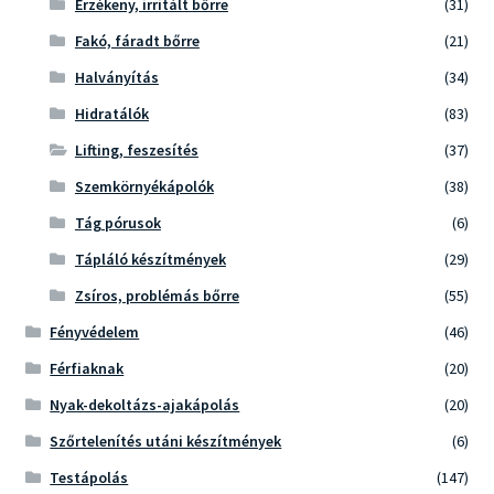
Érzékeny, irritált bőrre
(31)
Fakó, fáradt bőrre
(21)
Halványítás
(34)
Hidratálók
(83)
Lifting, feszesítés
(37)
Szemkörnyékápolók
(38)
Tág pórusok
(6)
Tápláló készítmények
(29)
Zsíros, problémás bőrre
(55)
Fényvédelem
(46)
Férfiaknak
(20)
Nyak-dekoltázs-ajakápolás
(20)
Szőrtelenítés utáni készítmények
(6)
Testápolás
(147)