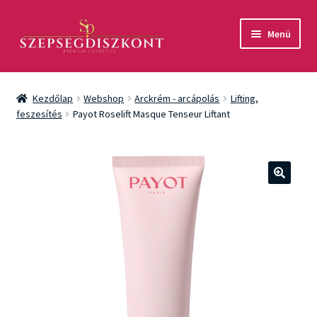
Ugrás
Kilépés
Menü
a
a
navigációhoz
tartalomba
Akció
Kezdőlap
Webshop
Arckrém - arcápolás
Lifting,
Csomagok
feszesítés
Payot Roselift Masque Tenseur Liftant
Arcápolás
Testápolás
🔍
Fényvédelem
Férfiaknak
Márkák