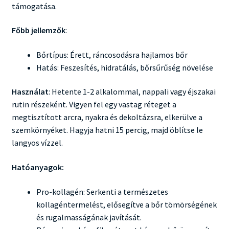
támogatása.
Főbb jellemzők
:
Bőrtípus: Érett, ráncosodásra hajlamos bőr
Hatás: Feszesítés, hidratálás, bőrsűrűség növelése
Használat
: Hetente 1-2 alkalommal, nappali vagy éjszakai
rutin részeként. Vigyen fel egy vastag réteget a
megtisztított arcra, nyakra és dekoltázsra, elkerülve a
szemkörnyéket. Hagyja hatni 15 percig, majd öblítse le
langyos vízzel.
Hatóanyagok:
Pro-kollagén: Serkenti a természetes
kollagéntermelést, elősegítve a bőr tömörségének
és rugalmasságának javítását.