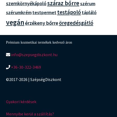
száraz bőrre
szemkörnyékápoló
szérum
testápoló
szérumkrém
testpermet
tápláló
vegán
öregedésgátló
érzékeny bőrre
Prémium kozmetikai termékek kedvező áron
info@szepsegdiszkont.hu
+36-30-322-3469
©2017-2026 | SzépségDiszkont
Gyakori kérdések
Mennyibe kerül a szállítás?