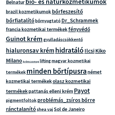
bio- és natúrkozmetikumok
Belnatur
bőrfeszesítő
brazil kozmetikumok
bőrfiatalító
Dr_Schrammek
bőrnyugtató
fényvédő
francia kozmetikai termékek
Guinot krém
gyulladáscsökkentő
hidratáló
hialuronsav krém
Ilcsi
Kiko
Milano
magyar kozmetikai
lifting
krémcsomag
minden bőrtípusra
német
termékek
olasz kozmetikai
kozmetikai termékek
Payot
termékek
pattanás elleni krém
problémás_zsíros bőrre
pigmentfoltok
ránctalanító
Sol de Janeiro
shea vaj