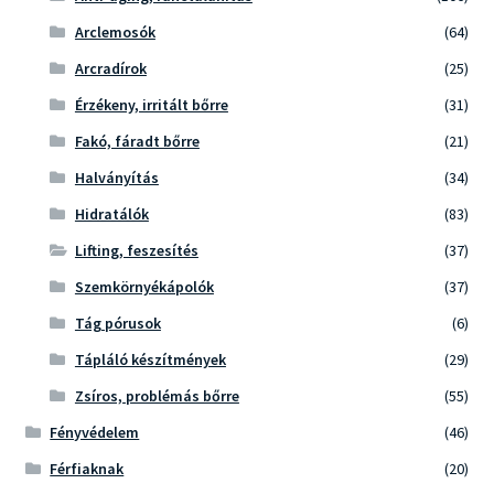
Arclemosók
(64)
Arcradírok
(25)
Érzékeny, irritált bőrre
(31)
Fakó, fáradt bőrre
(21)
Halványítás
(34)
Hidratálók
(83)
Lifting, feszesítés
(37)
Szemkörnyékápolók
(37)
Tág pórusok
(6)
Tápláló készítmények
(29)
Zsíros, problémás bőrre
(55)
Fényvédelem
(46)
Férfiaknak
(20)