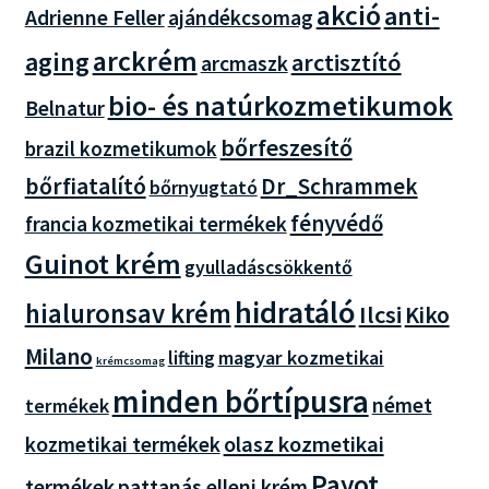
akció
anti-
Adrienne Feller
ajándékcsomag
arckrém
aging
arctisztító
arcmaszk
bio- és natúrkozmetikumok
Belnatur
bőrfeszesítő
brazil kozmetikumok
bőrfiatalító
Dr_Schrammek
bőrnyugtató
fényvédő
francia kozmetikai termékek
Guinot krém
gyulladáscsökkentő
hidratáló
hialuronsav krém
Ilcsi
Kiko
Milano
magyar kozmetikai
lifting
krémcsomag
minden bőrtípusra
német
termékek
olasz kozmetikai
kozmetikai termékek
Payot
termékek
pattanás elleni krém