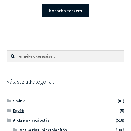
Kosárba teszem
Keresés
Keresés
a
következőre:
Válassz alkategóriát
Smink
(81)
Egyéb
(5)
Arckrém - arcápolás
(518)
Anti-aging, ránctalanítás
(106)