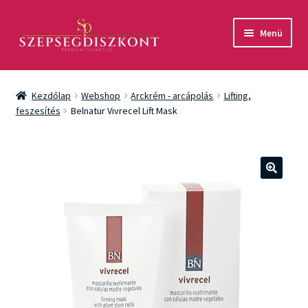
Ugrás
Kilépés
Menü
a
a
navigációhoz
tartalomba
Akció
Kezdőlap
Webshop
Arckrém - arcápolás
Lifting,
Csomagok
feszesítés
Belnatur Vivrecel Lift Mask
Arcápolás
Testápolás
🔍
Fényvédelem
Férfiaknak
Márkák