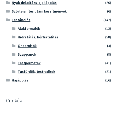
Nyak-dekoltázs-ajakápolás
(20)
Szőrtelenítés utáni készítmények
(6)
Testápolás
(147)
Alakformálók
(12)
Hidratálás, bőrfiatalítás
(58)
Önbarnítók
(3)
Szappanok
(8)
Testpermetek
(41)
Tusfürdők, testradírok
(21)
Hajápolás
(16)
Címkék