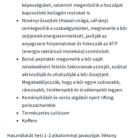
képességüket, valamint megerősítik a hozzájuk
kapcsolódó kollagén rostokat is.
Növényi őssejtek (Hawaii virága, sáfrány):
semlegesítik a szabadgyököket, megnövelik a bőr
sejtjeinek energiatermelését, javítják az
anyagcsere folyamatokat és fokozzák az ATP
(energia raktározó molekula) szintézisét.
Borsó peptidek: megemelik a bőr saját
növekedésért felelős faktorainak szintjét, ezáltal
aktivizálják és vitalizálják a bőr őssejtjeit.
Megakadályozzák, hogy a bőr egyre szárazabb,
ráncosabb, törékenyebb és érzékenyebb legyen.
Keményítőből és vörös algából nyert lifting
poliszacharidok
Természetes szilícium
Koffein
Használatát heti 1-2 alkalommal javasoljuk. Vékony