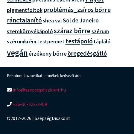
problémás_zsíros bőrre
pigmentfoltok
ránctalanító
Sol de Janeiro
shea vaj
száraz bőrre
szemkörnyékápoló
szérum
testápoló
szérumkrém
testpermet
tápláló
vegán
öregedésgátló
érzékeny bőrre
Prémium kozmetikai termékek kedvező áron
info@szepsegdiszkont.hu
+36-30-322-3469
©2017-2026 | SzépségDiszkont