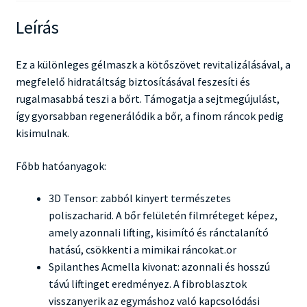
Leírás
Ez a különleges gélmaszk a kötőszövet revitalizálásával, a
megfelelő hidratáltság biztosításával feszesíti és
rugalmasabbá teszi a bőrt. Támogatja a sejtmegújulást,
így gyorsabban regenerálódik a bőr, a finom ráncok pedig
kisimulnak.
Főbb hatóanyagok:
3D Tensor: zabból kinyert természetes
poliszacharid. A bőr felületén filmréteget képez,
amely azonnali lifting, kisimító és ránctalanító
hatású, csökkenti a mimikai ráncokat.or
Spilanthes Acmella kivonat: azonnali és hosszú
távú liftinget eredményez. A fibroblasztok
visszanyerik az egymáshoz való kapcsolódási