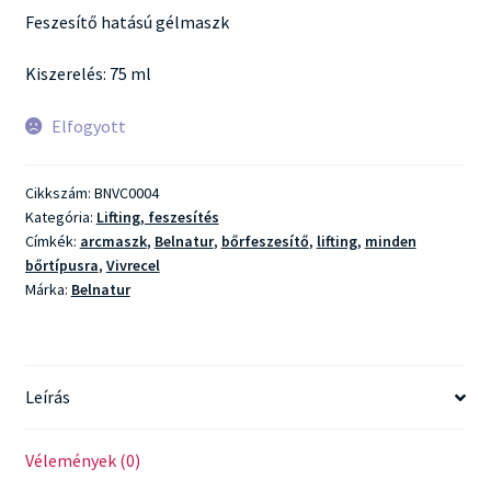
Feszesítő hatású gélmaszk
Kiszerelés: 75 ml
Elfogyott
Cikkszám:
BNVC0004
Kategória:
Lifting, feszesítés
Címkék:
arcmaszk
,
Belnatur
,
bőrfeszesítő
,
lifting
,
minden
bőrtípusra
,
Vivrecel
Márka:
Belnatur
Leírás
Vélemények (0)